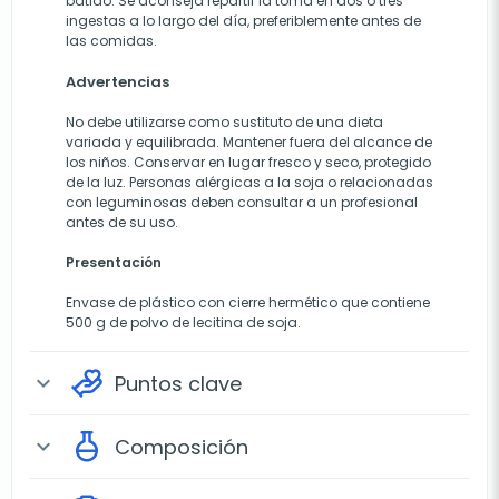
batido. Se aconseja repartir la toma en dos o tres
ingestas a lo largo del día, preferiblemente antes de
las comidas.
Advertencias
No debe utilizarse como sustituto de una dieta
variada y equilibrada. Mantener fuera del alcance de
los niños. Conservar en lugar fresco y seco, protegido
de la luz. Personas alérgicas a la soja o relacionadas
con leguminosas deben consultar a un profesional
antes de su uso.
Presentación
Envase de plástico con cierre hermético que contiene
500 g de polvo de lecitina de soja.
Puntos clave
expand_more
Composición
expand_more