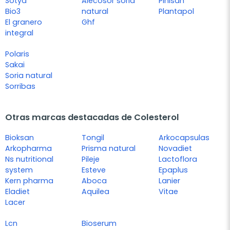
Sotya
Alecosor soria
Pinisan
Bio3
natural
Plantapol
El granero
Ghf
integral
Polaris
Sakai
Soria natural
Sorribas
Otras marcas destacadas de Colesterol
Bioksan
Tongil
Arkocapsulas
Arkopharma
Prisma natural
Novadiet
Ns nutritional
Pileje
Lactoflora
system
Esteve
Epaplus
Kern pharma
Aboca
Lanier
Eladiet
Aquilea
Vitae
Lacer
Lcn
Bioserum