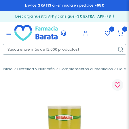
Envíos
GRATIS
a Península en pedidos
+65€
Descarga nuestra APP y consigue
-3€ EXTRA
:
APP-FB
;)
0
0
menu
Inicio
Dietética y Nutrición
Complementos alimenticios
Coles
favorite_border