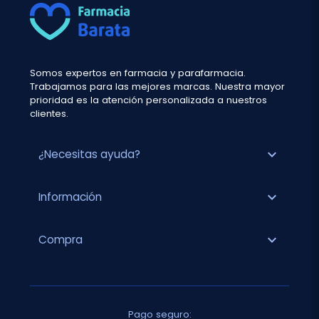
Somos expertos en farmacia y parafarmacia.
Trabajamos para las mejores marcas. Nuestra mayor
prioridad es la atención personalizada a nuestros
clientes.
expand_more
¿Necesitas ayuda?
expand_more
Información
expand_more
Compra
Pago seguro: