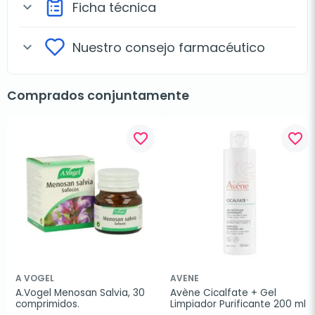
Ficha técnica
expand_more
Nuestro consejo farmacéutico
expand_more
Comprados conjuntamente
favorite_border
favorite_border
A VOGEL
AVENE
A.Vogel Menosan Salvia, 30 
Avène Cicalfate + Gel 
comprimidos.
Limpiador Purificante 200 ml