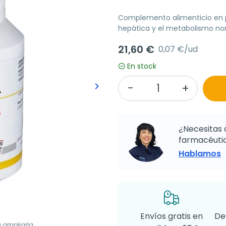
Complemento alimenticio en pe
hepática y el metabolismo nor
21,60 €
0,07 €/ud
En stock
keyboard_arrow_right
Siguiente
¿Necesitas 
farmacéutic
Hablamos
Envíos gratis en
De
a ampliarla