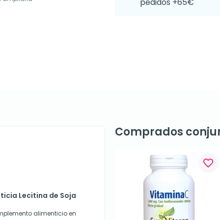
pedidos +65€
Comprados conju
favorite_border
ticia Lecitina de Soja
omplemento alimenticio en