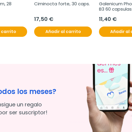
m, 28 
Ciminocta forte, 30 caps.
Galenicum Pho
B3 60 capsulas
17,50 €
11,40 €
 carrito
Añadir al carrito
Añadir al 
odos los meses?
nsigue un regalo
or ser suscriptor!