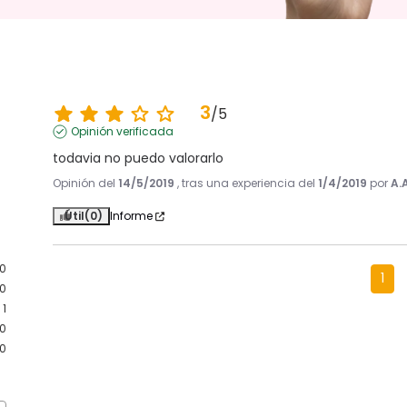
3
/
5
Opinión verificada
todavia no puedo valorarlo
Opinión del
14/5/2019
, tras una experiencia del
1/4/2019
por
A.
Útil
(0)
Informe
0
1
0
1
0
0