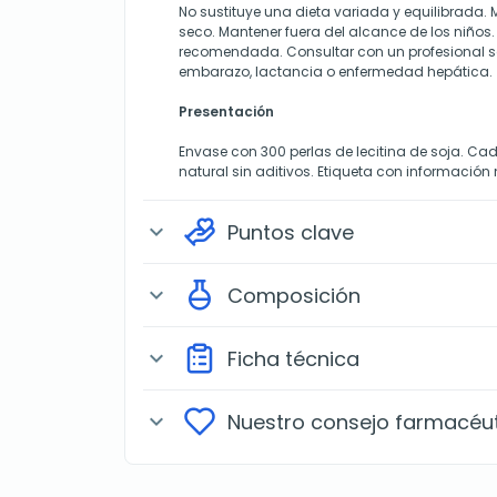
No sustituye una dieta variada y equilibrada. 
seco. Mantener fuera del alcance de los niños.
recomendada. Consultar con un profesional s
embarazo, lactancia o enfermedad hepática.
Presentación
Envase con 300 perlas de lecitina de soja. Cad
natural sin aditivos. Etiqueta con información 
Puntos clave
expand_more
Composición
expand_more
Ficha técnica
expand_more
Nuestro consejo farmacéu
expand_more