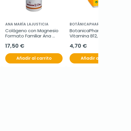
ANA MARÍA LAJUSTICIA
BOTÁNICAPHARMA
Colágeno con Magnesio 
BotanicaPharma 
Formato Familiar Ana 
Vitamina B12, 60 
María Lajusticia, 450 
Comprimidos.
17,50 €
4,70 €
comprimidos
Añadir al carrito
Añadir al carrito