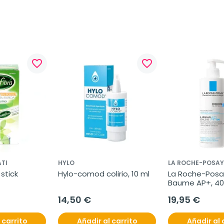
favorite_border
favorite_border
TI
HYLO
LA ROCHE-POSAY
stick 
Hylo-comod colirio, 10 ml
La Roche-Posay 
Baume AP+, 40
14,50 €
19,95 €
 carrito
Añadir al carrito
Añadir al 