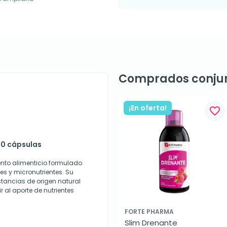
Comprados conju
¡En oferta!
favorite_border
120 cápsulas
nto alimenticio formulado
s y micronutrientes. Su
stancias de origen natural
r al aporte de nutrientes
FORTE PHARMA
Slim Drenante 