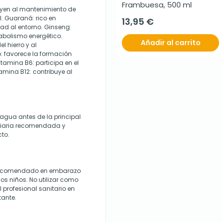
Frambuesa, 500 ml
uyen al mantenimiento de
. Guaraná: rico en
13,95 €
dad al entorno. Ginseng:
abolismo energético.
Añadir al carrito
 hierro y al
o: favorece la formación
tamina B6: participa en el
amina B12: contribuye al
agua antes de la principal
 diaria recomendada y
cto.
 recomendado en embarazo
los niños. No utilizar como
 profesional sanitario en
ante.