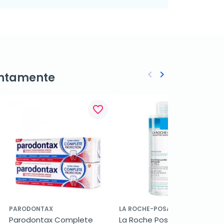
keyboard_arrow_left
keyboard_arrow_right
ntamente
Anterior
Siguiente
favorite_border
favorite_border
PARODONTAX
LA ROCHE-POSAY
Parodontax Complete 
La Roche Posay Agua 