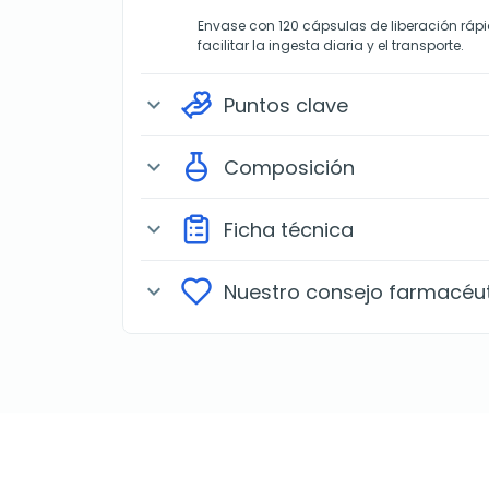
Envase con 120 cápsulas de liberación ráp
facilitar la ingesta diaria y el transporte.
Puntos clave
expand_more
Composición
expand_more
Ficha técnica
expand_more
Nuestro consejo farmacéu
expand_more