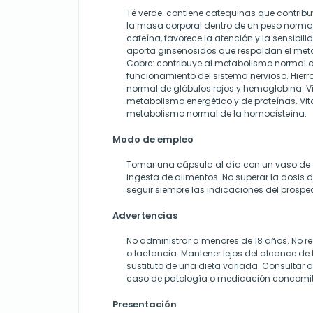
Té verde: contiene catequinas que contrib
la masa corporal dentro de un peso normal
cafeína, favorece la atención y la sensibili
aporta ginsenosidos que respaldan el met
Cobre: contribuye al metabolismo normal del
funcionamiento del sistema nervioso. Hierr
normal de glóbulos rojos y hemoglobina. Vi
metabolismo energético y de proteínas. Vit
metabolismo normal de la homocisteína.
Modo de empleo
Tomar una cápsula al día con un vaso de 
ingesta de alimentos. No superar la dosis
seguir siempre las indicaciones del prospe
Advertencias
No administrar a menores de 18 años. No
o lactancia. Mantener lejos del alcance de 
sustituto de una dieta variada. Consultar al
caso de patología o medicación concomit
Presentación