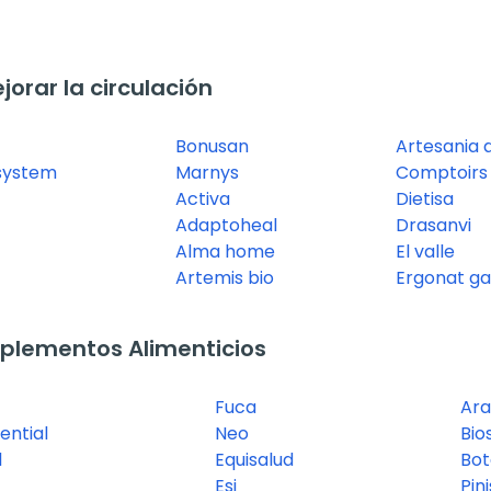
rar la circulación
Bonusan
Artesania 
 system
Marnys
Comptoirs
Activa
Dietisa
Adaptoheal
Drasanvi
Alma home
El valle
Artemis bio
Ergonat ga
plementos Alimenticios
Fuca
Ar
ential
Neo
Bio
l
Equisalud
Bo
Esi
Pin