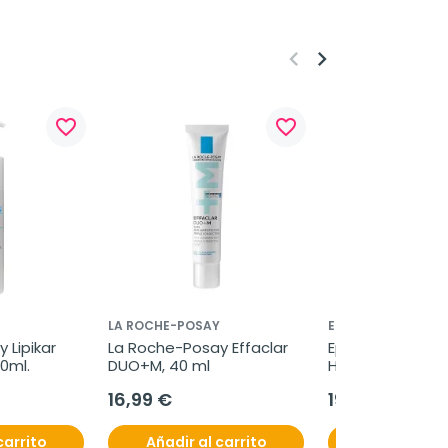
keyboard_arrow_left
keyboard_arrow_right
favorite_border
favorite_border
LA ROCHE-POSAY
EPAPLUS
Lipikar 
La Roche-Posay Effaclar 
Epaplus Colágen
0ml.
DUO+M, 40 ml
Hialurónico + Ma
Limón, 332g
16,99 €
19,95 €
carrito
Añadir al carrito
Añadir al c