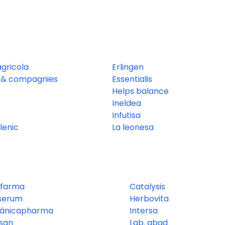
agricola
Erlingen
 & compagnies
Essentialis
Helps balance
Ineldea
Infutisa
lenic
La leonesa
afarma
Catalysis
serum
Herbovita
tánicapharma
Intersa
isan
Lab. abad