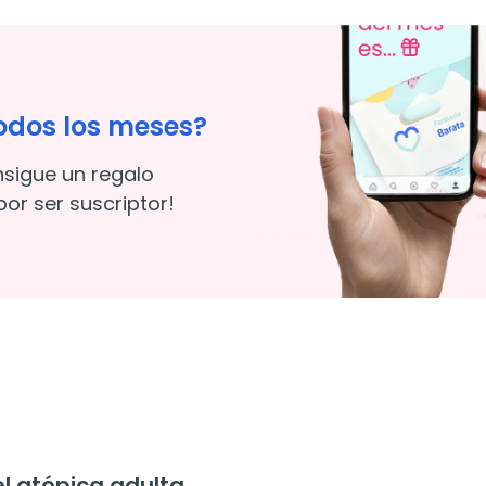
odos los meses?
nsigue un regalo
or ser suscriptor!
l atópica adulta