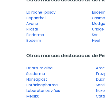
La roche-posay
Euceri
Bepanthol
Cosmec
Avene
Medige
Rilastil
Uriage
Bioderma
Svr
Boderm
Heel
Otras marcas destacadas de Pie
Dr arturo alba
Atac
Sesderma
Frez
Hansaplast
Ducr
Botánicapharma
Sensi
Laboratorios viñas
Nuxe
Medik8
Catt