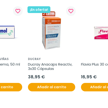
¡En oferta!
favorite_border
favorite_border
VIÑAS
DUCRAY
rema, 50 ml
Ducray Anacaps Reactiv, 
Flavia Plus 30 
3x30 Cápsulas
38,95 €
16,95 €
 carrito
Añadir al carrito
Añadir al 