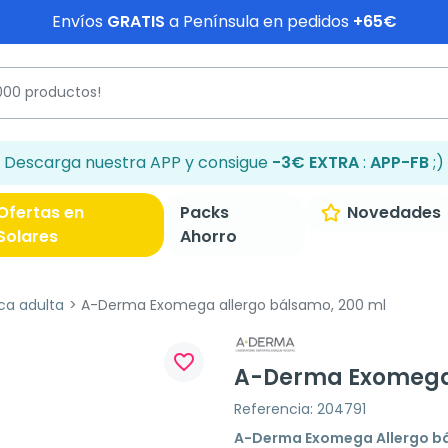
Envíos
GRATIS
a Península en pedidos
+65€
Descarga nuestra APP y consigue
-3€ EXTRA
:
APP-FB
;)
Ofertas en
Packs
Novedades
Solares
Ahorro
ica adulta
A-Derma Exomega allergo bálsamo, 200 ml
favorite_border
A-Derma Exomega 
Referencia: 204791
A-Derma Exomega Allergo b