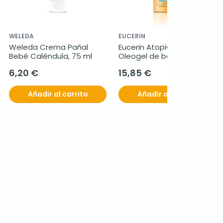
WELEDA
EUCERIN
Weleda Crema Pañal 
Eucerin AtopiControl 
Bebé Caléndula, 75 ml
Oleogel de baño, 400 ml
6,20 €
15,85 €
Añadir al carrito
Añadir al carrito