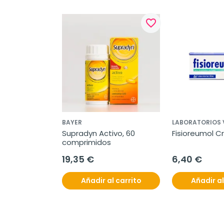
favorite_border
BAYER
LABORATORIOS 
Supradyn Activo, 60 
Fisioreumol C
comprimidos
19,35 €
6,40 €
Añadir al carrito
Añadir al