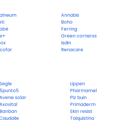
alneum
Annabis
eti
Boho
abé
Ferring
e+
Green cornerss
oox
Isdin
cofar
Renacare
Segle
Lippen
5punto5
Pharmamel
Avene solar
Piz buin
Axovital
Primaderm
Banban
Skin resist
Caudalie
Talquistina