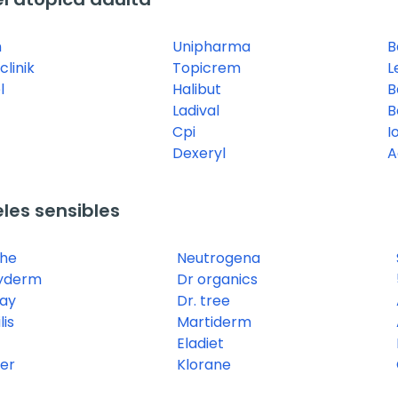
n
Unipharma
B
linik
Topicrem
L
l
Halibut
B
Ladival
B
Cpi
I
Dexeryl
A
les sensibles
he
Neutrogena
yderm
Dr organics
ay
Dr. tree
lis
Martiderm
Eladiet
ier
Klorane