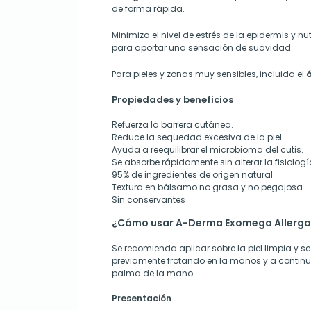
de forma rápida.
Minimiza el nivel de estrés de la epidermis y n
para aportar una sensación de suavidad.
Para pieles y zonas muy sensibles, incluida el
Propiedades y beneficios
Refuerza la barrera cutánea.
Reduce la sequedad excesiva de la piel.
Ayuda a reequilibrar el microbioma del cutis.
Se absorbe rápidamente sin alterar la fisiologí
95% de ingredientes de origen natural.
Textura en bálsamo no grasa y no pegajosa.
Sin conservantes
¿Cómo usar A-Derma Exomega Allerg
Se recomienda aplicar sobre la piel limpia y 
previamente frotando en la manos y a continu
palma de la mano.
Presentación