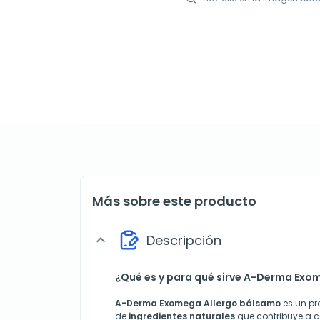
Más sobre este producto
Descripción
expand_more
¿Qué es y para qué sirve A-Derma Exo
A-Derma Exomega Allergo bálsamo
es un pr
de
ingredientes naturales
que contribuye a c