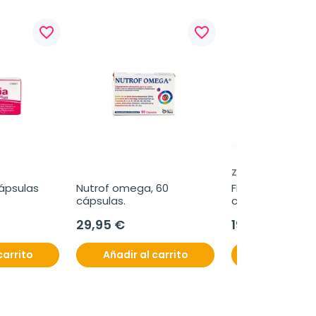
favorite_border
favorite_border
ZAMBON
cápsulas
Nutrof omega, 60 
Fisiogen Ferro Fo
cápsulas.
cápsulas
29,95 €
19,95 €
carrito
Añadir al carrito
Añadir al c