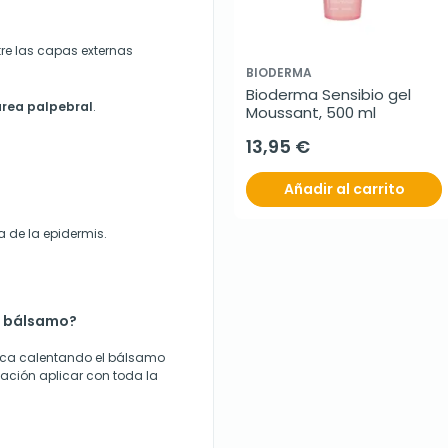
utre las capas externas
BIODERMA
Bioderma Sensibio gel 
área palpebral
.
Moussant, 500 ml
13,95 €
Añadir al carrito
a de la epidermis.
o bálsamo?
seca calentando el bálsamo
ación aplicar con toda la