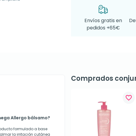
Envíos gratis en
De
pedidos +65€
Comprados conju
favorite_border
mega Allergo bálsamo?
oducto formulado a base
almar la irritación cutánea