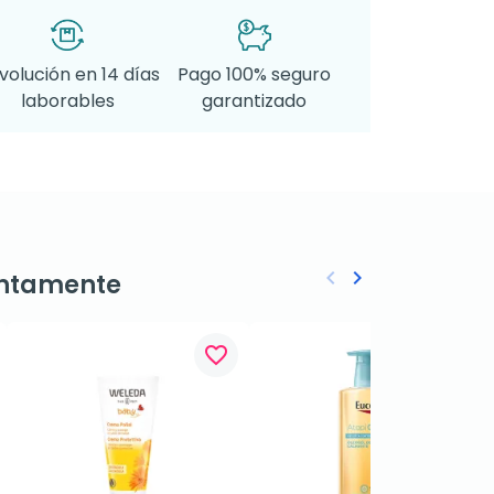
volución en 14 días
Pago 100% seguro
laborables
garantizado
keyboard_arrow_left
keyboard_arrow_right
ntamente
Anterior
Siguiente
favorite_border
favorite_border