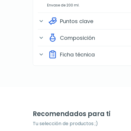
Envase de 200 ml.
Puntos clave
expand_more
Composición
expand_more
Ficha técnica
expand_more
Recomendados para ti
Tu selección de productos ;)