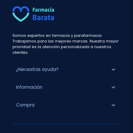
Somos expertos en farmacia y parafarmacia.
Trabajamos para las mejores marcas. Nuestra mayor
prioridad es la atención personalizada a nuestros
clientes.
expand_more
¿Necesitas ayuda?
expand_more
Información
expand_more
Compra