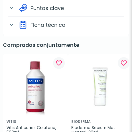
Puntos clave
expand_more
Ficha técnica
expand_more
Comprados conjuntamente
favorite_border
favorite_border
VITIS
BIODERMA
Vitis Anticaries Colutorio, 
Bioderma Sebium Mat 