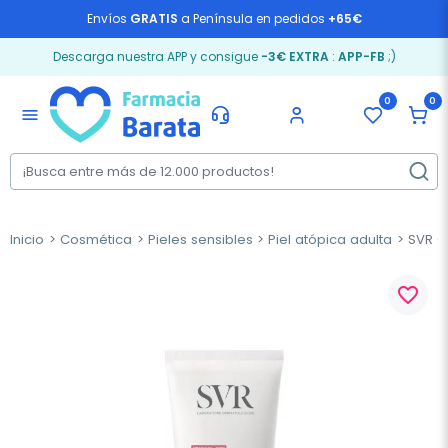
Envíos
GRATIS
a Península en pedidos
+65€
Descarga nuestra APP y consigue
-3€ EXTRA
:
APP-FB
;)
0
0
menu
Inicio
Cosmética
Pieles sensibles
Piel atópica adulta
SVR C
favorite_border