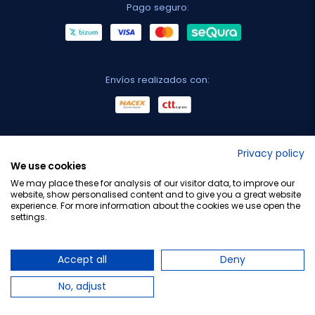
Pago seguro:
Envíos realizados con:
No lo decimos nosotros...
Privacy policy
We use cookies
¡Tu opinión es importante!
We may place these for analysis of our visitor data, to improve our
website, show personalised content and to give you a great website
experience. For more information about the cookies we use open the
settings.
Copyright © 2010-2026 Farmacia Barata S.L. Todos los
derechos reservados.
Accept all
Deny
No, adjust