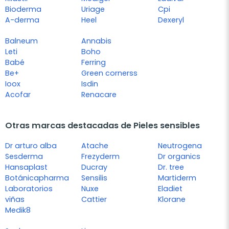
Bioderma
Uriage
Cpi
A-derma
Heel
Dexeryl
Balneum
Annabis
Leti
Boho
Babé
Ferring
Be+
Green cornerss
Ioox
Isdin
Acofar
Renacare
Otras marcas destacadas de Pieles sensibles
Dr arturo alba
Atache
Neutrogena
Sesderma
Frezyderm
Dr organics
Hansaplast
Ducray
Dr. tree
Botánicapharma
Sensilis
Martiderm
Laboratorios
Nuxe
Eladiet
viñas
Cattier
Klorane
Medik8