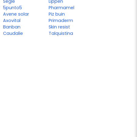
Segle
Lippen
5punto5
Pharmamel
Avene solar
Piz buin
Axovital
Primaderm
Banban
Skin resist
Caudalie
Talquistina