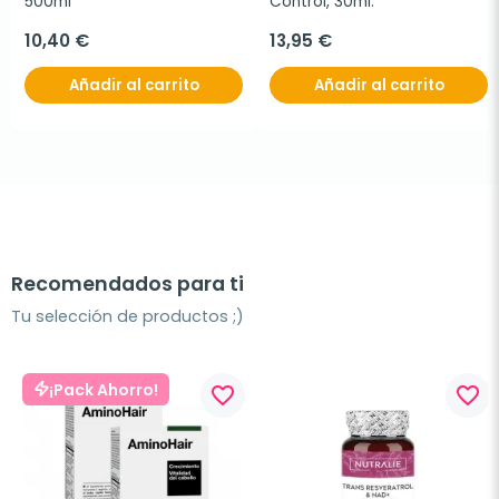
500ml
Control, 30ml.
10,40 €
13,95 €
Añadir al carrito
Añadir al carrito
Recomendados para ti
Tu selección de productos ;)
¡Pack Ahorro!
favorite_border
favorite_border