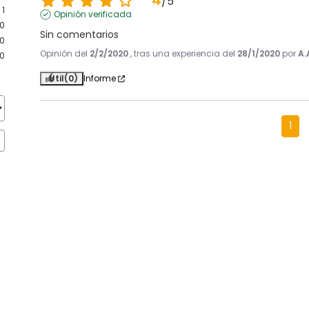
4
/
5
1
Opinión verificada
0
Sin comentarios
0
Opinión del
2/2/2020
, tras una experiencia del
28/1/2020
por
A.
0
Útil
(0)
Informe
1