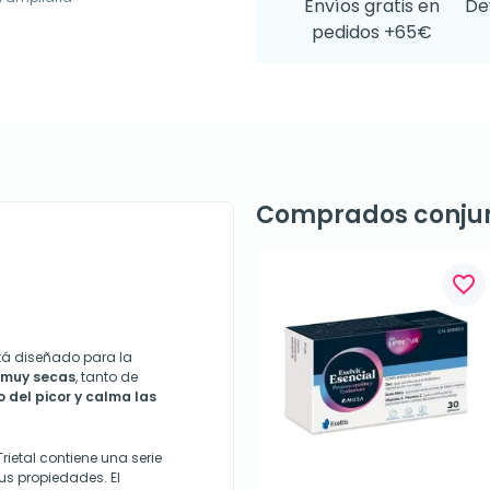
Envíos gratis en
De
pedidos +65€
Comprados conju
favorite_border
tá diseñado para la
o muy secas
, tanto de
io del picor y calma las
rietal contiene una serie
sus propiedades. El