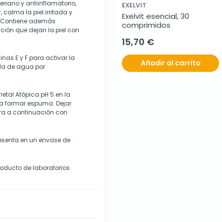
riano y antiinflamatorio,
EXELVIT
 calma la piel irritada y
Exelvit esencial, 30 
a. Contiene además
comprimidos
ción que dejan la piel con
15,70 €
nas E y F para activar la
Añadir al carrito
da de agua por
etal Atópica pH 5 en la
a formar espuma. Dejar
ra a continuación con
resenta en un envase de
roducto de laboratorios