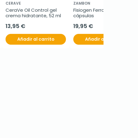
CERAVE
ZAMBON
CeraVe Oil Control gel 
Fisiogen Ferro Forte 30 
crema hidratante, 52 ml
cápsulas
13,95 €
19,95 €
Añadir al carrito
Añadir al carrito