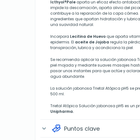
Icthyol®Pale
aporta un eficaz efecto antobacte
impide la descamación, aporta alivio del picor,
contribuye a la reparación de la capa córne
ingredientes que aportan hidratación y lubrica
una suavidad natural.
Incorpora
Lecitina de Huevo
que aporta vitami
epidermis. El
aceite de Jojoba
regula la pérdi
transpiración, lubrica y acondiciona la piel.
Se recomienda aplicar la solución jabonosa Tri
piel mojada y mediante suaves masajes hast
pasar unos instantes para que actúe y aclara
agua abundante.
La solución jabonosa Trietal Atópica pH5 se p
500 ml.
Trietal Atópica Solución jabonosa pH5 es un p
Unipharma.
Puntos clave
expand_more