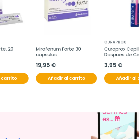
CURAPROX
te, 20 
Miraferrum Forte 30 
Curaprox Cepill
capsulas
Despues de Cir
Sensitive 5460 
19,95 €
3,95 €
 carrito
Añadir al carrito
Añadir al 