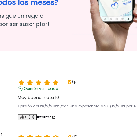
odos los meses?
nsigue un regalo
or ser suscriptor!
5
/
5
Opinión verificada
Muy bueno .nota 10
Opinión del
26/2/2022
, tras una experiencia del
3/12/2021
por
A
Útil
(0)
Informe
1