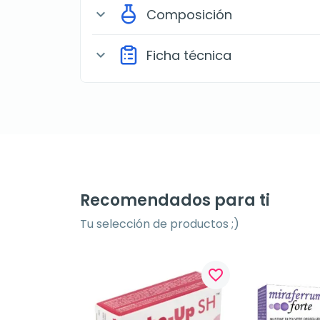
Composición
expand_more
Ficha técnica
expand_more
Recomendados para ti
Tu selección de productos ;)
favorite_border