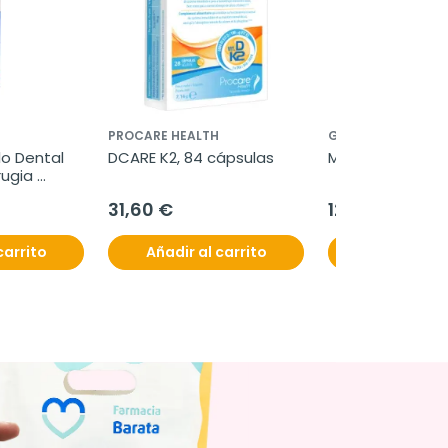
PROCARE HEALTH
GYNEA
o Dental 
DCARE K2, 84 cápsulas
Melagyn gel, 50
ugia 
Ultrasoft
31,60 €
12,95 €
carrito
Añadir al carrito
Añadir al c