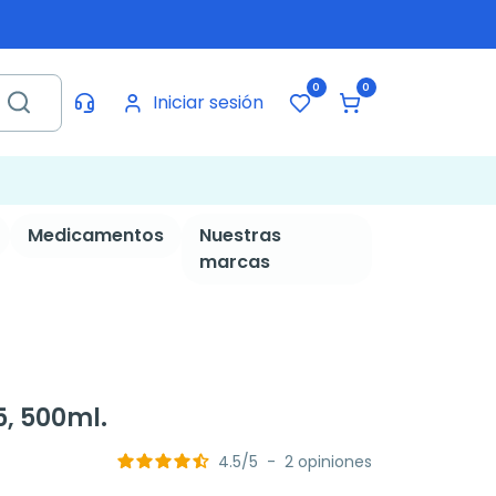
0
0
Iniciar sesión
Medicamentos
Nuestras
marcas
5, 500ml.
4.5
/
5
-
2
opiniones