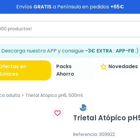
Envíos
GRATIS
a Península en pedidos
+65€
Descarga nuestra APP y consigue
-3€ EXTRA
:
APP-FB
;)
Ofertas en
Packs
Novedades
Solares
Ahorro
ica adulta
Trietal Atópico pH5, 500ml.
favorite_border
Trietal Atópico pH
Referencia: 309922