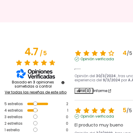
4.7
4
/
5
/
5
Opinión verificada
,......
Opinión del
30/3/2024
, tras un
experiencia del
9/3/2024
por
A.
Basado en
3
opiniones
sometidas a control
Útil
(0)
Informe
Ver todas las reseñas de este sitio
5
estrellas
2
5
/
5
4
estrellas
1
Opinión verificada
3
estrellas
0
2
estrellas
0
El producto muy bueno
1
estrella
0