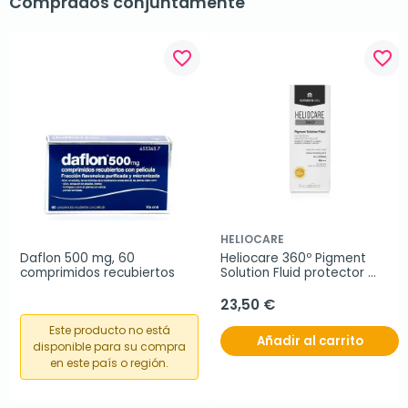
Comprados conjuntamente
favorite_border
favorite_border
HELIOCARE
Daflon 500 mg, 60 
Heliocare 360º Pigment 
comprimidos recubiertos
Solution Fluid protector 
SPF50+, 50 ml
23,50 €
Este producto no está
Añadir al carrito
disponible para su compra
en este país o región.