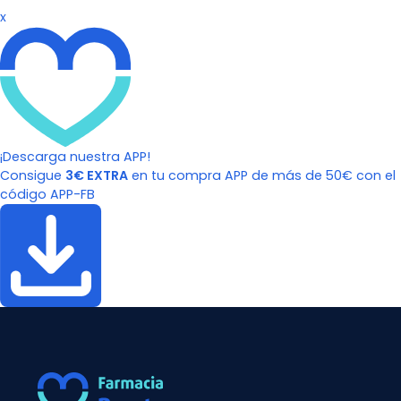
x
¡Descarga nuestra APP!
Consigue
3€ EXTRA
en tu compra APP de más de 50€ con el
código APP-FB