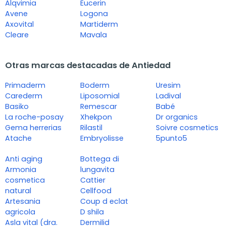
Alqvimia
Eucerin
Avene
Logona
Axovital
Martiderm
Cleare
Mavala
Otras marcas destacadas de Antiedad
Primaderm
Boderm
Uresim
Carederm
Liposomial
Ladival
Basiko
Remescar
Babé
La roche-posay
Xhekpon
Dr organics
Gema herrerias
Rilastil
Soivre cosmetics
Atache
Embryolisse
5punto5
Anti aging
Bottega di
Armonia
lungavita
cosmetica
Cattier
natural
Cellfood
Artesania
Coup d eclat
agricola
D shila
Asla vital (dra.
Dermilid