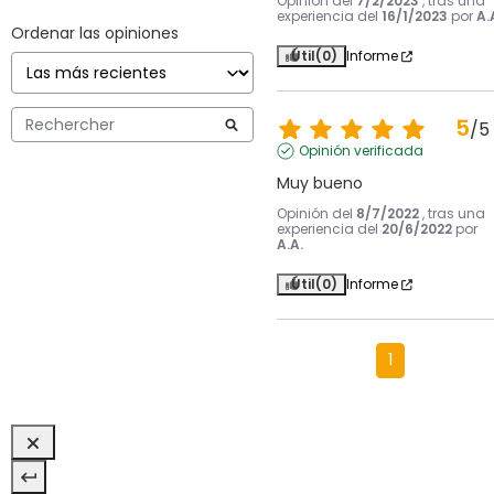
Opinión del
7/2/2023
, tras una
experiencia del
16/1/2023
por
A.
Ordenar las opiniones
Útil
(0)
Informe
5
/
5
Opinión verificada
Muy bueno
Opinión del
8/7/2022
, tras una
experiencia del
20/6/2022
por
A.A.
Útil
(0)
Informe
1