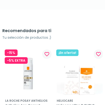
Recomendados para ti
Tu selección de productos ;)
-15%
¡En oferta!
favorite_border
favorite_border
-5% EXTRA
LA ROCHE POSAY ANTHELIOS
HELIOCARE