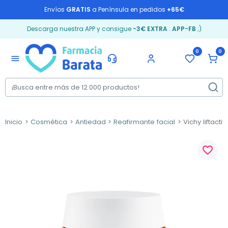
Envíos
GRATIS
a Península en pedidos
+65€
Descarga nuestra APP y consigue
-3€ EXTRA
:
APP-FB
;)
0
0
menu
Inicio
Cosmética
Antiedad
Reafirmante facial
Vichy liftacti
favorite_border