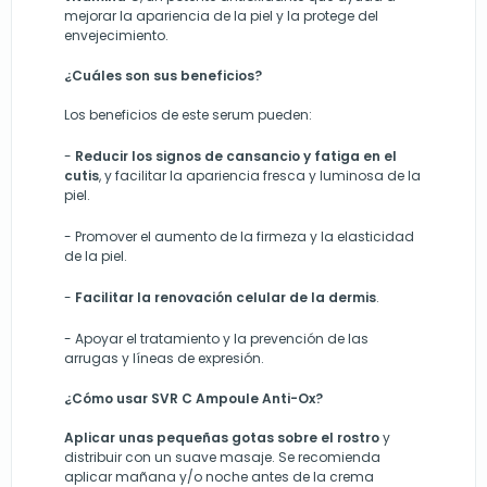
mejorar la apariencia de la piel y la protege del
envejecimiento.
¿Cuáles son sus beneficios?
Los beneficios de este serum pueden:
-
R
educir los signos de cansancio y fatiga en el
cutis
, y facilita
r
la apariencia fresca y luminosa
de la
piel.
-
Promover el aumento de la firmeza y la elasticidad
de la piel.
-
Facilitar la renovación celular de la dermis
.
-
Apoyar el tratamiento y la prevención de las
arrugas y líneas de expresión.
¿Cómo usar SVR C Ampoule Anti-Ox?
Aplicar unas pequeñas gotas sobre el rostro
y
distribuir con un suave masaje. Se recomienda
aplicar mañana y/o noche antes de la crema