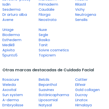
Isdin
Primaderm
Rilastil
Sesderma
Caudalie
Vichy
Dr arturo alba
Filorga
Neutrogena
Avene
Neostrata
Sensilis
Uriage
Nuxe
Bioderma
Segle
Esthederm
Basiko
Medik8
Tanit
Apivita
Soivre cosmetics
5punto5
Topicrem
Otras marcas destacadas de Cuidado Facial
Rosacure
Belcils
Cattier
Weleda
Bepanthol
Elifexir
Axovital
Suavinex
Gold collagen
Sun system
Botánicapharma
Ducray
A-derma
Liposomial
Linatox
Embryolisse
Natysal
Himalaya