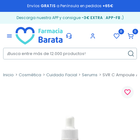
Envíos
GRATIS
a Península en pedidos
+65€
Descarga nuestra APP y consigue
-3€ EXTRA
:
APP-FB
;)
0
0
menu
Inicio
Cosmética
Cuidado Facial
Serums
SVR C Ampoule Ant
favorite_border