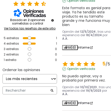
Opinión verificada
Este formato es genial para 
viaje. Ya he tendido este 
producto es su tamaño 
Basado en
2
opiniones
grande y me funciona muy 
sometidas a control
bien
Ver todas las reseñas de este sitio
Opinión del
12/5/2024
, tras una
experiencia del
18/4/2024
por
5
estrellas
1
A.A.
4
estrellas
1
Útil
(0)
Informe
3
estrellas
0
2
estrellas
0
1
estrella
0
5
/
5
Opinión verificada
Ordenar las opiniones
No puedo opinar, voy a 
probarla por primera vez.
Opinión del
10/10/2023
, tras un
experiencia del
19/9/2023
por
A.A.
Útil
(0)
Informe