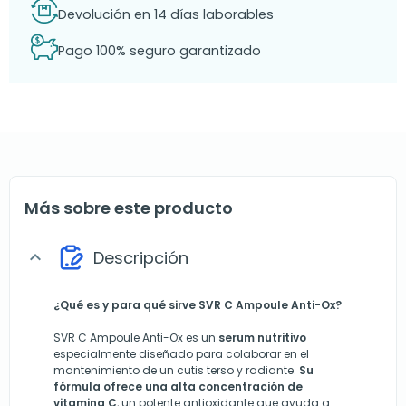
Devolución en 14 días laborables
Pago 100% seguro garantizado
Más sobre este producto
Descripción
expand_more
¿Qué es y para qué sirve SVR C Ampoule Anti-Ox?
SVR C Ampoule Anti-Ox es un
serum nutritivo
especialmente diseñado para colaborar en el
mantenimiento de un cutis terso y radiante.
Su
fórmula ofrece una alta concentración de
vitamina C
, un potente antioxidante que ayuda a