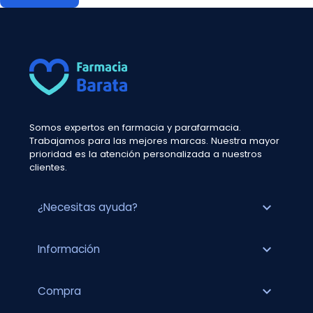
Somos expertos en farmacia y parafarmacia.
Trabajamos para las mejores marcas. Nuestra mayor
prioridad es la atención personalizada a nuestros
clientes.
expand_more
¿Necesitas ayuda?
expand_more
Información
expand_more
Compra