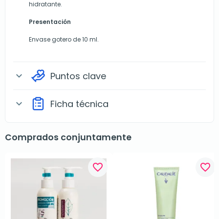
hidratante.
Presentación
Envase gotero de 10 ml.
Puntos clave
expand_more
Ficha técnica
expand_more
Comprados conjuntamente
favorite_border
favorite_border