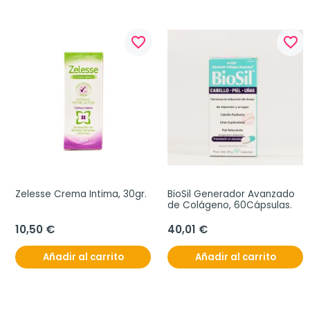
favorite_border
favorite_border
Zelesse Crema Intima, 30gr.
BioSil Generador Avanzado 
de Colágeno, 60Cápsulas.
10,50 €
40,01 €
Añadir al carrito
Añadir al carrito