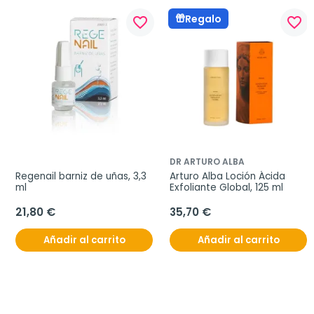
Regalo
favorite_border
favorite_border
DR ARTURO ALBA
Regenail barniz de uñas, 3,3 
Arturo Alba Loción Ácida 
ml
Exfoliante Global, 125 ml
21,80 €
35,70 €
Añadir al carrito
Añadir al carrito