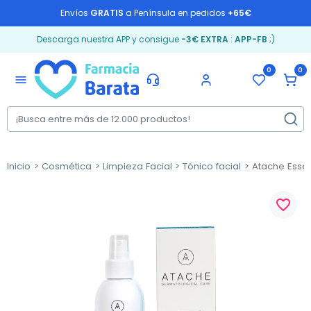
Envíos
GRATIS
a Península en pedidos
+65€
Descarga nuestra APP y consigue
-3€ EXTRA
:
APP-FB
;)
0
0
menu
Inicio
Cosmética
Limpieza Facial
Tónico facial
Atache Essen
favorite_border