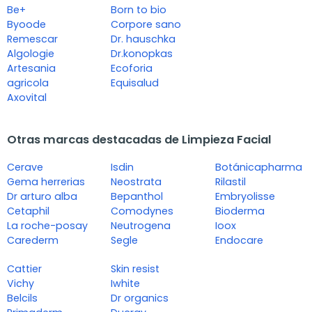
Be+
Born to bio
Byoode
Corpore sano
Remescar
Dr. hauschka
Algologie
Dr.konopkas
Artesania
Ecoforia
agricola
Equisalud
Axovital
Otras marcas destacadas de Limpieza Facial
Cerave
Isdin
Botánicapharma
Gema herrerias
Neostrata
Rilastil
Dr arturo alba
Bepanthol
Embryolisse
Cetaphil
Comodynes
Bioderma
La roche-posay
Neutrogena
Ioox
Carederm
Segle
Endocare
Cattier
Skin resist
Vichy
Iwhite
Belcils
Dr organics