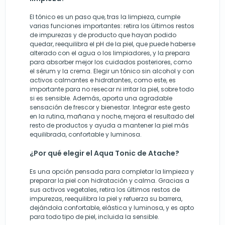
El tónico es un paso que, tras la limpieza, cumple
varias funciones importantes: retira los últimos restos
de impurezas y de producto que hayan podido
quedar, reequilibra el pH de la piel, que puede haberse
alterado con el agua o los limpiadores, y la prepara
para absorber mejor los cuidados posteriores, como
el sérum y la crema. Elegir un tónico sin alcohol y con
activos calmantes e hidratantes, como este, es
importante para no resecar ni irritar la piel, sobre todo
si es sensible. Además, aporta una agradable
sensación de frescor y bienestar. Integrar este gesto
en la rutina, mañana y noche, mejora el resultado del
resto de productos y ayuda a mantener la piel más
equilibrada, confortable y luminosa.
¿Por qué elegir el Aqua Tonic de Atache?
Es una opción pensada para completar la limpieza y
preparar la piel con hidratación y calma. Gracias a
sus activos vegetales, retira los últimos restos de
impurezas, reequilibra la piel y refuerza su barrera,
dejándola confortable, elástica y luminosa, y es apto
para todo tipo de piel, incluida la sensible.