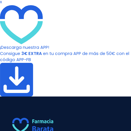
x
¡Descarga nuestra APP!
Consigue
3€ EXTRA
en tu compra APP de más de 50€ con el
código APP-FB