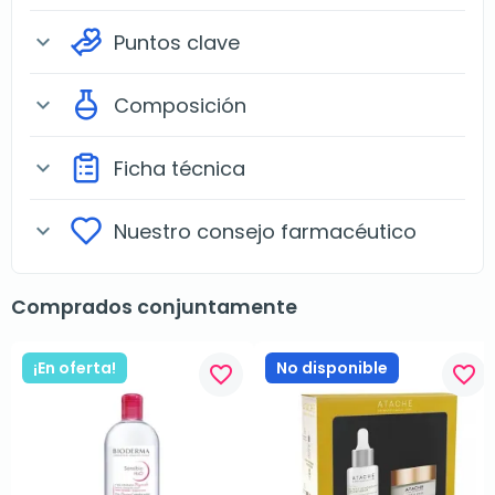
Puntos clave
expand_more
Composición
expand_more
Ficha técnica
expand_more
Nuestro consejo farmacéutico
expand_more
Comprados conjuntamente
¡En oferta!
No disponible
favorite_border
favorite_border