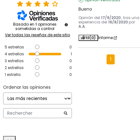
Bueno
Opinión del
17/9/2020
, tras una
experiencia del
16/8/2020
por
Basado en
1
opiniones
A.A.
sometidas a control
Ver todas las reseñas de este sitio
Útil
(0)
Informe
5
estrellas
0
4
estrellas
1
1
3
estrellas
0
2
estrellas
0
1
estrella
0
Ordenar las opiniones