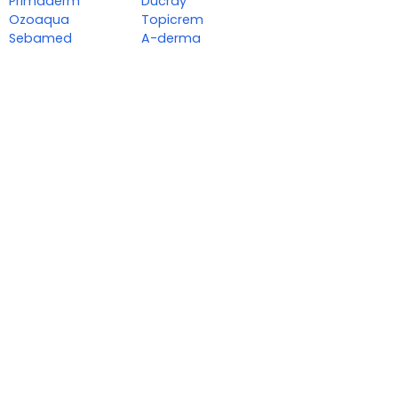
Primaderm
Ducray
Ozoaqua
Topicrem
Sebamed
A-derma