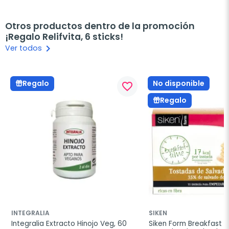
Otros productos dentro de la promoción
¡Regalo Relifvita, 6 sticks!
keyboard_arrow_right
Ver todos
No disponible
Regalo
favorite_border
Regalo
INTEGRALIA
SIKEN
Integralia Extracto Hinojo Veg, 60 
Siken Form Breakfast T