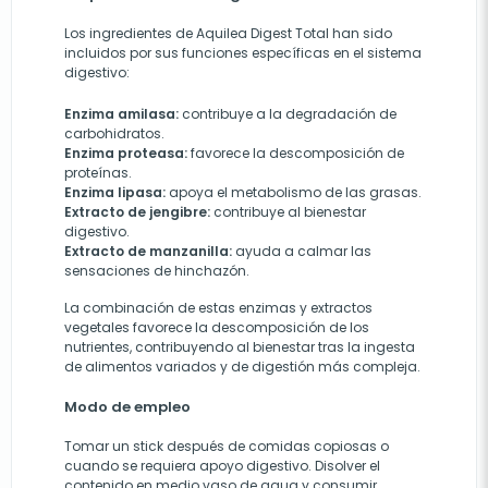
Los ingredientes de Aquilea Digest Total han sido
incluidos por sus funciones específicas en el sistema
digestivo:
Enzima amilasa:
contribuye a la degradación de
carbohidratos.
Enzima proteasa:
favorece la descomposición de
proteínas.
Enzima lipasa:
apoya el metabolismo de las grasas.
Extracto de jengibre:
contribuye al bienestar
digestivo.
Extracto de manzanilla:
ayuda a calmar las
sensaciones de hinchazón.
La combinación de estas enzimas y extractos
vegetales favorece la descomposición de los
nutrientes, contribuyendo al bienestar tras la ingesta
de alimentos variados y de digestión más compleja.
Modo de empleo
Tomar un stick después de comidas copiosas o
cuando se requiera apoyo digestivo. Disolver el
contenido en medio vaso de agua y consumir