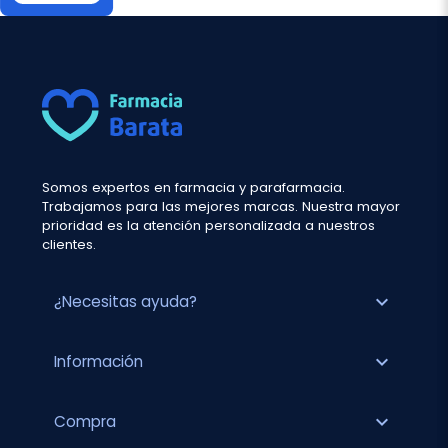
Somos expertos en farmacia y parafarmacia.
Trabajamos para las mejores marcas. Nuestra mayor
prioridad es la atención personalizada a nuestros
clientes.
expand_more
¿Necesitas ayuda?
expand_more
Información
expand_more
Compra