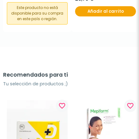
Este producto no está
Añadir al carrito
disponible para su compra
en este país o región.
Recomendados para ti
Tu selección de productos ;)
favorite_border
favorite_border