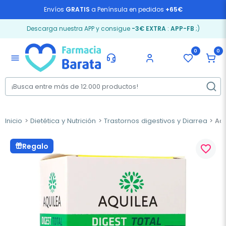
Envíos
GRATIS
a Península en pedidos
+65€
Descarga nuestra APP y consigue
-3€ EXTRA
:
APP-FB
;)
0
0
menu
Inicio
Dietética y Nutrición
Trastornos digestivos y Diarrea
Aqu
Regalo
favorite_border