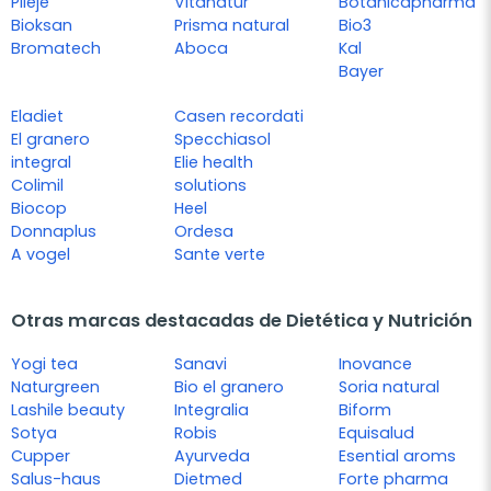
Pileje
Vitanatur
Botánicapharma
Bioksan
Prisma natural
Bio3
Bromatech
Aboca
Kal
Bayer
Eladiet
Casen recordati
El granero
Specchiasol
integral
Elie health
Colimil
solutions
Biocop
Heel
Donnaplus
Ordesa
A vogel
Sante verte
Otras marcas destacadas de Dietética y Nutrición
Yogi tea
Sanavi
Inovance
Naturgreen
Bio el granero
Soria natural
Lashile beauty
Integralia
Biform
Sotya
Robis
Equisalud
Cupper
Ayurveda
Esential aroms
Salus-haus
Dietmed
Forte pharma