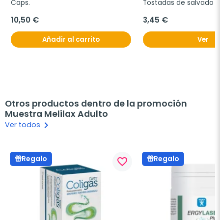
Caps.
Tostadas de salvado de
250g.
10,50 €
3,45 €
Añadir al carrito
Ver
Otros productos dentro de la promoción
Muestra Melilax Adulto
keyboard_arrow_right
Ver todos
Regalo
Regalo
favorite_border