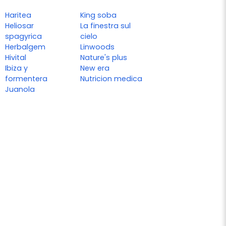
Haritea
King soba
Heliosar
La finestra sul
spagyrica
cielo
Herbalgem
Linwoods
Hivital
Nature's plus
Ibiza y
New era
formentera
Nutricion medica
Juanola