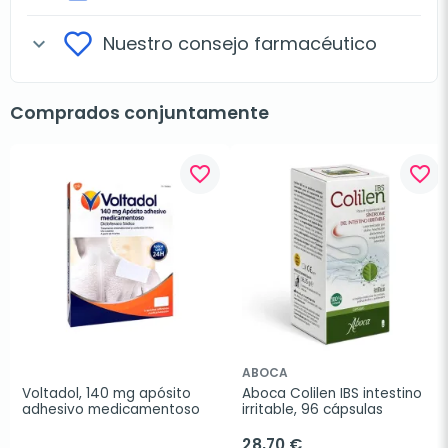
Nuestro consejo farmacéutico
expand_more
Comprados conjuntamente
favorite_border
favorite_border
ABOCA
Voltadol, 140 mg apósito 
Aboca Colilen IBS intestino 
adhesivo medicamentoso
irritable, 96 cápsulas
28,70 €