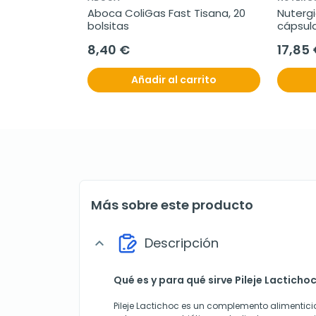
Aboca ColiGas Fast Tisana, 20 
Nutergi
bolsitas
cápsul
8,40 €
17,85
Añadir al carrito
Más sobre este producto
Descripción
expand_more
Qué es y para qué sirve Pileje Lacticho
Pileje Lactichoc es un complemento alimentic