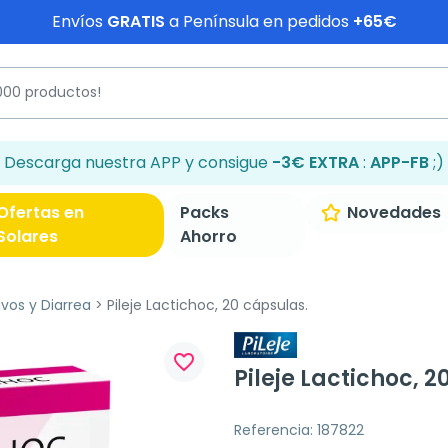
Envíos
GRATIS
a Península en pedidos
+65€
Descarga nuestra APP y consigue
-3€ EXTRA
:
APP-FB
;)
Ofertas en
Packs
Novedades
Solares
Ahorro
ivos y Diarrea
Pileje Lactichoc, 20 cápsulas.
favorite_border
Pileje Lactichoc, 2
Referencia: 187822