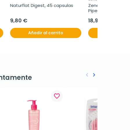
Naturflat Digest, 45 capsulas
Zenement Aceite d
Piperita, 120 cápsu
9,80 €
18,97 €
Añadir al carrito
Añadir al c
keyboard_arrow_left
keyboard_arrow_right
ntamente
Anterior
Siguiente
favorite_border
favorite_border