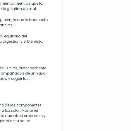
miento, mientras que la
 de gelatina animal.
gluten, lo que lo hace apto
rancias.
 equilibrio del
 digestión y el bienestar
 10 días, preferiblemente
 acompañadas de un vaso
ada y seguir las
guno de los componentes.
la luz solar. Mantener
do durante el embarazo y
ional de la salud.