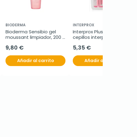
BIODERMA
INTERPROX
Bioderma Sensibio gel 
Interprox Plus Nano, 6 
moussant limpiador, 200 
cepillos interproximales
ml
9,80 €
5,35 €
Añadir al carrito
Añadir al carrito