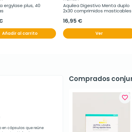
a ergylase plus, 40 
Aquilea Digestivo Menta duplo 
as
2x30 comprimidos masticables
 €
16,95 €
Añadir al carrito
Ver
Comprados conju
favorite_border
c
io en cápsulas que reúne