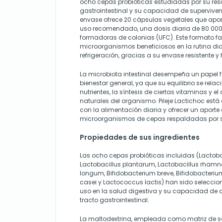
ocho cepas probióticas estudiadas por su resis
gastrointestinal y su capacidad de supervive
envase ofrece 20 cápsulas vegetales que aport
uso recomendado, una dosis diaria de 80 000
formadoras de colonias (UFC). Este formato fac
microorganismos beneficiosos en la rutina dia
refrigeración, gracias a su envase resistente y
La microbiota intestinal desempeña un papel 
bienestar general, ya que su equilibrio se rela
nutrientes, la síntesis de ciertas vitaminas y e
naturales del organismo. Pileje Lactichoc est
con la alimentación diaria y ofrecer un aporte
microorganismos de cepas respaldadas por su
Propiedades de sus ingredientes
Las ocho cepas probióticas incluidas (Lactoba
Lactobacillus plantarum, Lactobacillus rhamn
longum, Bifidobacterium breve, Bifidobacterium
casei y Lactococcus lactis) han sido seleccio
uso en la salud digestiva y su capacidad de 
tracto gastrointestinal.
La maltodextrina, empleada como matriz de so