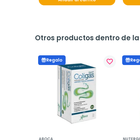
Otros productos dentro de l
Regalo
Reg
favorite_border
ABOCA
NUTERG