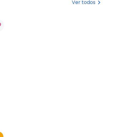
Ver todos
keyboard_arrow_right
rder