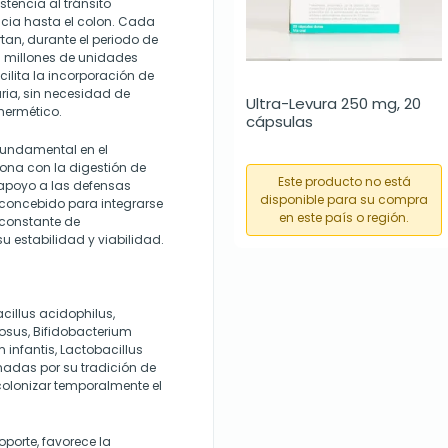
tencia al tránsito
ncia hasta el colon. Cada
an, durante el periodo de
 millones de unidades
ilita la incorporación de
ria, sin necesidad de
Ultra-Levura 250 mg, 20 
 hermético.
cápsulas
fundamental en el
ciona con la digestión de
Este producto no está
l apoyo a las defensas
disponible para su compra
á concebido para integrarse
en este país o región.
 constante de
 estabilidad y viabilidad.
cillus acidophilus,
osus, Bifidobacterium
 infantis, Lactobacillus
nadas por su tradición de
colonizar temporalmente el
porte, favorece la