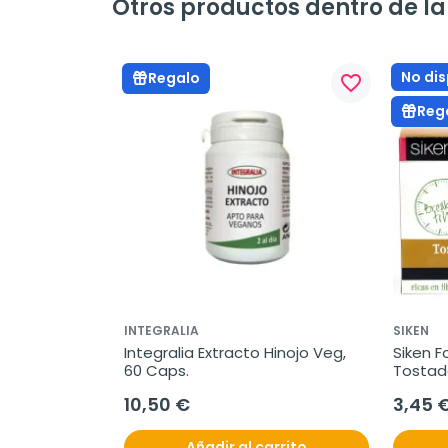
Otros productos dentro de la 
No dis
Regalo
favorite_border
Reg
INTEGRALIA
SIKEN
Integralia Extracto Hinojo Veg, 
Siken F
60 Caps.
Tostada
250g.
10,50 €
3,45 
Añadir al carrito