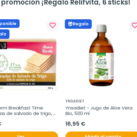
promoción ¡Regalo Relifvita, 6 sticks!
ponible
Regalo
favorite_border
favorite_bo
alo
YNSADIET
orm Breakfast Time 
Ynsadiet - Jugo de Aloe Vera 
s de salvado de trigo, 
Bio, 500 ml
€
16,95 €
Ver
Añadir al carrito