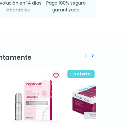
volución en 14 días
Pago 100% seguro
laborables
garantizado
keyboard_arrow_left
keyboard_arrow_right
ntamente
Anterior
Siguiente
¡En oferta!
favorite_border
favorite_border