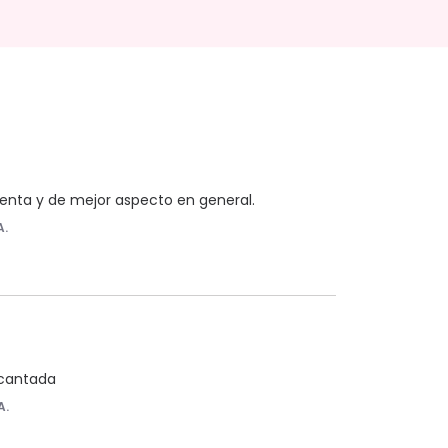
enta y de mejor aspecto en general.
A.
ncantada
A.