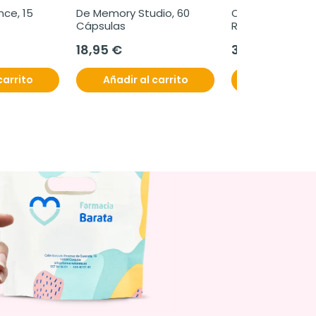
ce, 15 
De Memory Studio, 60 
Olphatea Kit 
Cápsulas
Recuperación O
18,95 €
31,80 €
carrito
Añadir al carrito
Añadir al c