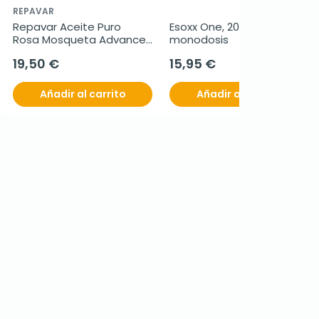
REPAVAR
Repavar Aceite Puro 
Esoxx One, 20 sticks 
Rosa Mosqueta Advance, 
monodosis
15ml.
19,50 €
15,95 €
Añadir al carrito
Añadir al carrito