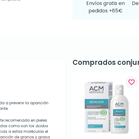
Envíos gratis en
De
pedidos +65€
Comprados conju
favorite_border
da a prevenir la aparición
ante.
te recomenado en pieles
cidos como son los
ácidos
ias a estas moléculas el
parición de granos y grasa