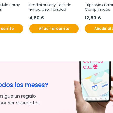
Fluid Spray 
Predictor Early Test de 
TriptoMax Balan
l
embarazo, 1 Unidad
Comprimidos
4,50 €
12,50 €
 carrito
Añadir al carrito
Añadir al 
odos los meses?
nsigue un regalo
or ser suscriptor!