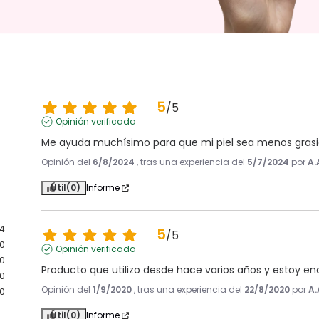
5
/
5
Opinión verificada
Me ayuda muchísimo para que mi piel sea menos grasi
Opinión del
6/8/2024
, tras una experiencia del
5/7/2024
por
A.
Útil
(0)
Informe
4
5
/
5
0
Opinión verificada
0
Producto que utilizo desde hace varios años y estoy e
0
Opinión del
1/9/2020
, tras una experiencia del
22/8/2020
por
A.
0
Útil
(0)
Informe