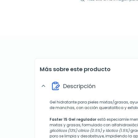
Más sobre este producto
Descripción
expand_more
Gel hidratante para pieles mixtas/grasas, ayu
de manchas, con acción queratolítica y exfoli
Faster 15 Gel regulador
está especiamle men
mixtas y grasas, formulado con alfahidroxiá
glicólicos (13%) cítrico (0.5%) y láctico (1.5%)
grac
poro se limpia y desobstruye, impidiendo la a