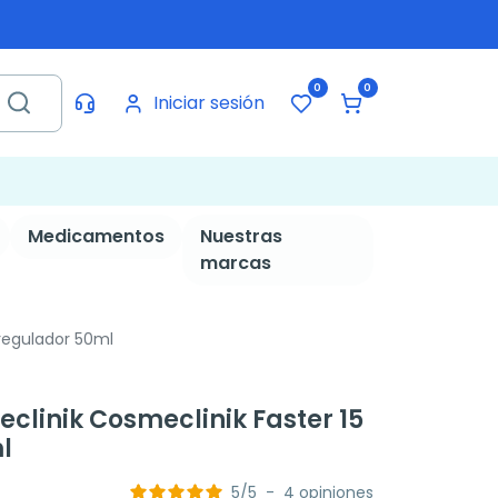
0
0
Iniciar sesión
Medicamentos
Nuestras
marcas
 regulador 50ml
clinik Cosmeclinik Faster 15
l
5
/
5
-
4
opiniones