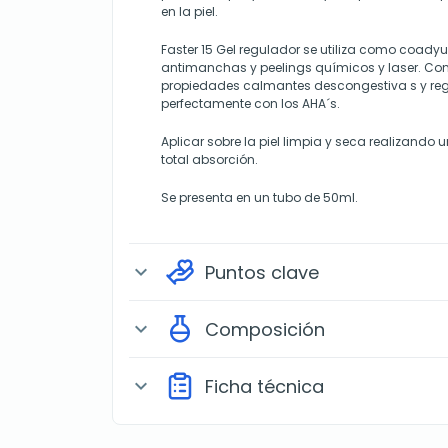
en la piel.
Faster 15 Gel regulador se utiliza como coady
antimanchas y peelings químicos y laser. Co
propiedades calmantes descongestiva s y r
perfectamente con los AHA´s.
Aplicar sobre la piel limpia y seca realizando
total absorción.
Se presenta en un tubo de 50ml.
Puntos clave
expand_more
Composición
expand_more
Ficha técnica
expand_more