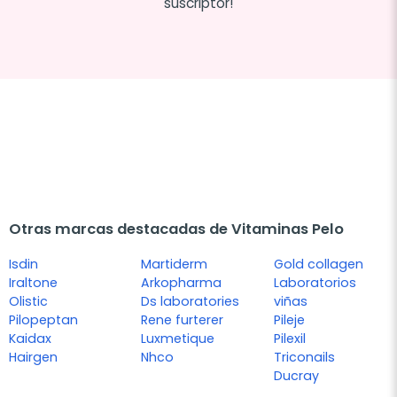
suscriptor!
Otras marcas destacadas de Vitaminas Pelo
Isdin
Martiderm
Gold collagen
Iraltone
Arkopharma
Laboratorios
Olistic
Ds laboratories
viñas
Pilopeptan
Rene furterer
Pileje
Kaidax
Luxmetique
Pilexil
Hairgen
Nhco
Triconails
Ducray