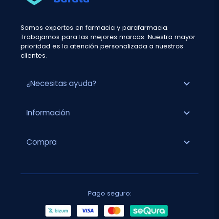
Somos expertos en farmacia y parafarmacia.
Trabajamos para las mejores marcas. Nuestra mayor
prioridad es la atención personalizada a nuestros
clientes.
expand_more
¿Necesitas ayuda?
expand_more
Información
expand_more
Compra
Pago seguro: