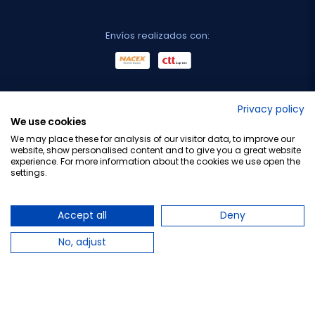
Envíos realizados con:
No lo decimos nosotros...
Privacy policy
We use cookies
¡Tu opinión es importante!
We may place these for analysis of our visitor data, to improve our
website, show personalised content and to give you a great website
experience. For more information about the cookies we use open the
settings.
Copyright © 2010-2026 Farmacia Barata S.L. Todos los
derechos reservados.
Accept all
Deny
No, adjust
Total:
20,95 €