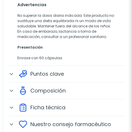
Advertencias
No superar la dosis diaria indicada. Este producto no
sustituye una dieta equilibrada ni un modo de vida
saludable. Mantener fuera del alcance de los niños.
En caso de embarazo, lactancia o toma de
medicación, consultar a un profesional sanitario.
Presentación
Envase con 60 cápsulas.
Puntos clave
expand_more
Composición
expand_more
Ficha técnica
expand_more
Nuestro consejo farmacéutico
expand_more