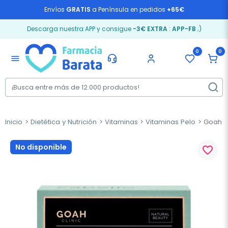
Envíos
GRATIS
a Península en pedidos
+65€
Descarga nuestra APP y consigue
-3€ EXTRA
:
APP-FB
;)
0
0
menu
Inicio
Dietética y Nutrición
Vitaminas
Vitaminas Pelo
Goah Cl
No disponible
favorite_border