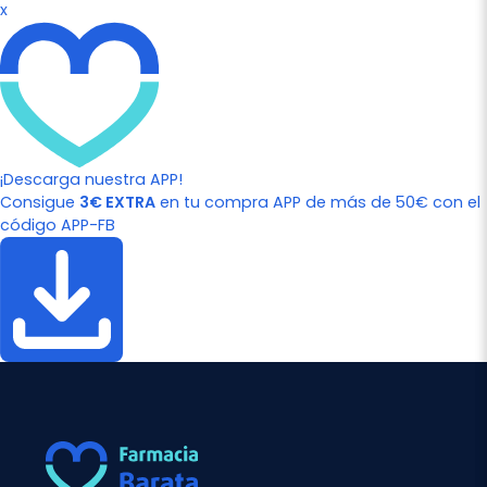
x
¡Descarga nuestra APP!
Consigue
3€ EXTRA
en tu compra APP de más de 50€ con el
código APP-FB