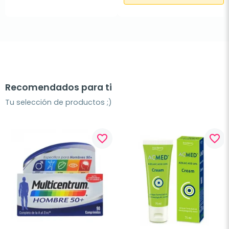
Recomendados para ti
Tu selección de productos ;)
favorite_border
favorite_border