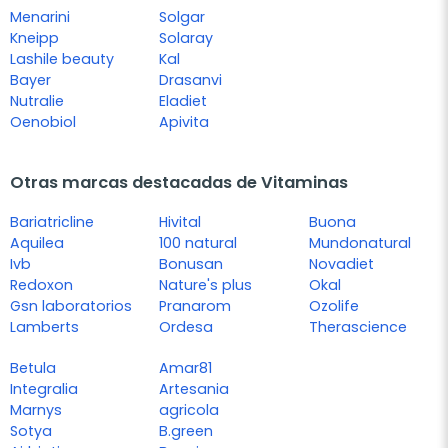
Menarini
Solgar
Kneipp
Solaray
Lashile beauty
Kal
Bayer
Drasanvi
Nutralie
Eladiet
Oenobiol
Apivita
Otras marcas destacadas de Vitaminas
Bariatricline
Hivital
Buona
Aquilea
100 natural
Mundonatural
Ivb
Bonusan
Novadiet
Redoxon
Nature's plus
Okal
Gsn laboratorios
Pranarom
Ozolife
Lamberts
Ordesa
Therascience
Betula
Amar81
Integralia
Artesania
Marnys
agricola
Sotya
B.green