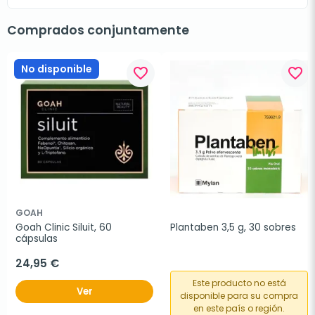
Comprados conjuntamente
No disponible
favorite_border
favorite_border
GOAH
Goah Clinic Siluit, 60 
Plantaben 3,5 g, 30 sobres
cápsulas
24,95 €
Este producto no está
Ver
disponible para su compra
en este país o región.