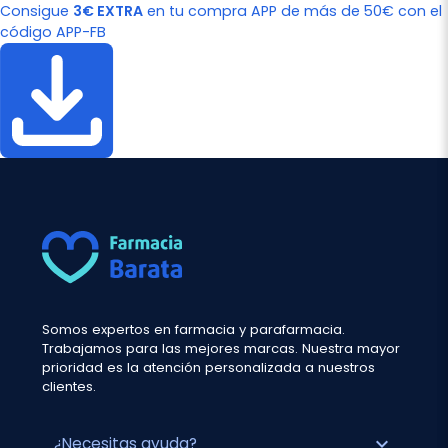
Consigue
3€ EXTRA
en tu compra APP de más de 50€ con el
código APP-FB
Somos expertos en farmacia y parafarmacia.
Trabajamos para las mejores marcas. Nuestra mayor
prioridad es la atención personalizada a nuestros
clientes.
expand_more
¿Necesitas ayuda?