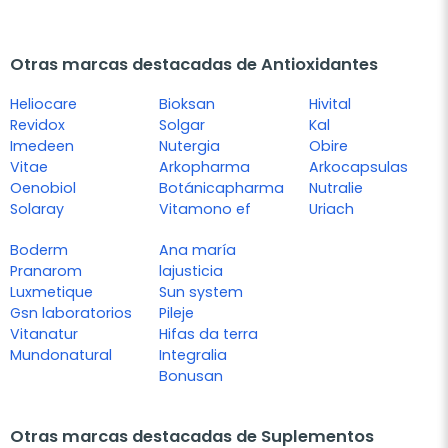
Otras marcas destacadas de Antioxidantes
Heliocare
Bioksan
Hivital
Revidox
Solgar
Kal
Imedeen
Nutergia
Obire
Vitae
Arkopharma
Arkocapsulas
Oenobiol
Botánicapharma
Nutralie
Solaray
Vitamono ef
Uriach
Boderm
Ana maría
Pranarom
lajusticia
Luxmetique
Sun system
Gsn laboratorios
Pileje
Vitanatur
Hifas da terra
Mundonatural
Integralia
Bonusan
Otras marcas destacadas de Suplementos