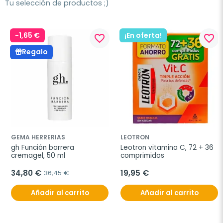
Tu selección de productos ;)
-1,65 €
¡En oferta!
favorite_border
favorite_border
Regalo
GEMA HERRERIAS
LEOTRON
gh Función barrera 
Leotron vitamina C, 72 + 36 
cremagel, 50 ml
comprimidos
34,80 €
19,95 €
36,45 €
Añadir al carrito
Añadir al carrito