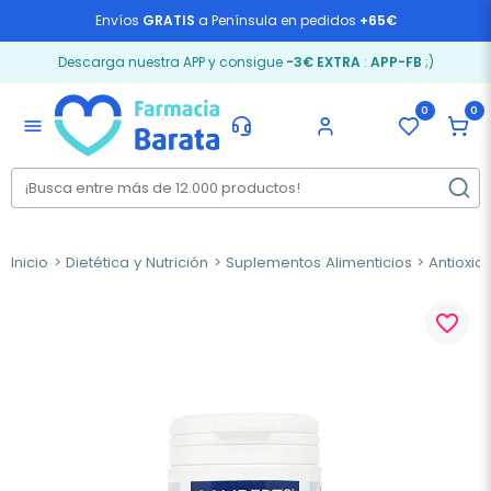
Envíos
GRATIS
a Península en pedidos
+65€
Descarga nuestra APP y consigue
-3€ EXTRA
:
APP-FB
;)
0
0
menu
Inicio
Dietética y Nutrición
Suplementos Alimenticios
Antioxid
favorite_border