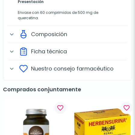
Presentación
Envase con 60 comprimidos de 500 mg de
quercetina.
Composición
expand_more
Ficha técnica
expand_more
Nuestro consejo farmacéutico
expand_more
Comprados conjuntamente
favorite_border
favorite_border