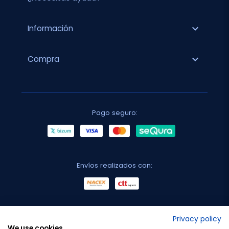
expand_more
Información
expand_more
Compra
Pago seguro:
Envíos realizados con:
No lo decimos nosotros...
Privacy policy
We use cookies