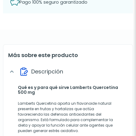
Pago 100% seguro garantizado
Más sobre este producto
Descripción
expand_more
Qué es y para qué sirve Lamberts Quercetina
500 mg
Lamberts Quercetina aporta un flavonoide natural
presente en frutas y hortalizas que actúa
favoreciendo las defensas antioxidantes del
organismo. Está formulado para complementar la
dieta y apoyar la función celular ante agentes que
pueden generar estrés oxidativo.