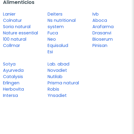
Alimenticios
Lanier
Deiters
Ivb
Colnatur
Ns nutritional
Aboca
Soria natural
system
Arafarma
Nature essential
Fuca
Drasanvi
100 natural
Neo
Bioserum
Collmar
Equisalud
Pinisan
Esi
Sotya
Lab. abad
Ayurveda
Novadiet
Catalysis
Nutilab
Erlingen
Prisma natural
Herbovita
Robis
Intersa
Ynsadiet