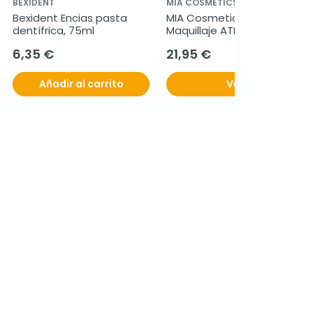
BEXIDENT
MIA COSMETICS-PARÍS
Bexident Encias pasta 
MIA Cosmetics Paleta de 
dentífrica, 75ml
Maquillaje ATDP
6,35 €
21,95 €
Añadir al carrito
Ver