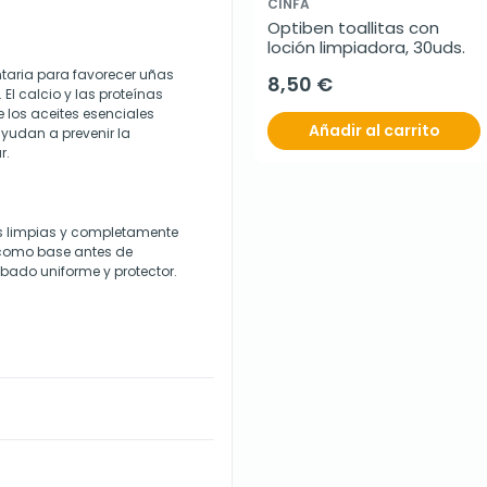
CINFA
Optiben toallitas con 
loción limpiadora, 30uds.
aria para favorecer uñas
8,50 €
El calcio y las proteínas
e los aceites esenciales
Añadir al carrito
ayudan a prevenir la
r.
as limpias y completamente
 como base antes de
bado uniforme y protector.