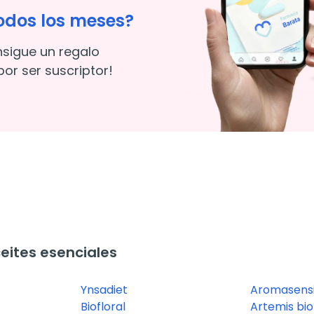
odos los meses?
nsigue un regalo
or ser suscriptor!
ites esenciales
Ynsadiet
Aromasens
Biofloral
Artemis bio