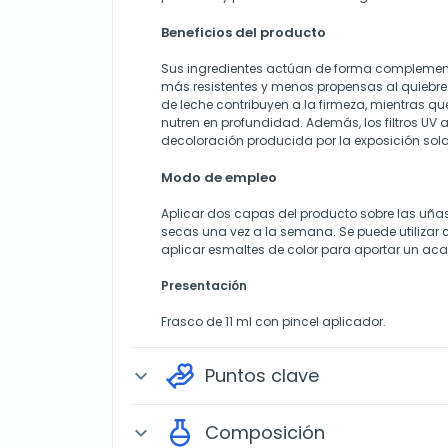
Beneficios del producto
Sus ingredientes actúan de forma complement
más resistentes y menos propensas al quiebre. 
de leche contribuyen a la firmeza, mientras qu
nutren en profundidad. Además, los filtros UV 
decoloración producida por la exposición sola
Modo de empleo
Aplicar dos capas del producto sobre las uñ
secas una vez a la semana. Se puede utilizar
aplicar esmaltes de color para aportar un aca
Presentación
Frasco de 11 ml con pincel aplicador.
Puntos clave
expand_more
Composición
expand_more