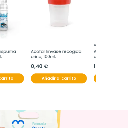
AQUILEA
 Espuma 
Acofar Envase recogida 
Aquilea Magnesi
.
orina, 100ml.
comprimidos
0,40 €
14,60 €
carrito
Añadir al carrito
Añadir al c