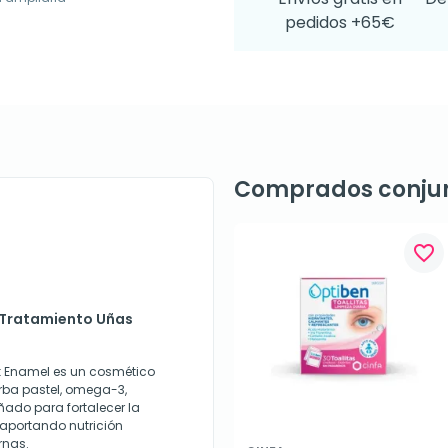
pedidos +65€
Comprados conju
favorite_border
s Tratamiento Uñas
k Enamel es un cosmético
erba pastel, omega-3,
eñado para fortalecer la
 aportando nutrición
rnas.