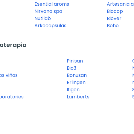
Esential aroms
Artesania a
Nirvana spa
Biocop
Nutilab
Biover
Arkocapsulas
Boho
oterapia
Pinisan
Bio3
os viñas
Bonusan
Erlingen
Ifigen
boratories
Lamberts