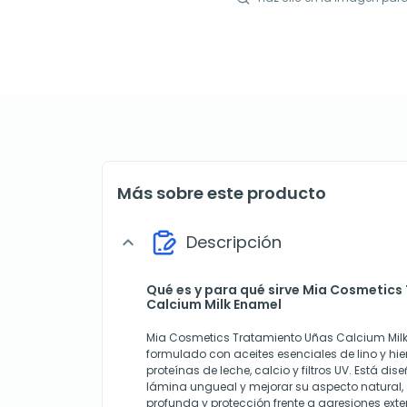
Más sobre este producto
Descripción
expand_more
Qué es y para qué sirve Mia Cosmetic
Calcium Milk Enamel
Mia Cosmetics Tratamiento Uñas Calcium Mil
formulado con aceites esenciales de lino y hi
proteínas de leche, calcio y filtros UV. Está dis
lámina ungueal y mejorar su aspecto natural,
profunda y protección frente a agresiones exte