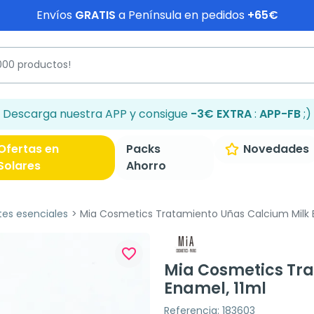
Envíos
GRATIS
a Península en pedidos
+65€
Descarga nuestra APP y consigue
-3€ EXTRA
:
APP-FB
;)
Ofertas en
Packs
Novedades
Solares
Ahorro
tes esenciales
Mia Cosmetics Tratamiento Uñas Calcium Milk E
favorite_border
Mia Cosmetics Tra
Enamel, 11ml
Referencia: 183603