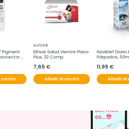
ELIFEXIR
º Pigment 
Elifexir Salud Vientre Plano 
Naviblef Diario
protector 
Plus, 32 Comp.
Párpados, 50ml
7,65 €
11,95 €
 carrito
Añadir al carrito
Añadir al 