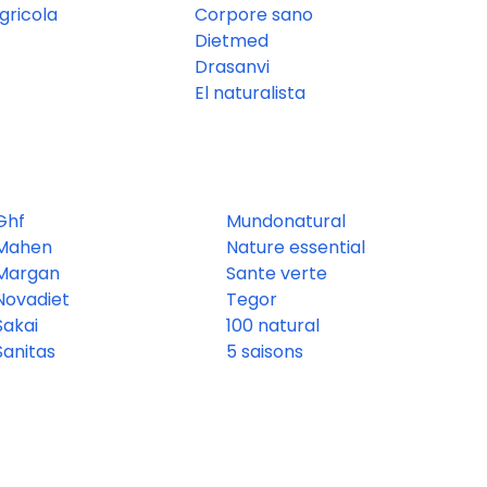
gricola
Corpore sano
Dietmed
Drasanvi
El naturalista
Ghf
Mundonatural
Mahen
Nature essential
Margan
Sante verte
Novadiet
Tegor
Sakai
100 natural
Sanitas
5 saisons