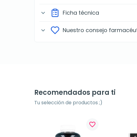
Ficha técnica
expand_more
Nuestro consejo farmacéu
expand_more
Recomendados para ti
Tu selección de productos ;)
favorite_border