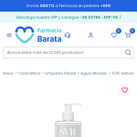
Envíos
GRATIS
a Península en pedidos
+65€
Descarga nuestra APP y consigue
-3€ EXTRA
:
APP-FB
;)
0
0
menu
Inicio
Cosmética
Limpieza Facial
Agua Micelar
SVR Sebiacle
favorite_border