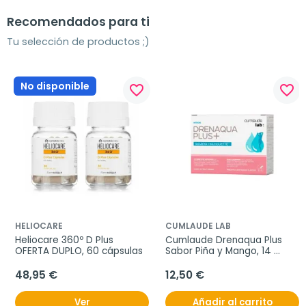
Recomendados para ti
Tu selección de productos ;)
No disponible
favorite_border
favorite_border
HELIOCARE
CUMLAUDE LAB
Heliocare 360º D Plus 
Cumlaude Drenaqua Plus 
OFERTA DUPLO, 60 cápsulas
Sabor Piña y Mango, 14 
sticks
48,95 €
12,50 €
Ver
Añadir al carrito