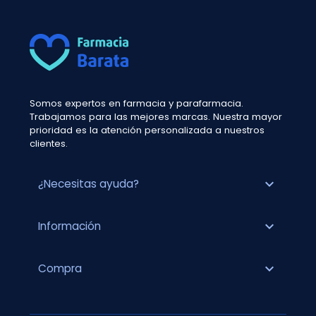
Somos expertos en farmacia y parafarmacia.
Trabajamos para las mejores marcas. Nuestra mayor
prioridad es la atención personalizada a nuestros
clientes.
expand_more
¿Necesitas ayuda?
expand_more
Información
expand_more
Compra