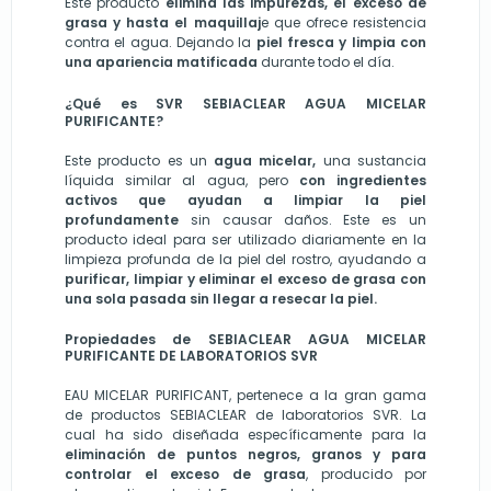
Este producto
elimina las impurezas, el exceso de
grasa y hasta el maquillaj
e que ofrece resistencia
contra el agua. Dejando la
piel fresca y limpia con
una apariencia matificada
durante todo el día.
¿Qué es SVR SEBIACLEAR AGUA MICELAR
PURIFICANTE?
Este producto es un
agua micelar,
una sustancia
líquida similar al agua, pero
con ingredientes
activos que ayudan a limpiar la piel
profundamente
sin causar daños. Este es un
producto ideal para ser utilizado diariamente en la
limpieza profunda de la piel del rostro, ayudando a
purificar, limpiar y eliminar el exceso de grasa con
una sola pasada sin llegar a resecar la piel.
Propiedades de SEBIACLEAR AGUA MICELAR
PURIFICANTE DE LABORATORIOS SVR
EAU MICELAR PURIFICANT, pertenece a la gran gama
de productos SEBIACLEAR de laboratorios SVR. La
cual ha sido diseñada específicamente para la
eliminación de puntos negros, granos y para
controlar el exceso de grasa
, producido por