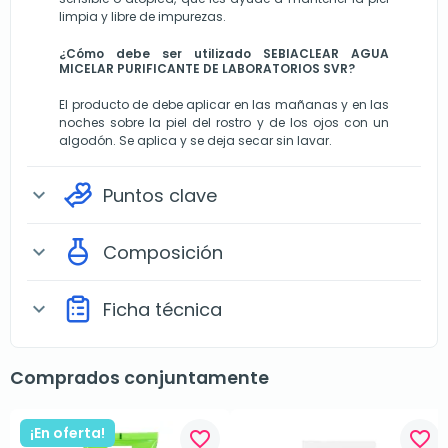
limpia y libre de impurezas.
¿Cómo debe ser utilizado SEBIACLEAR AGUA
MICELAR PURIFICANTE DE LABORATORIOS SVR?
El producto de debe aplicar en las mañanas y en las
noches sobre la piel del rostro y de los ojos con un
algodón. Se aplica y se deja secar sin lavar.
Puntos clave
expand_more
Composición
expand_more
Ficha técnica
expand_more
Comprados conjuntamente
¡En oferta!
favorite_border
favorite_border