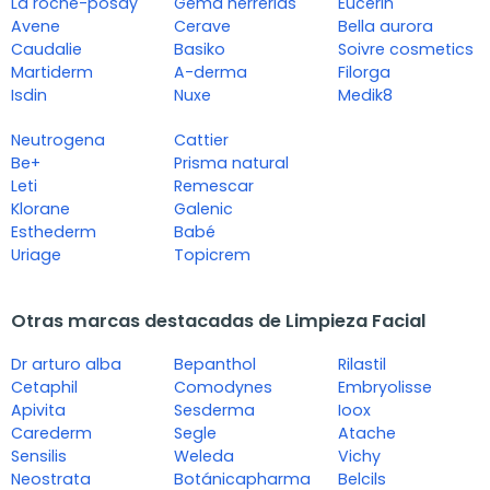
La roche-posay
Gema herrerias
Eucerin
Avene
Cerave
Bella aurora
Caudalie
Basiko
Soivre cosmetics
Martiderm
A-derma
Filorga
Isdin
Nuxe
Medik8
Neutrogena
Cattier
Be+
Prisma natural
Leti
Remescar
Klorane
Galenic
Esthederm
Babé
Uriage
Topicrem
Otras marcas destacadas de Limpieza Facial
Dr arturo alba
Bepanthol
Rilastil
Cetaphil
Comodynes
Embryolisse
Apivita
Sesderma
Ioox
Carederm
Segle
Atache
Sensilis
Weleda
Vichy
Neostrata
Botánicapharma
Belcils