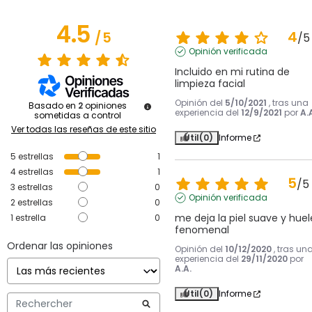
4.5
4
/
5
/
5
Opinión verificada
Incluido en mi rutina de 
limpieza facial
Opinión del
5/10/2021
, tras una
Basado en
2
opiniones
experiencia del
12/9/2021
por
A.
sometidas a control
Ver todas las reseñas de este sitio
Útil
(0)
Informe
5
estrellas
1
4
estrellas
1
5
/
5
3
estrellas
0
Opinión verificada
2
estrellas
0
me deja la piel suave y huele
1
estrella
0
fenomenal
Ordenar las opiniones
Opinión del
10/12/2020
, tras un
experiencia del
29/11/2020
por
A.A.
Útil
(0)
Informe