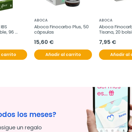
ABOCA
ABOCA
IBS 
Aboca Finocarbo Plus, 50 
Aboca Finocarb
ble, 96 
cápsulas
Tisana, 20 bols
15,60 €
7,95 €
 carrito
Añadir al carrito
Añadir al 
odos los meses?
nsigue un regalo