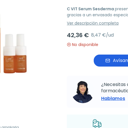
C VIT Serum Sesderma
presen
gracias a un envasado especia
Ver descripción completa
42,36 €
8,47 €/ud
No disponible
Avísam
¿Necesitas 
farmacéutic
Hablamos
a ampliarla