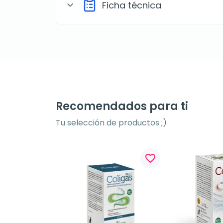
Ficha técnica
expand_more
Recomendados para ti
Tu selección de productos ;)
favorite_border