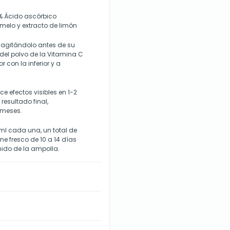
% Ácido ascórbico
omelo y extracto de limón
a agitándolo antes de su
 del polvo de la Vitamina C
 con la inferior y a
 efectos visibles en 1-2
resultado final,
 meses.
ml cada una, un total de
e fresco de 10 a 14 días
nido de la ampolla.