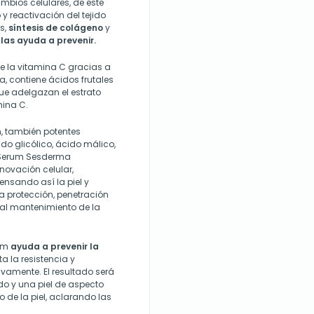
mbios celulares, de este
 reactivación del tejido
es,
síntesis de colágeno
y
las ayuda a prevenir.
e la vitamina C gracias a
, contiene ácidos frutales
que adelgazan el estrato
mina C.
, también potentes
do glicólico, ácido málico,
IT Serum Sesderma
novación celular,
ensando así la piel y
a protección, penetración
y al mantenimiento de la
rum
ayuda a prevenir la
a la resistencia y
tivamente. El resultado será
do y una piel de aspecto
 de la piel, aclarando las