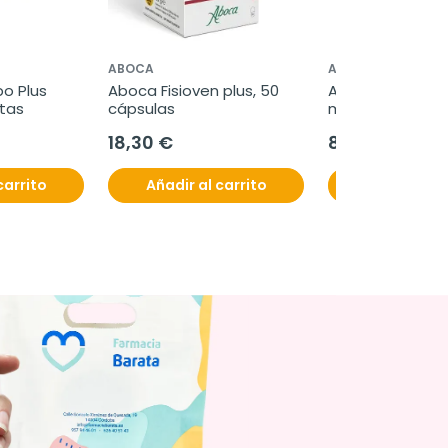
ABOCA
ABOCA
o Plus 
Aboca Fisioven plus, 50 
Aboca MeliLax 
itas
cápsulas
microenema con
promelaxin, 6 u
18,30 €
8,95 €
carrito
Añadir al carrito
Añadir al c