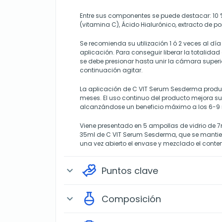
Entre sus componentes se puede destacar: 10 
(vitamina C), Ácido Hialurónico, extracto de p
Se recomienda su utilización 1 ó 2 veces al dí
aplicación. Para conseguir liberar la totalidad
se debe presionar hasta unir la cámara superior
continuación agitar.
La aplicación de C VIT Serum Sesderma produce
meses. El uso continuo del producto mejora su 
alcanzándose un beneficio máximo a los 6-9
Viene presentado en 5 ampollas de vidrio de 7
35ml de C VIT Serum Sesderma, que se mantien
una vez abierto el envase y mezclado el conte
Puntos clave
expand_more
Composición
expand_more