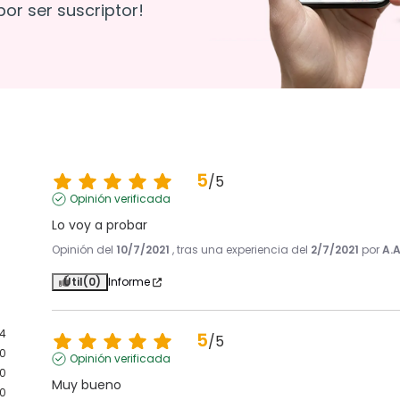
or ser suscriptor!
5
/
5
Opinión verificada
Lo voy a probar
Opinión del
10/7/2021
, tras una experiencia del
2/7/2021
por
A.A
Útil
(0)
Informe
4
5
/
5
0
Opinión verificada
0
Muy bueno
0