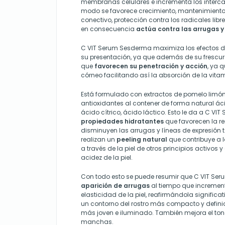
membranas celulares e incrementa los interca
modo se favorece crecimiento, mantenimiento y
conectivo, protección contra los radicales libr
en consecuencia
actúa contra las arrugas y 
C VIT Serum Sesderma maximiza los efectos d
su presentación, ya que además de su frescura
que
favorecen su penetración y acción
, ya 
córneo facilitando así la absorción de la vita
Está formulado con extractos de pomelo limón
antioxidantes al contener de forma natural áci
ácido cítrico, ácido láctico. Esto le da a C V
propiedades hidratantes
que favorecen la re
disminuyen las arrugas y líneas de expresión t
realizan un
peeling natural
que contribuye a l
a través de la piel de otros principios activos 
acidez de la piel.
Con todo esto se puede resumir que C VIT Se
aparición de arrugas
al tiempo que increment
elasticidad de la piel, reafirmándola significa
un contorno del rostro más compacto y defini
más joven e iluminado. También mejora el tono
manchas.