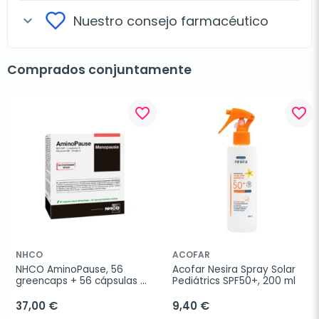
Nuestro consejo farmacéutico
expand_more
Comprados conjuntamente
favorite_border
favorite_border
NHCO
ACOFAR
NHCO AminoPause, 56 
Acofar Nesira Spray Solar 
greencaps + 56 cápsulas 
Pediátrics SPF50+, 200 ml
marinas
37,00 €
9,40 €