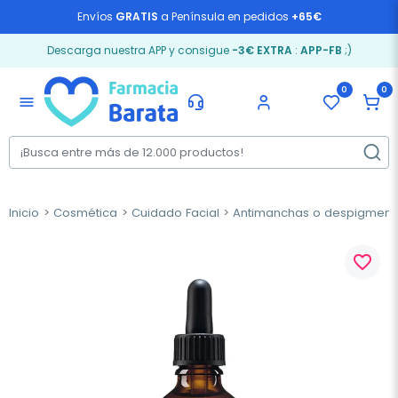
Envíos
GRATIS
a Península en pedidos
+65€
Descarga nuestra APP y consigue
-3€ EXTRA
:
APP-FB
;)
0
0
menu
Inicio
Cosmética
Cuidado Facial
Antimanchas o despigment
favorite_border