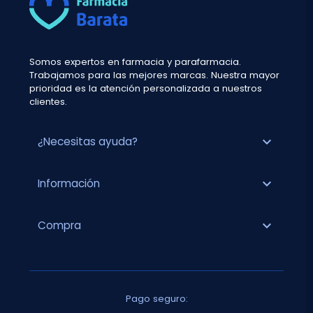
Somos expertos en farmacia y parafarmacia.
Trabajamos para las mejores marcas. Nuestra mayor
prioridad es la atención personalizada a nuestros
clientes.
expand_more
¿Necesitas ayuda?
expand_more
Información
expand_more
Compra
Pago seguro: