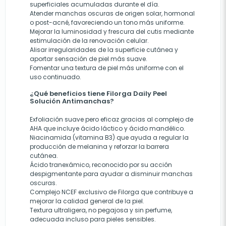
superficiales acumuladas durante el día.
Atender manchas oscuras de origen solar, hormonal
o post-acné, favoreciendo un tono más uniforme.
Mejorar la luminosidad y frescura del cutis mediante
estimulación de la renovación celular.
Alisar irregularidades de la superficie cutánea y
aportar sensación de piel más suave.
Fomentar una textura de piel más uniforme con el
uso continuado.
¿Qué beneficios tiene Filorga Daily Peel
Solución Antimanchas?
Exfoliación suave pero eficaz gracias al complejo de
AHA que incluye ácido láctico y ácido mandélico.
Niacinamida (vitamina B3) que ayuda a regular la
producción de melanina y reforzar la barrera
cutánea.
Ácido tranexámico, reconocido por su acción
despigmentante para ayudar a disminuir manchas
oscuras.
Complejo NCEF exclusivo de Filorga que contribuye a
mejorar la calidad general de la piel.
Textura ultraligera, no pegajosa y sin perfume,
adecuada incluso para pieles sensibles.