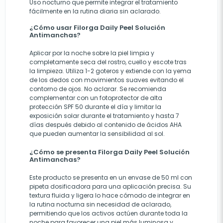
Uso nocturno que permite integrar el tratamiento
fácilmente en la rutina diaria sin aclarado.
¿Cómo usar Filorga Daily Peel Solución
Antimanchas?
Aplicar por la noche sobre la piel limpia y
completamente seca del rostro, cuello y escote tras
la limpieza. Utiliza 1-2 goteros y extiende con la yema
de los dedos con movimientos suaves evitando el
contorno de ojos. No aclarar. Se recomienda
complementar con un fotoprotector de alta
protección SPF 50 durante el día y limitar la
exposición solar durante el tratamiento y hasta 7
días después debido al contenido de ácidos AHA
que pueden aumentar la sensibilidad al sol.
¿Cómo se presenta Filorga Daily Peel Solución
Antimanchas?
Este producto se presenta en un envase de 50 ml con
pipeta dosificadora para una aplicación precisa. Su
textura fluida y ligera lo hace cómodo de integrar en
la rutina nocturna sin necesidad de aclarado,
permitiendo que los activos actúen durante toda la
noche para favorecer una piel más luminosa y