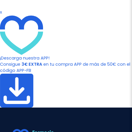
x
¡Descarga nuestra APP!
Consigue
3€ EXTRA
en tu compra APP de más de 50€ con el
código APP-FB