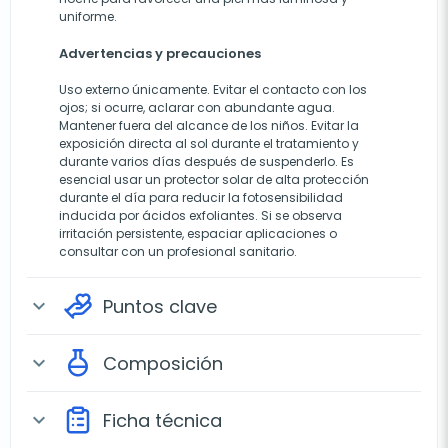
uniforme.
Advertencias y precauciones
Uso externo únicamente. Evitar el contacto con los
ojos; si ocurre, aclarar con abundante agua.
Mantener fuera del alcance de los niños. Evitar la
exposición directa al sol durante el tratamiento y
durante varios días después de suspenderlo. Es
esencial usar un protector solar de alta protección
durante el día para reducir la fotosensibilidad
inducida por ácidos exfoliantes. Si se observa
irritación persistente, espaciar aplicaciones o
consultar con un profesional sanitario.
Puntos clave
expand_more
Composición
expand_more
Ficha técnica
expand_more