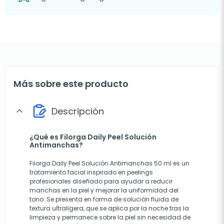
Más sobre este producto
Descripción
expand_more
¿Qué es Filorga Daily Peel Solución
Antimanchas?
Filorga Daily Peel Solución Antimanchas 50 ml es un
tratamiento facial inspirado en peelings
profesionales diseñado para ayudar a reducir
manchas en la piel y mejorar la uniformidad del
tono. Se presenta en forma de solución fluida de
textura ultraligera, que se aplica por la noche tras la
limpieza y permanece sobre la piel sin necesidad de