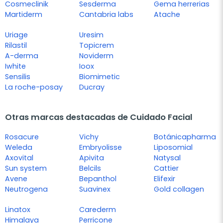
Cosmeclinik
Sesderma
Gema herrerias
Martiderm
Cantabria labs
Atache
Uriage
Uresim
Rilastil
Topicrem
A-derma
Noviderm
Iwhite
Ioox
Sensilis
Biomimetic
La roche-posay
Ducray
Otras marcas destacadas de Cuidado Facial
Rosacure
Vichy
Botánicapharma
Weleda
Embryolisse
Liposomial
Axovital
Apivita
Natysal
Sun system
Belcils
Cattier
Avene
Bepanthol
Elifexir
Neutrogena
Suavinex
Gold collagen
Linatox
Carederm
Himalaya
Perricone