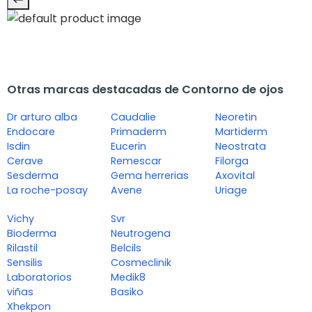
Otras marcas destacadas de Contorno de ojos
Dr arturo alba
Caudalie
Neoretin
Endocare
Primaderm
Martiderm
Isdin
Eucerin
Neostrata
Cerave
Remescar
Filorga
Sesderma
Gema herrerias
Axovital
La roche-posay
Avene
Uriage
Vichy
Svr
Bioderma
Neutrogena
Rilastil
Belcils
Sensilis
Cosmeclinik
Laboratorios
Medik8
viñas
Basiko
Xhekpon