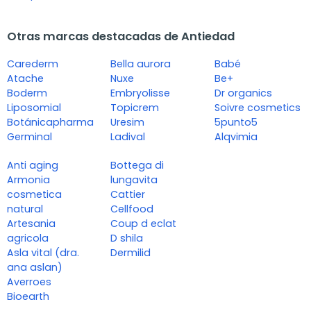
Otras marcas destacadas de Antiedad
Carederm
Bella aurora
Babé
Atache
Nuxe
Be+
Boderm
Embryolisse
Dr organics
Liposomial
Topicrem
Soivre cosmetics
Botánicapharma
Uresim
5punto5
Germinal
Ladival
Alqvimia
Anti aging
Bottega di
Armonia
lungavita
cosmetica
Cattier
natural
Cellfood
Artesania
Coup d eclat
agricola
D shila
Asla vital (dra.
Dermilid
ana aslan)
Averroes
Bioearth