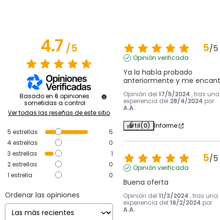
4.7
5
/
5
/
5
Opinión verificada
Ya la había probado 
anteriormente y me encan
Opinión del
17/5/2024
, tras una
Basado en
6
opiniones
experiencia del
28/4/2024
por
sometidas a control
A.A.
Ver todas las reseñas de este sitio
Útil
(0)
Informe
5
estrellas
5
4
estrellas
0
3
estrellas
1
5
/
5
2
estrellas
0
Opinión verificada
1
estrella
0
Buena oferta
Ordenar las opiniones
Opinión del
11/3/2024
, tras una
experiencia del
16/2/2024
por
A.A.