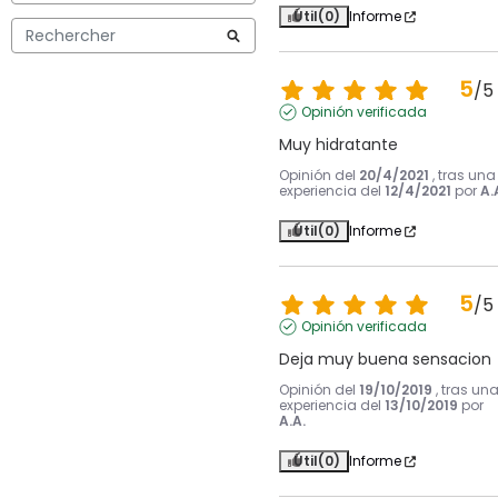
Útil
(0)
Informe
5
/
5
Opinión verificada
Muy hidratante
Opinión del
20/4/2021
, tras una
experiencia del
12/4/2021
por
A.
Útil
(0)
Informe
5
/
5
Opinión verificada
Deja muy buena sensacion
Opinión del
19/10/2019
, tras un
experiencia del
13/10/2019
por
A.A.
Útil
(0)
Informe