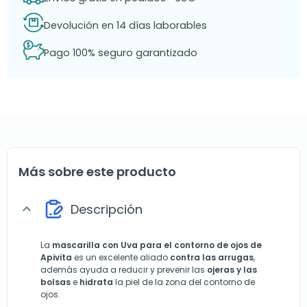
Devolución en 14 días laborables
Pago 100% seguro garantizado
Más sobre este producto
Descripción
expand_more
La
mascarilla con Uva para el contorno de ojos de
Apivita
es un excelente aliado
contra las arrugas
,
además ayuda a reducir y prevenir las
ojeras y las
bolsas
e
hidrata
la piel de la zona del contorno de
ojos.