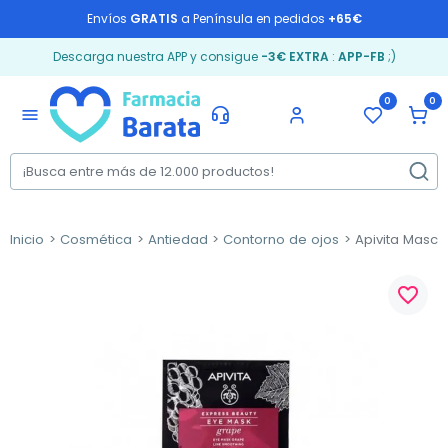
Envíos
GRATIS
a Península en pedidos
+65€
Descarga nuestra APP y consigue
-3€ EXTRA
:
APP-FB
;)
0
0
menu
Inicio
Cosmética
Antiedad
Contorno de ojos
Apivita Mascar
favorite_border