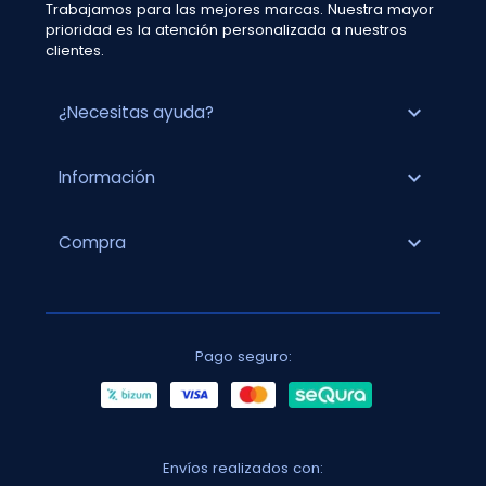
Trabajamos para las mejores marcas. Nuestra mayor
prioridad es la atención personalizada a nuestros
clientes.
expand_more
¿Necesitas ayuda?
expand_more
Información
expand_more
Compra
Pago seguro:
Envíos realizados con: