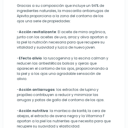
Gracias a su composición que incluye un 94% de
ingredientes naturales, la mascarilla antiarrugas de
Apivita proporciona a la zona del contorno de los
ojos una serie de propiedades:
-
Acción revitalizante
: El aceite de mirra orgánica,
junto con los aceites de uva, arroz y oliva aportan a
la piel la nutrición necesaria para que recupere su
vitalidad y suavidad y luzca de nuevo joven.
-
Efecto alivio
: la ruscogenina y la escina calman y
reducen las antiestéticas bolsas y ojeras que
aparecen el contorno de los ojos, proporcionando a
la piel y a los ojos una agradable sensación de
alivio.
-
Acción antiarrugas
: los extractos de lupino y
propóleo contribuyen a reducir y minimizar las
arrugas y patas de gallo del contorno de los ojos.
-
Acción nutritiva
: la manteca de karité, la cera de
abejas, el extracto de avena negra y la Vitamina F
aportan a la piel los nutrientes que necesita para que
recupere su suavidad y elasticidad.