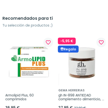
Recomendados para ti
Tu selección de productos ;)
-5,95 €
favorite_border
favorite_border
Regalo
GEMA HERRERIAS
Armolipid Plus, 60 
gh IN-898 ANTIEDAD 
comprimidos
complemento alimenticio, 
60 cápsulas
36,95 €
27,95 €
33,90 €