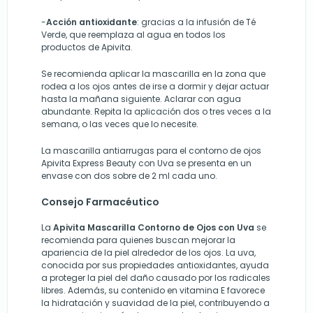
-
Acción antioxidante
: gracias a la infusión de Té
Verde, que reemplaza al agua en todos los
productos de Apivita.
Se recomienda aplicar la mascarilla en la zona que
rodea a los ojos antes de irse a dormir y dejar actuar
hasta la mañana siguiente. Aclarar con agua
abundante. Repita la aplicación dos o tres veces a la
semana, o las veces que lo necesite.
La mascarilla antiarrugas para el contorno de ojos
Apivita Express Beauty con Uva se presenta en un
envase con dos sobre de 2 ml cada uno.
Consejo Farmacéutico
La
Apivita Mascarilla Contorno de Ojos con Uva
se
recomienda para quienes buscan mejorar la
apariencia de la piel alrededor de los ojos. La uva,
conocida por sus propiedades antioxidantes, ayuda
a proteger la piel del daño causado por los radicales
libres. Además, su contenido en vitamina E favorece
la hidratación y suavidad de la piel, contribuyendo a