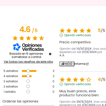
4.6
5
/
5
/
5
Opinión verificada
Precio competitivo
Opinión del
10/9/2024
, tras una
experiencia del
21/8/2024
por
Basado en
5
opiniones
A.A.
sometidas a control
Ver todas las reseñas de este sitio
Útil
(0)
Informe
5
estrellas
3
4
estrellas
2
4
/
5
3
estrellas
0
Opinión verificada
2
estrellas
0
Muy buen precio, este 
1
estrella
0
producto funciona bien.
Ordenar las opiniones
Opinión del
29/6/2024
, tras un
experiencia del
2/6/2024
por
A.A