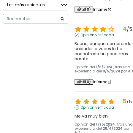
Útil
(0)
Informe
4
/
5
Opinión verificada
Buena, aunque comprando 6
unidades a veces lo he 
encontrado un poco mas 
barato
Opinión del
1/6/2024
, tras una
experiencia del
9/5/2024
por
A.
Útil
(0)
Informe
5
/
5
Opinión verificada
Me va muy bien
Opinión del
17/5/2024
, tras una
experiencia del
28/4/2024
por
A.A.