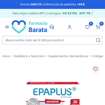
Envíos
GRATIS
a Península en pedidos
+65€
Descarga nuestra APP y consigue
-3€ EXTRA
:
APP-FB
;)
0
0
menu
Inicio
Dietética y Nutrición
Suplementos Alimenticios
Coláge
favorite_border