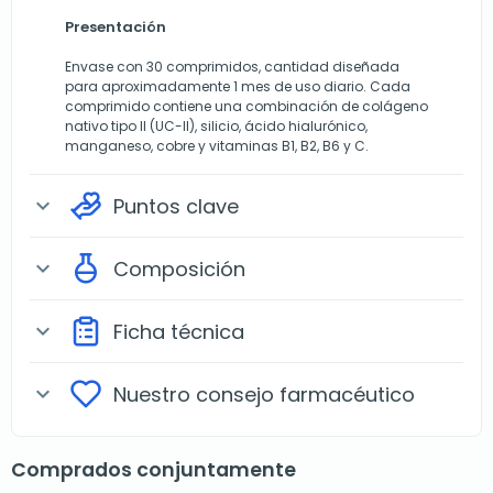
Presentación
Envase con 30 comprimidos, cantidad diseñada
para aproximadamente 1 mes de uso diario. Cada
comprimido contiene una combinación de colágeno
nativo tipo II (UC-II), silicio, ácido hialurónico,
manganeso, cobre y vitaminas B1, B2, B6 y C.
Puntos clave
expand_more
Composición
expand_more
Ficha técnica
expand_more
Nuestro consejo farmacéutico
expand_more
Comprados conjuntamente