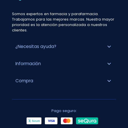
Somos expertos en farmacia y parafarmacia.
Trabajamos para las mejores marcas. Nuestra mayor
prioridad es la atención personalizada a nuestros
clientes.
expand_more
¿Necesitas ayuda?
expand_more
Información
expand_more
Compra
Pago seguro: