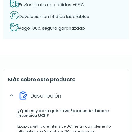
Envíos gratis en pedidos +65€
Devolución en 14 días laborables
Pago 100% seguro garantizado
Más sobre este producto
Descripción
expand_more
¿Qué es y para qué sirve Epaplus Arthicare
Intensive UCII?
Epaplus Arthicare Intensive UCII es un complemento
alimenticio en formato de 30 comprimidos