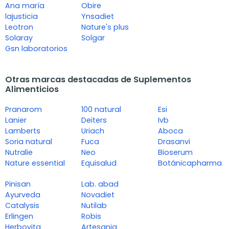
Ana maría
Obire
lajusticia
Ynsadiet
Leotron
Nature's plus
Solaray
Solgar
Gsn laboratorios
Otras marcas destacadas de Suplementos
Alimenticios
Pranarom
100 natural
Esi
Lanier
Deiters
Ivb
Lamberts
Uriach
Aboca
Soria natural
Fuca
Drasanvi
Nutralie
Neo
Bioserum
Nature essential
Equisalud
Botánicapharma
Pinisan
Lab. abad
Ayurveda
Novadiet
Catalysis
Nutilab
Erlingen
Robis
Herbovita
Artesania