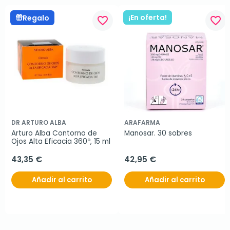
¡En oferta!
Regalo
favorite_border
favorite_border
DR ARTURO ALBA
ARAFARMA
Arturo Alba Contorno de 
Manosar. 30 sobres
Ojos Alta Eficacia 360º, 15 ml
43,35 €
42,95 €
Añadir al carrito
Añadir al carrito