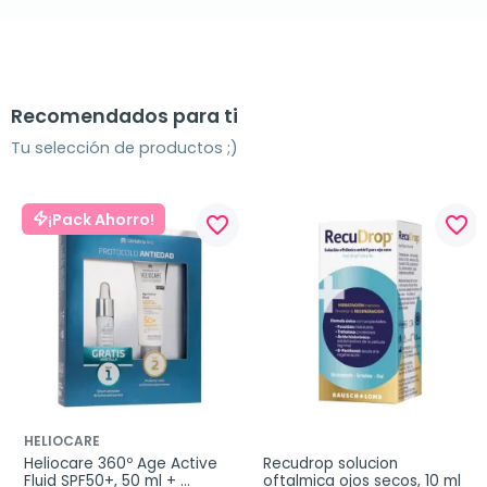
Recomendados para ti
Tu selección de productos ;)
¡Pack Ahorro!
favorite_border
favorite_border
HELIOCARE
Heliocare 360º Age Active 
Recudrop solucion 
Fluid SPF50+, 50 ml + 
oftalmica ojos secos, 10 ml