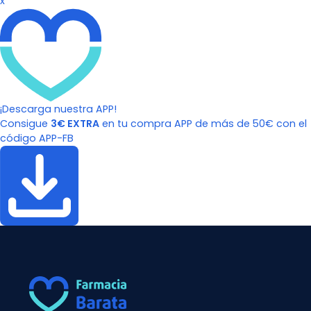
x
¡Descarga nuestra APP!
Consigue
3€ EXTRA
en tu compra APP de más de 50€ con el
código APP-FB