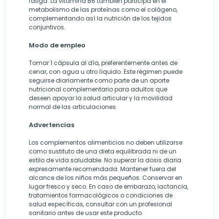
fatiga. La vitamina B6 también participa en el
metabolismo de las proteínas como el colágeno,
complementando así la nutrición de los tejidos
conjuntivos.
Modo de empleo
Tomar 1 cápsula al día, preferentemente antes de
cenar, con agua u otro líquido. Este régimen puede
seguirse diariamente como parte de un aporte
nutricional complementario para adultos que
deseen apoyar la salud articular y la movilidad
normal de las articulaciones.
Advertencias
Los complementos alimenticios no deben utilizarse
como sustituto de una dieta equilibrada ni de un
estilo de vida saludable. No superar la dosis diaria
expresamente recomendada. Mantener fuera del
alcance de los niños más pequeños. Conservar en
lugar fresco y seco. En caso de embarazo, lactancia,
tratamientos farmacológicos o condiciones de
salud específicas, consultar con un profesional
sanitario antes de usar este producto.