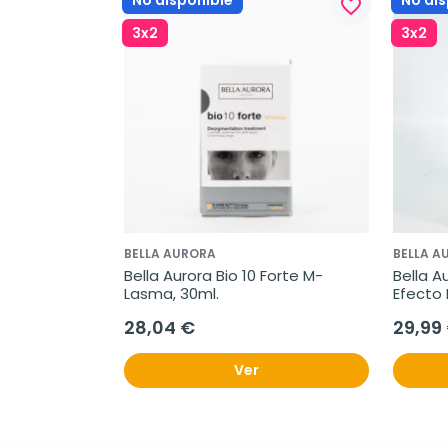
No disponible
No dis
favorite_border
3x2
3x2
BELLA AURORA
BELLA A
Bella Aurora Bio 10 Forte M-
Bella A
Lasma, 30ml.
Efecto 
28,04 €
29,99
Ver