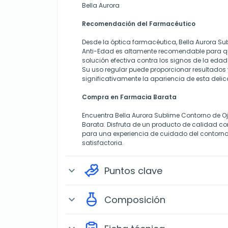
Bella Aurora
Recomendación del Farmacéutico
Desde la óptica farmacéutica, Bella Aurora Su
Anti-Edad es altamente recomendable para 
solución efectiva contra los signos de la edad 
Su uso regular puede proporcionar resultados v
significativamente la apariencia de esta deli
Compra en Farmacia Barata
Encuentra Bella Aurora Sublime Contorno de O
Barata. Disfruta de un producto de calidad c
para una experiencia de cuidado del contorno
satisfactoria.
Puntos clave
expand_more
Composición
expand_more