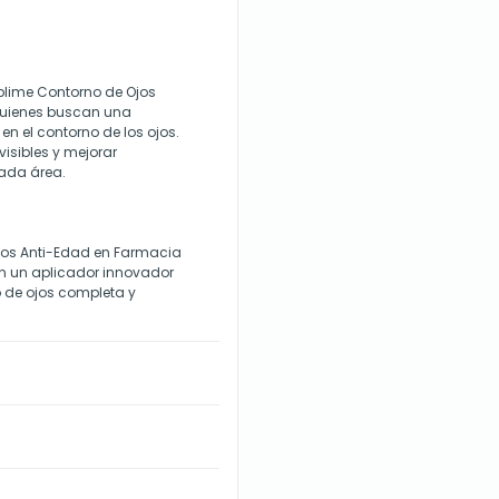
blime Contorno de Ojos
quienes buscan una
en el contorno de los ojos.
isibles y mejorar
cada área.
jos Anti-Edad en Farmacia
on un aplicador innovador
 de ojos completa y