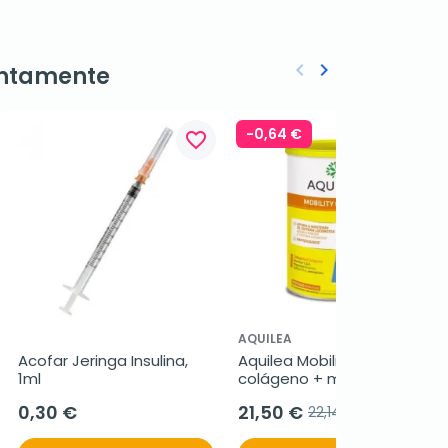
keyboard_arrow_left
keyboard_arrow_right
ntamente
Anterior
Siguiente
-0,64 €
favorite_border
favorite_border
AQUILEA
Acofar Jeringa Insulina, 
Aquilea Mobility Complex 
1ml
colágeno + magnesio, 
375 g
0,30 €
21,50 €
22,14 €