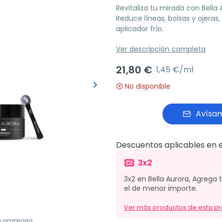
Revitaliza tu mirada con Bella
Reduce líneas, bolsas y ojeras,
aplicador frío.
Ver descripción completa
21,80 €
1,45 €/ml
keyboard_arrow_right
No disponible
Siguiente
Avísam
Descuentos aplicables en e
3x2
3x2 en Bella Aurora, Agrega 
el de menor importe.
Ver más productos de esta p
a ampliarla