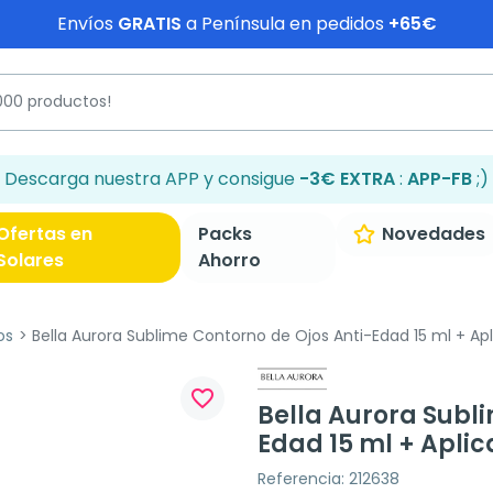
Envíos
GRATIS
a Península en pedidos
+65€
Descarga nuestra APP y consigue
-3€ EXTRA
:
APP-FB
;)
Ofertas en
Packs
Novedades
Solares
Ahorro
os
Bella Aurora Sublime Contorno de Ojos Anti-Edad 15 ml + Ap
favorite_border
Bella Aurora Subl
Edad 15 ml + Apli
Referencia: 212638