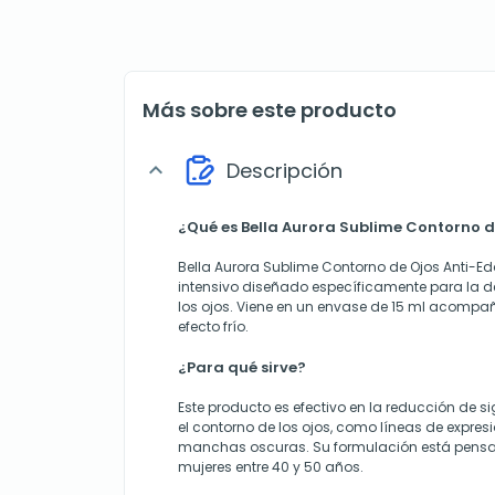
Más sobre este producto
Descripción
expand_more
¿Qué es Bella Aurora Sublime Contorno 
Bella Aurora Sublime Contorno de Ojos Anti-E
intensivo diseñado específicamente para la d
los ojos. Viene en un envase de 15 ml acompa
efecto frío.
¿Para qué sirve?
Este producto es efectivo en la reducción de s
el contorno de los ojos, como líneas de expresi
manchas oscuras. Su formulación está pensada
mujeres entre 40 y 50 años.