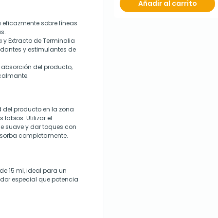
Añadir al carrito
a eficazmente sobre líneas
s.
a y Extracto de Terminalia
idantes y estimulantes de
y absorción del producto,
calmante.
del producto en la zona
labios. Utilizar el
aje suave y dar toques con
bsorba completamente.
de 15 ml, ideal para un
dor especial que potencia