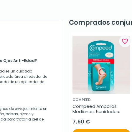
Comprados conju
favorite_border
de Ojos Anti-Edad?
dad es un cuidado
elicada área alrededor de
ñado de un aplicador de
COMPEED
Compeed Ampollas 
ignos de envejecimiento en
Medianas, 5unidades.
ón, bolsas, ojeras y
 para tratar la piel de
7,50 €