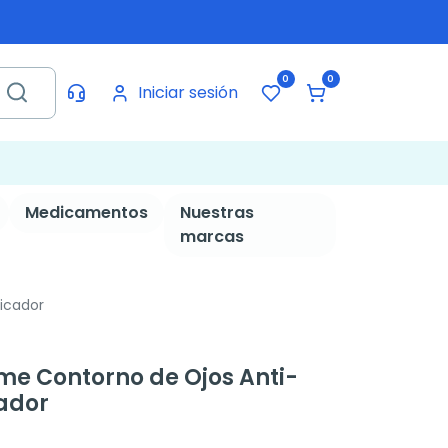
0
0
Iniciar sesión
Medicamentos
Nuestras
marcas
licador
ime Contorno de Ojos Anti-
cador