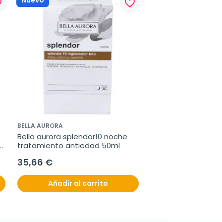
Nuevo
rder
favorite_border
BELLA AURORA
Bella aurora splendor10 noche 
 
tratamiento antiedad 50ml
35,66 €
Añadir al carrito