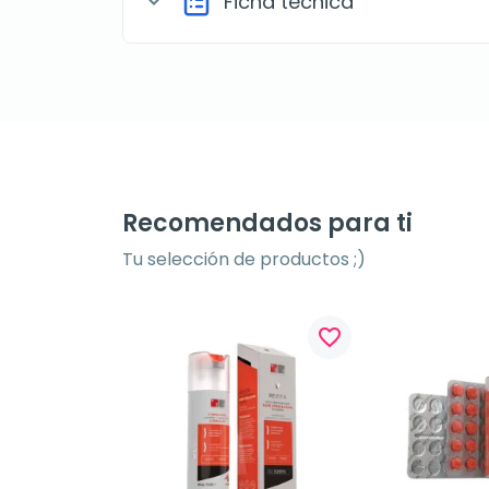
Ficha técnica
expand_more
Recomendados para ti
Tu selección de productos ;)
favorite_border