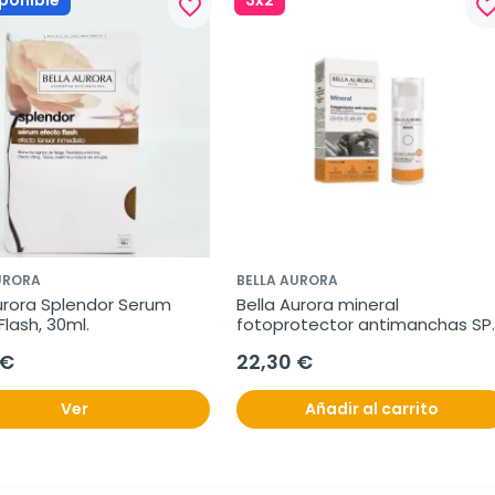
ponible
3x2
favorite_border
favorite_bo
URORA
BELLA AURORA
urora Splendor Serum 
Bella Aurora mineral 
Flash, 30ml.
fotoprotector antimanchas SPF
50, 50 ml
 €
22,30 €
Ver
Añadir al carrito