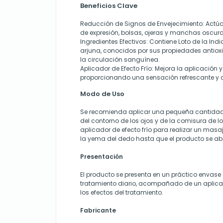
Beneficios Clave
Reducción de Signos de Envejecimiento
: Actú
de expresión, bolsas, ojeras y manchas oscura
Ingredientes Efectivos
: Contiene Loto de la Indi
arjuna, conocidos por sus propiedades antiox
la circulación sanguínea.
Aplicador de Efecto Frío
: Mejora la aplicación 
proporcionando una sensación refrescante y 
Modo de Uso
Se recomienda aplicar una pequeña cantidad 
del contorno de los ojos y de la comisura de los 
aplicador de efecto frío para realizar un mas
la yema del dedo hasta que el producto se a
Presentación
El producto se presenta en un práctico envase 
tratamiento diario, acompañado de un aplica
los efectos del tratamiento.
Fabricante