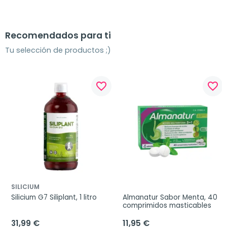
Recomendados para ti
Tu selección de productos ;)
favorite_border
favorite_border
SILICIUM
Silicium G7 Siliplant, 1 litro
Almanatur Sabor Menta, 40 
comprimidos masticables
31,99 €
11,95 €