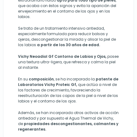
extraordinario fluido
apto para todo tipo de pieles
,
que acaba con éstos signos y evita la aparición del
envejecimiento en el contorno de los ojos y en los
labios.
Se trata de un tratamiento intensivo antiedad,
especialmente formulado para reducir bolsas y
ojeras, descongestionar la mirada y alisar la piel de
los labios
a partir de los 30 años de edad.
Vichy Neoadiol Gf Contorno de Labios y Ojos,
posee
una textura ultra-ligera, que refresca y calma la piel
al instante.
En su
composición
, se ha incorporado la
patente de
Laboratorios Vichy Proteic Gf,
que actúa a nivel de
los factores de crecimiento, favoreciendo la
reestructuración de las capas de la piel a nivel de los
labios y el contorno de los ojos.
Además, se han incorporado otros activos de acción
antiedad y por supuesto el Agua Thermal de Vichy,
de
propiedades descongestionantes, calmantes y
regenerantes.