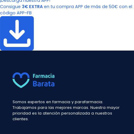
¡Descarga nuestra APP!
Consigue
3€ EXTRA
en tu compra APP de más de 50€ con el
código APP-FB
Somos expertos en farmacia y parafarmacia.
Trabajamos para las mejores marcas. Nuestra mayor
prioridad es la atención personalizada a nuestros
clientes.