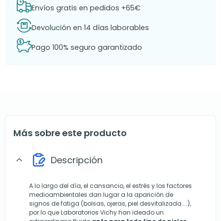
Envíos gratis en pedidos +65€
Devolución en 14 días laborables
Pago 100% seguro garantizado
Más sobre este producto
Descripción
expand_more
A lo largo del día, el cansancio, el estrés y los factores
medioambientales dan lugar a la aparición de
signos de fatiga (bolsas, ojeras, piel desvitalizada....),
por lo que Laboratorios Vichy han ideado un