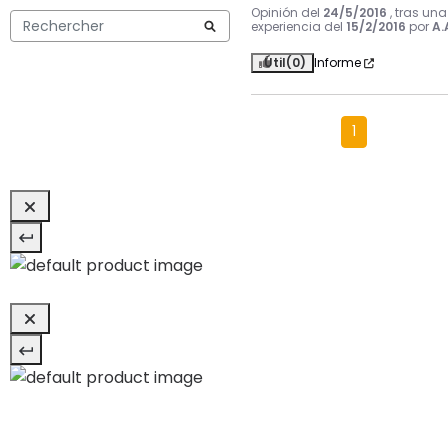
Opinión del
24/5/2016
, tras una
experiencia del
15/2/2016
por
A.
Útil
(0)
Informe
1