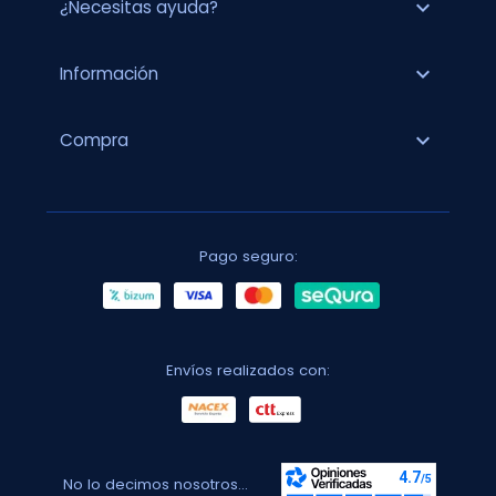
expand_more
¿Necesitas ayuda?
expand_more
Información
expand_more
Compra
Pago seguro:
Envíos realizados con:
No lo decimos nosotros...