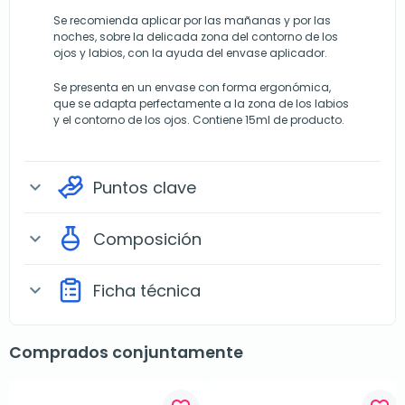
Se recomienda aplicar por las mañanas y por las
noches, sobre la delicada zona del contorno de los
ojos y labios, con la ayuda del envase aplicador.
Se presenta en un envase con forma ergonómica,
que se adapta perfectamente a la zona de los labios
y el contorno de los ojos. Contiene 15ml de producto.
Puntos clave
expand_more
Composición
expand_more
Ficha técnica
expand_more
Comprados conjuntamente