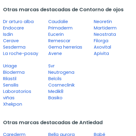
Otras marcas destacadas de Contorno de ojos
Dr arturo alba
Caudalie
Neoretin
Endocare
Primaderm
Martiderm
Isdin
Eucerin
Neostrata
Cerave
Remescar
Filorga
Sesderma
Gema herrerias
Axovital
La roche-posay
Avene
Apivita
Uriage
Svr
Bioderma
Neutrogena
Rilastil
Belcils
Sensilis
Cosmeclinik
Laboratorios
Medik8
viñas
Basiko
Xhekpon
Otras marcas destacadas de Antiedad
Carederm
Bella aurora
Babé