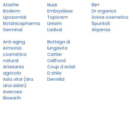
Atache
Nuxe
Be+
Boderm
Embryolisse
Dr organics
Liposomial
Topicrem
Soivre cosmetics
Botánicapharma
Uresim
5punto5
Germinal
Ladival
Alqvimia
Anti aging
Bottega di
Armonia
lungavita
cosmetica
Cattier
natural
Cellfood
Artesania
Coup d eclat
agricola
D shila
Asla vital (dra.
Dermilid
ana aslan)
Averroes
Bioearth