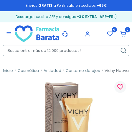
Envíos
GRATIS
a Península en pedidos
+65€
Descarga nuestra APP y consigue
-3€ EXTRA
:
APP-FB
;)
0
0
menu
Inicio
Cosmética
Antiedad
Contorno de ojos
Vichy Neovadio
favorite_border