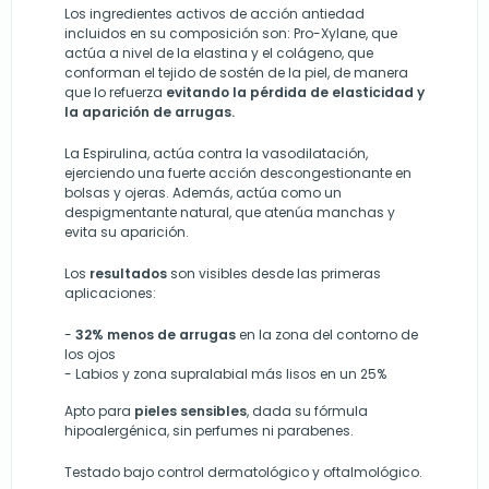
Los ingredientes activos de acción antiedad
incluidos en su composición son: Pro-Xylane, que
actúa a nivel de la elastina y el colágeno, que
conforman el tejido de sostén de la piel, de manera
que lo refuerza
evitando la pérdida de elasticidad y
la aparición de arrugas.
La Espirulina, actúa contra la vasodilatación,
ejerciendo una fuerte acción descongestionante en
bolsas y ojeras. Además, actúa como un
despigmentante natural, que atenúa manchas y
evita su aparición.
Los
resultados
son visibles desde las primeras
aplicaciones:
-
32% menos de arrugas
en la zona del contorno de
los ojos
- Labios y zona supralabial más lisos en un 25%
Apto para
pieles sensibles
, dada su fórmula
hipoalergénica, sin perfumes ni parabenes.
Testado bajo control dermatológico y oftalmológico.