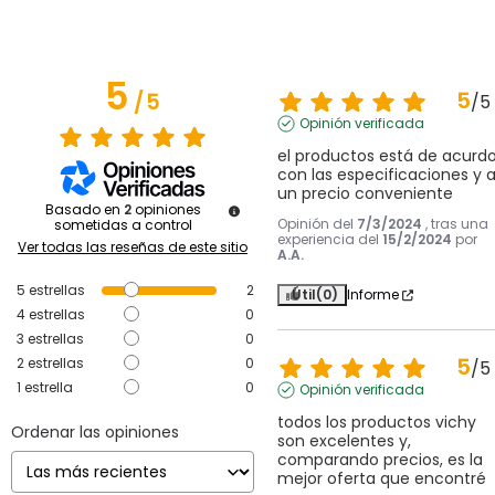
5
5
/
5
/
5
Opinión verificada
el productos está de acurdo
con las especificaciones y a
un precio conveniente
Basado en
2
opiniones
Opinión del
7/3/2024
, tras una
sometidas a control
experiencia del
15/2/2024
por
Ver todas las reseñas de este sitio
A.A.
5
estrellas
2
Útil
(0)
Informe
4
estrellas
0
3
estrellas
0
5
2
estrellas
0
/
5
1
estrella
0
Opinión verificada
todos los productos vichy 
Ordenar las opiniones
son excelentes y, 
comparando precios, es la 
mejor oferta que encontré