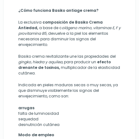
¿Cómo funciona Basiko antiage crema?
La exclusiva
composición de
Basiko Crema
Antiedad,
a base de c
olágeno marino, vitaminas E, F y
provitamina B5,
devuelve a la piel los elementos
necesarios para disminuir los signos del
envejecimiento.
Basiko crema revitalizante
une las propiedades del
gingko, hiedra y aquilea,
para producir un
efecto
drenante de toxinas,
multiplicador de la elasticidad
cutánea.
Indicada en pieles maduras secas o muy secas, ya
que disminuye visiblemente los signos del
envejecimiento, como son:
arrugas
falta de luminosidad
sequedad
desnutrición cutánea
Modo de empleo