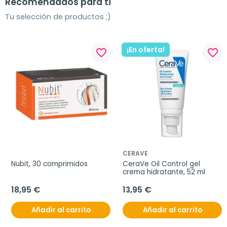
Recomendados para ti
Tu selección de productos ;)
¡En oferta!
favorite_border
favorite_border
CERAVE
Nubit, 30 comprimidos
CeraVe Oil Control gel 
crema hidratante, 52 ml
18,95 €
13,95 €
Añadir al carrito
Añadir al carrito