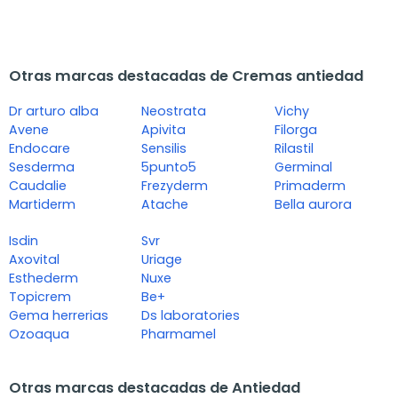
Otras marcas destacadas de Cremas antiedad
Dr arturo alba
Neostrata
Vichy
Avene
Apivita
Filorga
Endocare
Sensilis
Rilastil
Sesderma
5punto5
Germinal
Caudalie
Frezyderm
Primaderm
Martiderm
Atache
Bella aurora
Isdin
Svr
Axovital
Uriage
Esthederm
Nuxe
Topicrem
Be+
Gema herrerias
Ds laboratories
Ozoaqua
Pharmamel
Otras marcas destacadas de Antiedad