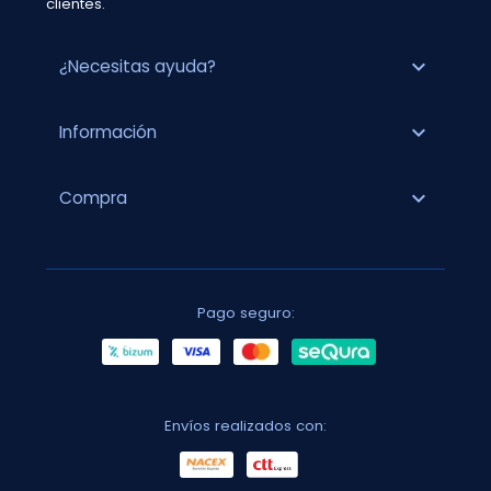
clientes.
expand_more
¿Necesitas ayuda?
expand_more
Información
expand_more
Compra
Pago seguro:
Envíos realizados con: