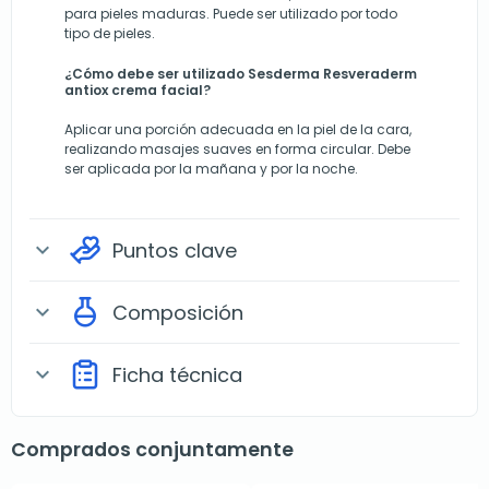
para pieles maduras. Puede ser utilizado por todo
tipo de pieles.
¿Cómo debe ser utilizado Sesderma Resveraderm
antiox crema facial?
Aplicar una porción adecuada en la piel de la cara,
realizando masajes suaves en forma circular. Debe
ser aplicada por la mañana y por la noche.
Puntos clave
expand_more
Composición
expand_more
Ficha técnica
expand_more
Comprados conjuntamente