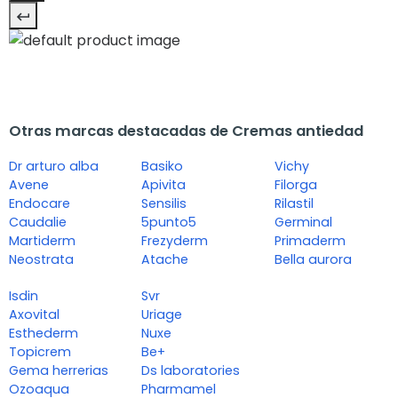
Otras marcas destacadas de Cremas antiedad
Dr arturo alba
Basiko
Vichy
Avene
Apivita
Filorga
Endocare
Sensilis
Rilastil
Caudalie
5punto5
Germinal
Martiderm
Frezyderm
Primaderm
Neostrata
Atache
Bella aurora
Isdin
Svr
Axovital
Uriage
Esthederm
Nuxe
Topicrem
Be+
Gema herrerias
Ds laboratories
Ozoaqua
Pharmamel