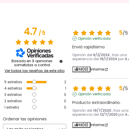
4.7
5
/
5
/
5
Opinión verificada
Envió rapidísimo
Opinión del
6/2/2024
, tras una
experiencia del
18/1/2024
por
A.
Basado en
3
opiniones
sometidas a control
Útil
(0)
Informe
Ver todas las reseñas de este sitio
5
estrellas
2
5
/
5
4
estrellas
1
Opinión verificada
3
estrellas
0
2
estrellas
0
Producto extraordinario.
1
estrella
0
Opinión del
19/7/2020
, tras una
experiencia del
12/7/2020
por
A.
Ordenar las opiniones
Útil
(0)
Informe