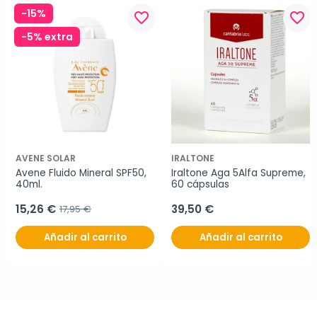
-15%
favorite_border
favorite_border
-5% extra
AVENE SOLAR
IRALTONE
Avene Fluido Mineral SPF50, 
Iraltone Aga 5Alfa Supreme, 
40ml.
60 cápsulas
15,26 €
39,50 €
17,95 €
Añadir al carrito
Añadir al carrito