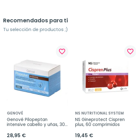
Recomendados para ti
Tu selección de productos ;)
favorite_border
favorite_border
GENOVÉ
NS NUTRITIONAL SYSTEM
Genové Pilopeptan 
NS Gineprotect Cispren 
intensive cabello y uñas, 30 
plus, 60 comprimidos
sobres
28,95 €
19,45 €