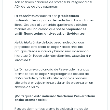
son enzimas capaces de proteger la integridad del
ADN de las células cutáneas.
La
coenzima Q10
cuenta con
propiedades
antioxidante
s capaces de neutralizan los radicales
libres. Gracias al contenido que tiene de células
madres es una crema que posee
propiedades
antiinflamatorias, anti-edad, antioxidantes.
Ácido hialurónico
de bajo peso molecular con
propiedad anti edad es capaz de rellenar las
arrugas desde el interior y brinda una adecuada
hidratación.Posee además vitamina
,
vitamina A y
vitamina E.
La fórmula revolucionaria de Resveraderm antiox
crema facial es capaz de proteger las células del
daño oxidativo, todo ello retrasando de manera
eficiente el envejecimiento celular. Se presenta en un
envase de 50 ml.
¿Para quién está indicado Sesderma Resveraderm
antiox crema facial?
Resveraderm antiox crema facial, está indicado