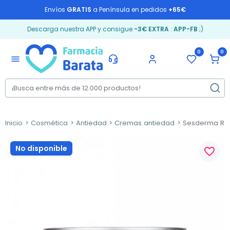
Envíos
GRATIS
a Península en pedidos
+65€
Descarga nuestra APP y consigue
-3€ EXTRA
:
APP-FB
;)
0
0
menu
Inicio
Cosmética
Antiedad
Cremas antiedad
Sesderma Res
No disponible
favorite_border