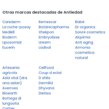
Otras marcas destacadas de Antiedad
Carederm
Remescar
Babé
La roche-posay
Botánicapharma
Dr organics
Medik8
Xhekpon
Soivre cosmetics
Boderm
Embryolisse
Alqvimia
Liposomial
Uresim
Anti aging
Eucerin
Ladival
Armonia
cosmetica
natural
Artesania
Cellfood
agricola
Coup d eclat
Asla vital (dra.
D shila
ana aslan)
Dermilid
Averroes
Dhyvana
Bioearth
Dietisa
Bottega di
lungavita
Cattier