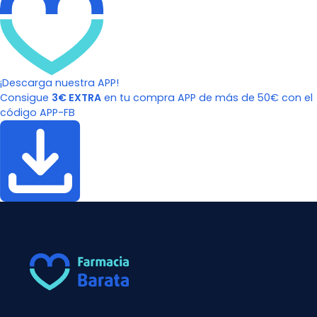
¡Descarga nuestra APP!
Consigue
3€ EXTRA
en tu compra APP de más de 50€ con el
código APP-FB