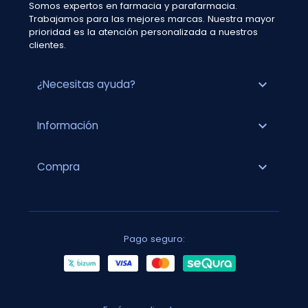
Somos expertos en farmacia y parafarmacia.
Trabajamos para las mejores marcas. Nuestra mayor
prioridad es la atención personalizada a nuestros
clientes.
expand_more
¿Necesitas ayuda?
expand_more
Información
expand_more
Compra
Pago seguro: