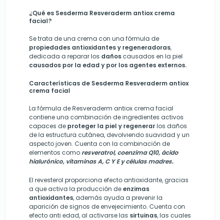
¿Qué es Sesderma Resveraderm antiox crema
facial?
Se trata de una crema con una fórmula de
propiedades antioxidantes y regeneradoras
,
dedicada a reparar los
daños
causados en la piel
causados por la edad y por los agentes externos.
Características de Sesderma Resveraderm antiox
crema facial
La fórmula de Resveraderm antiox crema facial
contiene una combinación de ingredientes activos
capaces de
proteger la piel y regenerar
los daños
de la estructura cutánea, devolviendo suavidad y un
aspecto joven. Cuenta con la combinación de
elementos como
resveratrol, coenzima Q10, ácido
hialurónico, vitaminas A, C Y E y células madres.
El revesterol proporciona efecto antioxidante, gracias
a que activa la producción de
enzimas
antioxidantes
, además ayuda a prevenir la
aparición de signos de envejecimiento. Cuenta con
efecto anti edad, al activarse las
sirtuinas
, las cuales