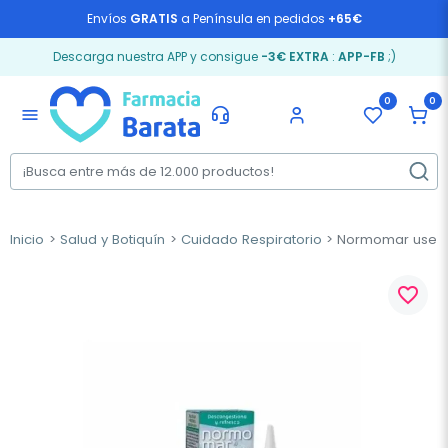
Envíos
GRATIS
a Península en pedidos
+65€
Descarga nuestra APP y consigue
-3€ EXTRA
:
APP-FB
;)
0
0
menu
Inicio
Salud y Botiquín
Cuidado Respiratorio
Normomar use & 
favorite_border