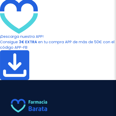
¡Descarga nuestra APP!
Consigue
3€ EXTRA
en tu compra APP de más de 50€ con el
código APP-FB