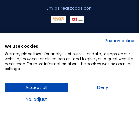
Envíos realizados con:
No lo decimos nosotros...
Privacy policy
We use cookies
¡Tu opinión es importante!
We may place these for analysis of our visitor data, to improve our
website, show personalised content and to give you a great website
experience. For more information about the cookies we use open the
settings.
Copyright © 2010-2026 Farmacia Barata S.L. Todos los
derechos reservados.
Accept all
Deny
No, adjust
Total:
4,65 €
−
+
Añadir al carrito