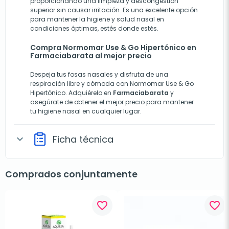
proporcionando una limpieza y descongestión
superior sin causar irritación. Es una excelente opción
para mantener la higiene y salud nasal en
condiciones óptimas, estés donde estés.
Compra Normomar Use & Go Hipertónico en
Farmaciabarata al mejor precio
Despeja tus fosas nasales y disfruta de una
respiración libre y cómoda con Normomar Use & Go
Hipertónico. Adquiérelo en
Farmaciabarata
y
asegúrate de obtener el mejor precio para mantener
tu higiene nasal en cualquier lugar.
Ficha técnica
expand_more
Comprados conjuntamente
favorite_border
favorite_border