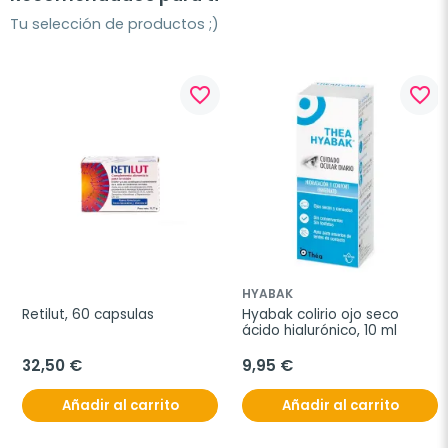
Tu selección de productos ;)
favorite_border
favorite_border
HYABAK
Retilut, 60 capsulas
Hyabak colirio ojo seco 
ácido hialurónico, 10 ml
32,50 €
9,95 €
Añadir al carrito
Añadir al carrito