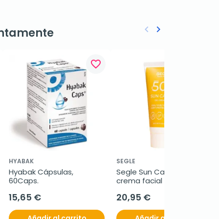
keyboard_arrow_left
keyboard_arrow_right
ntamente
Anterior
Siguiente
favorite_border
favorite_border
HYABAK
SEGLE
Hyabak Cápsulas, 
Segle Sun Care solar gel-
60Caps.
crema facial SPF50+, 50 
ml
15,65 €
20,95 €
Añadir al carrito
Añadir al carrito