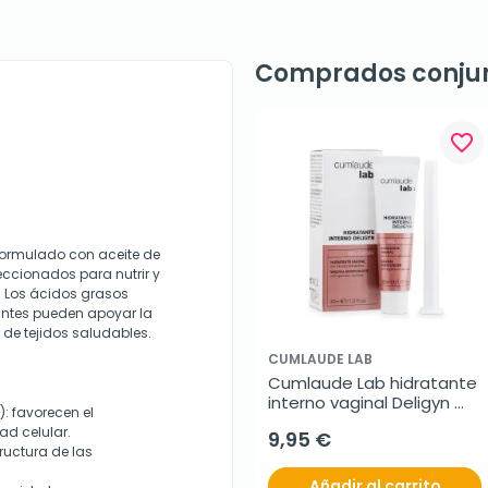
Comprados conju
favorite_border
 formulado con aceite de
eccionados para nutrir y
s. Los ácidos grasos
antes pueden apoyar la
 de tejidos saludables.
CUMLAUDE LAB
Cumlaude Lab hidratante 
interno vaginal Deligyn 
: favorecen el
gel crema, 30 ml
ad celular.
9,95 €
ructura de las
Añadir al carrito