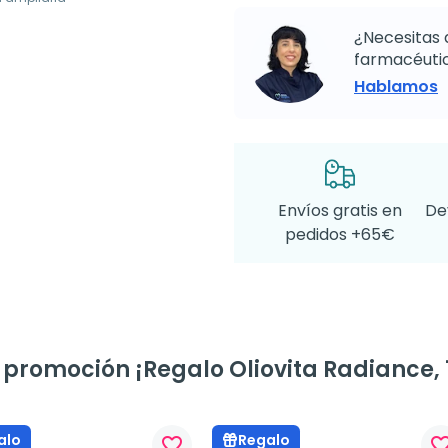
¿Necesitas 
farmacéutic
Hablamos
Envíos gratis en
De
pedidos +65€
 promoción ¡Regalo Oliovita Radiance, 
alo
Regalo
favorite_border
favorite_bo