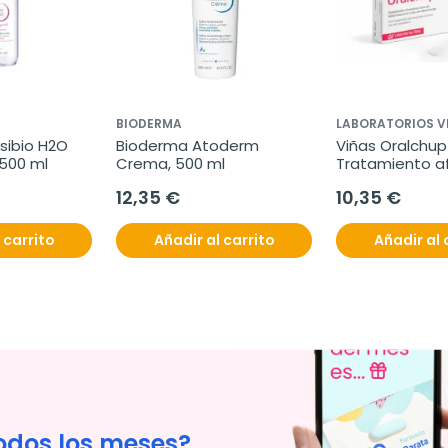
BIODERMA
LABORATORIOS V
ibio H2O 
Bioderma Atoderm 
Viñas Oralchup 
 500 ml
Crema, 500 ml
Tratamiento af
bucales, 12 Uds
12,35 €
10,35 €
 carrito
Añadir al carrito
Añadir al 
odos los meses?