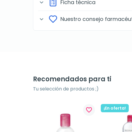
Ficha técnica
expand_more
Nuestro consejo farmacéu
expand_more
Recomendados para ti
Tu selección de productos ;)
¡En oferta!
favorite_border