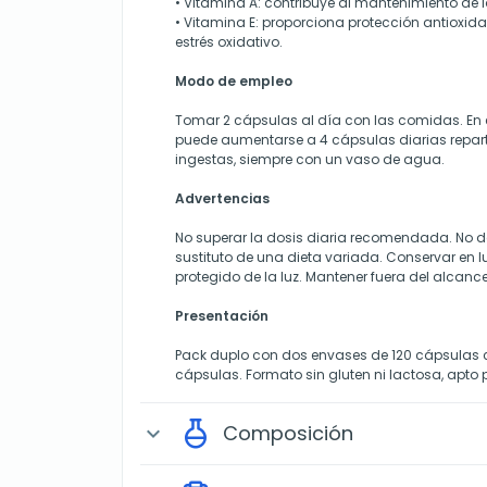
• Vitamina A: contribuye al mantenimiento de l
• Vitamina E: proporciona protección antioxidan
estrés oxidativo.
Modo de empleo
Tomar 2 cápsulas al día con las comidas. En e
puede aumentarse a 4 cápsulas diarias repart
ingestas, siempre con un vaso de agua.
Advertencias
No superar la dosis diaria recomendada. No d
sustituto de una dieta variada. Conservar en l
protegido de la luz. Mantener fuera del alcance
Presentación
Pack duplo con dos envases de 120 cápsulas c
cápsulas. Formato sin gluten ni lactosa, apto
Composición
expand_more