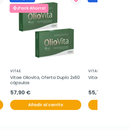
¡Pack Ahorro!
VITAE
VITAE
Vitae Oliovita, Oferta Duplo 2x60 
Vitae Oliovita, 150
cápsulas
57,90 €
55,76 €
Añadir al carrito
Añadir al c