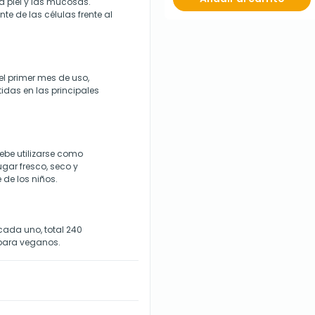
a piel y las mucosas.
te de las células frente al
l primer mes de uso,
idas en las principales
ebe utilizarse como
ugar fresco, seco y
 de los niños.
ada uno, total 240
 para veganos.