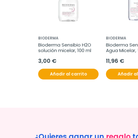
BIODERMA
BIODERMA
Bioderma Sensibio H2O 
Bioderma Sens
solución micelar, 100 ml
Agua Micelar,
3,00 €
11,96 €
Añadir al carrito
Añadir al
¿Quieres ganar un
regalo
t