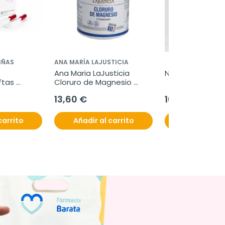
IÑAS
ANA MARÍA LAJUSTICIA
Ana Maria LaJusticia 
Nutira Forte 30
tas 
Cloruro de Magnesio 
Cristalizado 400gr
13,60 €
10,95 €
carrito
Añadir al carrito
Añadir al c