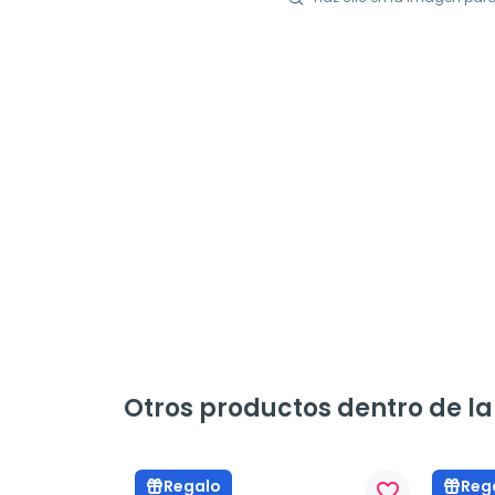
Otros productos dentro de la
Regalo
Reg
favorite_border