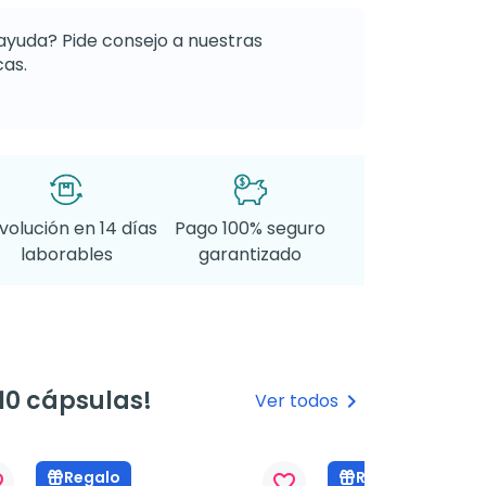
ayuda? Pide consejo a nuestras
as.
volución en 14 días
Pago 100% seguro
laborables
garantizado
10 cápsulas!
Ver todos
keyboard_arrow_right
Regalo
Regalo
rder
favorite_border