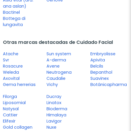
Asla vital (dra.
Genové
ana aslan)
Bactinel
Bottega di
lungavita
Otras marcas destacadas de Cuidado Facial
Atache
Sun system
Embryolisse
Svr
A-derma
Apivita
Rosacure
Avene
Belcils
Weleda
Neutrogena
Bepanthol
Axovital
Caudalie
Suavinex
Gema herrerias
Vichy
Botánicapharma
Filorga
Ducray
Liposomial
Linatox
Natysal
Bioderma
Cattier
Himalaya
Elifexir
Lavigor
Gold collagen
Nuxe