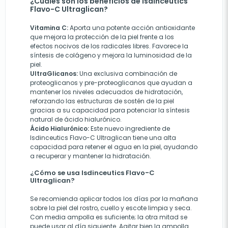
¿Cuáles son los beneficios de Isdinceutics
Flavo-C Ultraglican?
Vitamina C:
Aporta una potente acción antioxidante
que mejora la protección de la piel frente a los
efectos nocivos de los radicales libres. Favorece la
síntesis de colágeno y mejora la luminosidad de la
piel.
UltraGlicanos:
Una exclusiva combinación de
proteoglicanos y pre-proteoglicanos que ayudan a
mantener los niveles adecuados de hidratación,
reforzando las estructuras de sostén de la piel
gracias a su capacidad para potenciar la síntesis
natural de ácido hialurónico.
Ácido Hialurónico:
Este nuevo ingrediente de
Isdinceutics Flavo-C Ultraglican tiene una alta
capacidad para retener el agua en la piel, ayudando
a recuperar y mantener la hidratación.
¿Cómo se usa Isdinceutics Flavo-C
Ultraglican?
Se recomienda aplicar todos los días por la mañana
sobre la piel del rostro, cuello y escote limpia y seca.
Con media ampolla es suficiente; la otra mitad se
puede usar al día siguiente. Agitar bien la ampolla