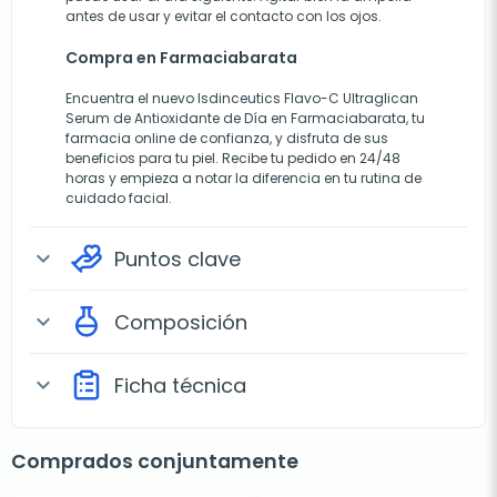
antes de usar y evitar el contacto con los ojos.
Compra en Farmaciabarata
Encuentra el nuevo Isdinceutics Flavo-C Ultraglican
Serum de Antioxidante de Día en Farmaciabarata, tu
farmacia online de confianza, y disfruta de sus
beneficios para tu piel. Recibe tu pedido en 24/48
horas y empieza a notar la diferencia en tu rutina de
cuidado facial.
Puntos clave
expand_more
Composición
expand_more
Ficha técnica
expand_more
Comprados conjuntamente