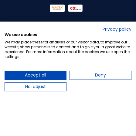
No lo decimos nosotros...
Privacy policy
We use cookies
¡Tu opinión es importante!
We may place these for analysis of our visitor data, to improve our
website, show personalised content and to give you a great website
experience. For more information about the cookies we use open the
settings.
Copyright © 2010-2026 Farmacia Barata S.L. Todos los
derechos reservados.
Accept all
Deny
No, adjust
Total:
22,45 €
−
+
Añadir al carrito