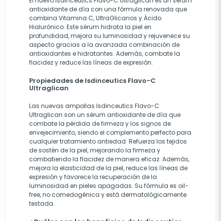
El nuevo Isdinceutics Flavo-C Ultraglican es un sérum
antioxidante de día con una fórmula renovada que
combina Vitamina C, UltraGlicanos y Ácido
Hialurónico. Este sérum hidrata la piel en
profundidad, mejora su luminosidad y rejuvenece su
aspecto gracias a la avanzada combinación de
antioxidantes e hidratantes. Además, combate la
flacidez y reduce las líneas de expresión.
Propiedades de Isdinceutics Flavo-C
Ultraglican
Las nuevas ampollas Isdinceutics Flavo-C
Ultraglican son un sérum antioxidante de día que
combate la pérdida de firmeza y los signos de
envejecimiento, siendo el complemento perfecto para
cualquier tratamiento antiedad. Refuerza los tejidos
de sostén de la piel, mejorando la firmeza y
combatiendo la flacidez de manera eficaz. Además,
mejora la elasticidad de la piel, reduce las líneas de
expresión y favorece la recuperación de la
luminosidad en pieles apagadas. Su fórmula es oil-
free, no comedogénica y está dermatológicamente
testada.