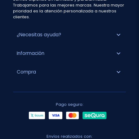
Trabajamos para las mejores marcas. Nuestra mayor
prioridad es la atención personalizada a nuestros
clientes.
expand_more
¿Necesitas ayuda?
expand_more
Información
expand_more
Compra
Pago seguro:
Envíos realizados con: