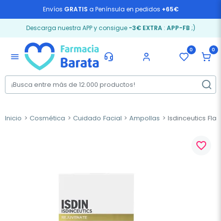
Envíos
GRATIS
a Península en pedidos
+65€
Descarga nuestra APP y consigue
-3€ EXTRA
:
APP-FB
;)
0
0
menu
Inicio
Cosmética
Cuidado Facial
Ampollas
Isdinceutics Flav
favorite_border