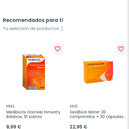
Recomendados para ti
Tu selección de productos ;)
favorite_border
favorite_border
HEEL
SEID
Medibiotix Gasteel Inmunity 
Seidibion Mater 30 
Balance, 10 sobres
comprimidos + 30 cápsulas 
blandas
8,99 €
22,95 €