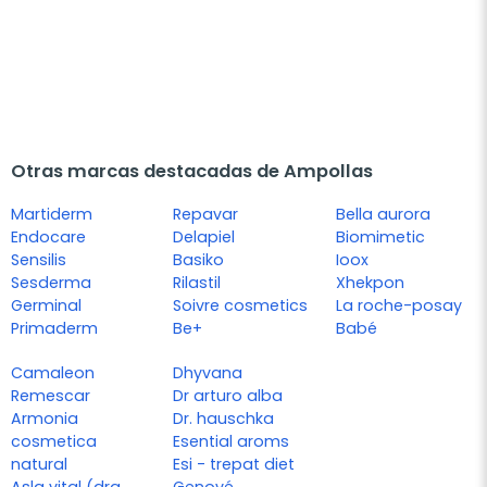
Otras marcas destacadas de Ampollas
Martiderm
Repavar
Bella aurora
Endocare
Delapiel
Biomimetic
Sensilis
Basiko
Ioox
Sesderma
Rilastil
Xhekpon
Germinal
Soivre cosmetics
La roche-posay
Primaderm
Be+
Babé
Camaleon
Dhyvana
Remescar
Dr arturo alba
Armonia
Dr. hauschka
cosmetica
Esential aroms
natural
Esi - trepat diet