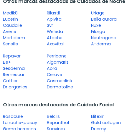
Otras marcas destacadas de Cuidados de Noche
Medik8
Rilastil
Uriage
Eucerin
Apivita
Bella aurora
Caudalie
Svr
Nuxe
Avene
Weleda
Filorga
Martiderm
Atache
Neutrogena
Sensilis
Axovital
A-derma
Repavar
Perricone
Be+
Algamaris
Sesderma
Aora
Remescar
Cerave
Cattier
Cosmeclinik
Dr organics
Dermatoline
Otras marcas destacadas de Cuidado Facial
Rosacure
Belcils
Elifexir
La roche-posay
Bepanthol
Gold collagen
Gema herrerias
Suavinex
Ducray