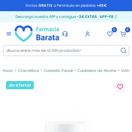
Envíos
GRATIS
a Península en pedidos
+65€
Descarga nuestra APP y consigue
-3€ EXTRA
:
APP-FB
;)
0
0
menu
Inicio
Cosmética
Cuidado Facial
Cuidados de Noche
Vichy
¡En oferta!
favorite_border