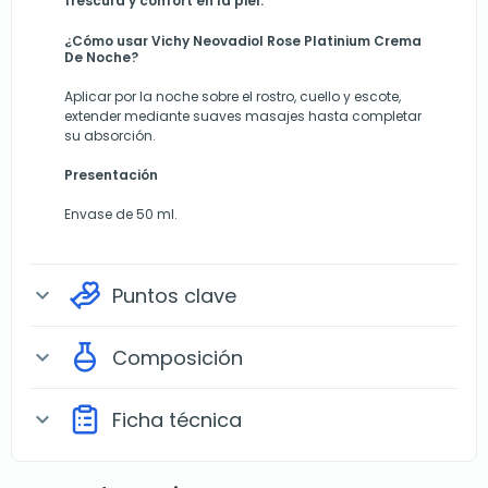
frescura y confort en la piel.
¿Cómo usar Vichy Neovadiol Rose Platinium Crema
De Noche?
Aplicar por la noche sobre el rostro, cuello y escote,
extender mediante suaves masajes hasta completar
su absorción.
Presentación
Envase de 50 ml.
Puntos clave
expand_more
Composición
expand_more
Ficha técnica
expand_more