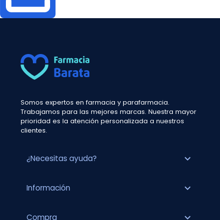
Somos expertos en farmacia y parafarmacia.
Trabajamos para las mejores marcas. Nuestra mayor
prioridad es la atención personalizada a nuestros
clientes.
expand_more
¿Necesitas ayuda?
expand_more
Información
expand_more
Compra