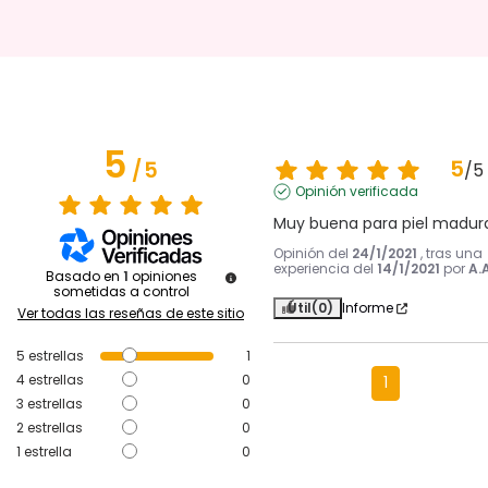
5
5
/
5
/
5
Opinión verificada
Muy buena para piel madur
Opinión del
24/1/2021
, tras una
experiencia del
14/1/2021
por
A.A
Basado en
1
opiniones
sometidas a control
Útil
(0)
Informe
Ver todas las reseñas de este sitio
5
estrellas
1
4
estrellas
0
1
3
estrellas
0
2
estrellas
0
1
estrella
0