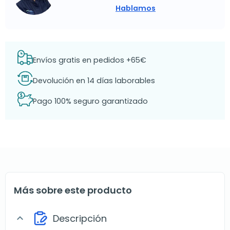
Hablamos
Envíos gratis en pedidos +65€
Devolución en 14 días laborables
Pago 100% seguro garantizado
Más sobre este producto
Descripción
expand_more