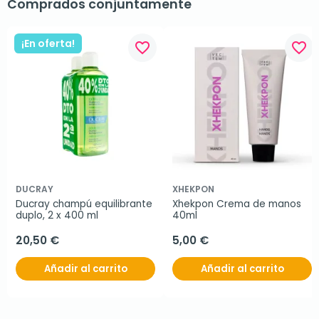
Comprados conjuntamente
¡En oferta!
favorite_border
favorite_border
DUCRAY
XHEKPON
Ducray champú equilibrante 
Xhekpon Crema de manos 
duplo, 2 x 400 ml
40ml
20,50 €
5,00 €
Añadir al carrito
Añadir al carrito