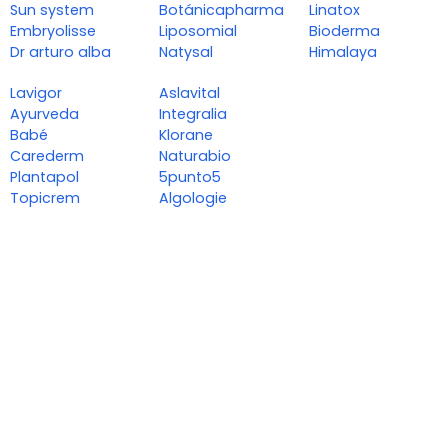
Sun system
Botánicapharma
Linatox
Embryolisse
Liposomial
Bioderma
Dr arturo alba
Natysal
Himalaya
Lavigor
Aslavital
Ayurveda
Integralia
Babé
Klorane
Carederm
Naturabio
Plantapol
5punto5
Topicrem
Algologie