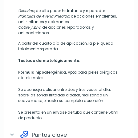
Glicerina
, de alto poder hidratante y reparador.
Plántulas de Avena Rhealba
, de acciones emolientes,
anti-irritantes y calmantes.
Cobre y Zinc,
de acciones reparadoras y
antibacterianas.
A partir del cuarto día de aplicación, la piel queda
totalmente reparada
Testado dermatológicamente.
Fórmula hipoalergénica.
Apta para pieles alérgicas
e intolerantes.
Se aconseja aplicar entre dos y tres veces al día,
sobre las zonas irritadas a tratar, realizando un
suave masaje hasta su completa absorción.
Se presenta en un envase de tubo que contiene 50ml
de producto.
Puntos clave
expand_more