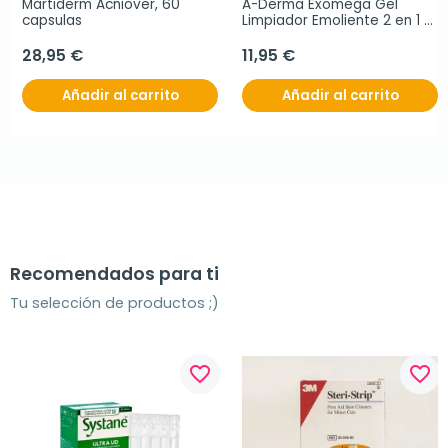
Martiderm Acniover, 60 
A-Derma Exomega Gel 
capsulas
Limpiador Emoliente 2 en 1 
cuerpo y cabello, 500 ml
28,95 €
11,95 €
Añadir al carrito
Añadir al carrito
Recomendados para ti
Tu selección de productos ;)
favorite_border
favorite_border