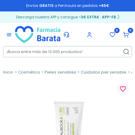
Envíos
GRATIS
a Península en pedidos
+65€
Descarga nuestra APP y consigue
-3€ EXTRA
:
APP-FB
;)
0
0
menu
Inicio
Cosmética
Pieles sensibles
Cuidados piel sensible
A-
favorite_border