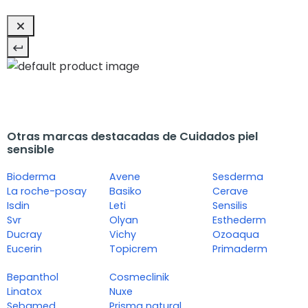
Otras marcas destacadas de Cuidados piel
sensible
Bioderma
Avene
Sesderma
La roche-posay
Basiko
Cerave
Isdin
Leti
Sensilis
Svr
Olyan
Esthederm
Ducray
Vichy
Ozoaqua
Eucerin
Topicrem
Primaderm
Bepanthol
Cosmeclinik
Linatox
Nuxe
Sebamed
Prisma natural