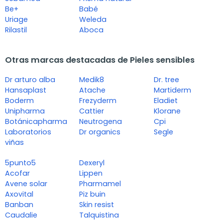
Be+
Babé
Uriage
Weleda
Rilastil
Aboca
Otras marcas destacadas de Pieles sensibles
Dr arturo alba
Medik8
Dr. tree
Hansaplast
Atache
Martiderm
Boderm
Frezyderm
Eladiet
Unipharma
Cattier
Klorane
Botánicapharma
Neutrogena
Cpi
Laboratorios
Dr organics
Segle
viñas
5punto5
Dexeryl
Acofar
Lippen
Avene solar
Pharmamel
Axovital
Piz buin
Banban
Skin resist
Caudalie
Talquistina