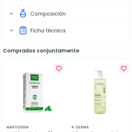
Composición
expand_more
Ficha técnica
expand_more
Comprados conjuntamente
favorite_border
favorite_border
MARTIDERM
A-DERMA