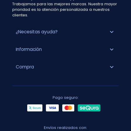
Trabajamos para las mejores marcas. Nuestra mayor
prioridad es la atención personalizada a nuestros
clientes.
expand_more
¿Necesitas ayuda?
expand_more
Información
expand_more
Compra
Pago seguro:
Envíos realizados con: