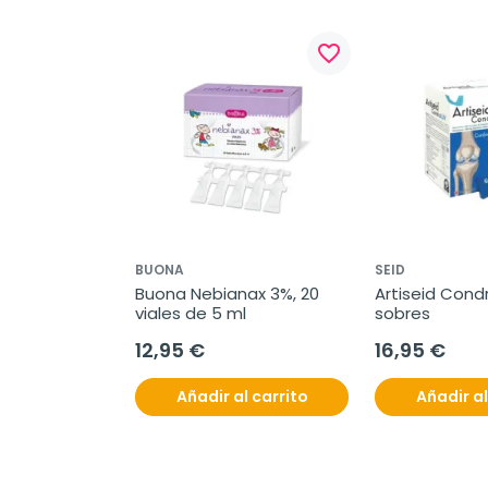
favorite_border
BUONA
SEID
Buona Nebianax 3%, 20 
Artiseid Condra
viales de 5 ml
sobres
12,95 €
16,95 €
Añadir al carrito
Añadir al