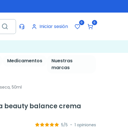
0
0
Iniciar sesión
Medicamentos
Nuestras
marcas
 seca, 50ml
ea beauty balance crema
5
/
5
-
1
opiniones