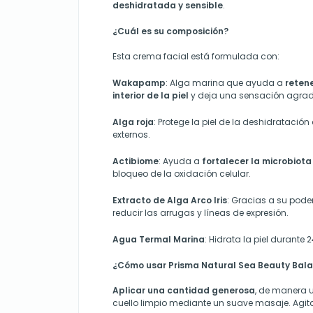
deshidratada y sensible
.
¿Cuál es su composición?
Esta crema facial está formulada con:
Wakapamp
: Alga marina que ayuda a
retene
interior de la piel
y deja
una sensación agrada
Alga roja
: Protege la piel de la deshidrataci
externos.
Actibiome
: Ayuda a
fortalecer la microbiot
bloqueo de la oxidación celular.
Extracto de Alga Arco Iris
: Gracias a su pode
reducir las arrugas y líneas de expresión.
Agua Termal Marina
: Hidrata la piel durante 
¿Cómo usar Prisma Natural Sea Beauty Bal
Aplicar una cantidad generosa
, de manera u
cuello limpio mediante un suave masaje. Agita