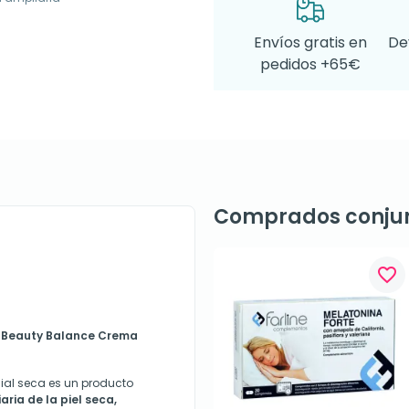
Envíos gratis en
De
pedidos +65€
Comprados conju
favorite_border
ea Beauty Balance Crema
ial seca es un producto
aria de la piel seca,