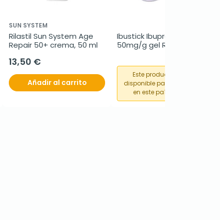
SUN SYSTEM
Rilastil Sun System Age 
Ibustick Ibuprofeno 
Repair 50+ crema, 50 ml
50mg/g gel Roll-On, 30 gr
13,50 €
Este producto no está
Añadir al carrito
disponible para su compra
en este país o región.