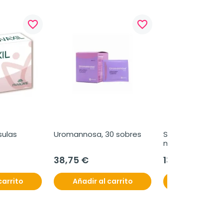
favorite_border
favorite_border
sulas
Uromannosa, 30 sobres
Souvenaid vainill
ml
38,75 €
13,50 €
carrito
Añadir al carrito
Añadir al c