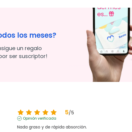
odos los meses?
nsigue un regalo
or ser suscriptor!
5
/
5
Opinión verificada
Nada graso y de rápida absorción.