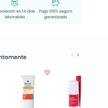
volución en 14 días
Pago 100% seguro
laborables
garantizado
keyboard_arrow_left
keyboard_arrow_right
ntamente
Anterior
Siguiente
favorite_border
favorite_border