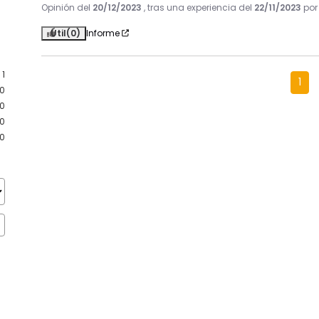
Opinión del
20/12/2023
, tras una experiencia del
22/11/2023
po
Útil
(0)
Informe
1
1
0
0
0
0