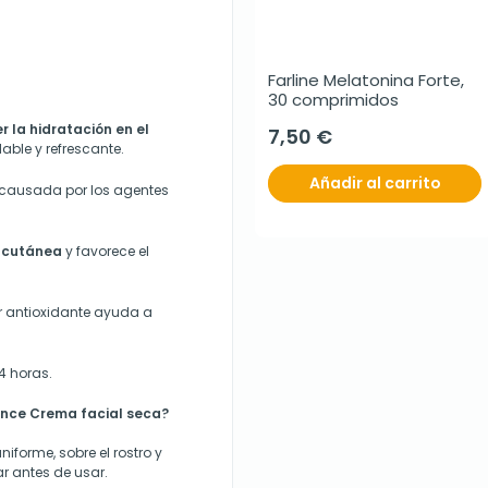
Farline Melatonina Forte, 
30 comprimidos
r la hidratación en el
7,50 €
ble y refrescante.
Añadir al carrito
ón causada por los agentes
a cutánea
y favorece el
r antioxidante ayuda a
24 horas.
ance Crema facial seca?
niforme, sobre el rostro y
r antes de usar.