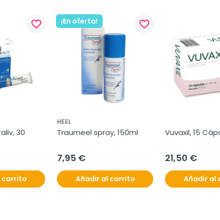
¡En oferta!
favorite_border
favorite_border
HEEL
liv, 30 
Traumeel spray, 150ml
Vuvaxil, 15 Cáp
7,95 €
21,50 €
 carrito
Añadir al carrito
Añadir al 