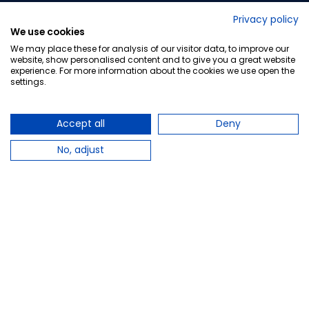
No lo decimos nosotros...
Privacy policy
We use cookies
¡Tu opinión es importante!
We may place these for analysis of our visitor data, to improve our
website, show personalised content and to give you a great website
experience. For more information about the cookies we use open the
settings.
Copyright © 2010-2026 Farmacia Barata S.L. Todos los
derechos reservados.
Accept all
Deny
No, adjust
Total:
13,50 €
Avísame cuando esté disponible