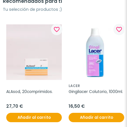
Recomendados para ti
Tu selección de productos ;)
favorite_border
favorite_border
LACER
ALAsod, 20comprimidos.
Gingilacer Colutorio, 1000ml.
27,70 €
16,50 €
Añadir al carrito
Añadir al carrito