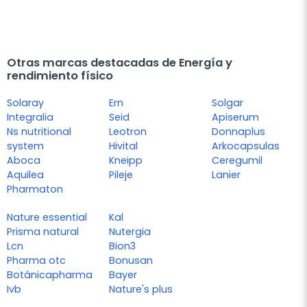
Otras marcas destacadas de Energía y
rendimiento físico
Solaray
Ern
Solgar
Integralia
Seid
Apiserum
Ns nutritional
Leotron
Donnaplus
system
Hivital
Arkocapsulas
Aboca
Kneipp
Ceregumil
Aquilea
Pileje
Lanier
Pharmaton
Nature essential
Kal
Prisma natural
Nutergia
Lcn
Bion3
Pharma otc
Bonusan
Botánicapharma
Bayer
Ivb
Nature's plus