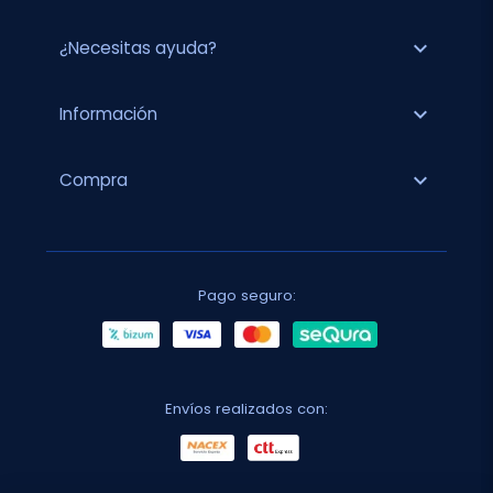
expand_more
¿Necesitas ayuda?
expand_more
Información
expand_more
Compra
Pago seguro:
Envíos realizados con: