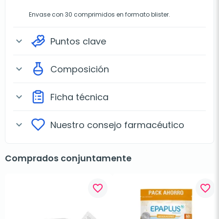
Envase con 30 comprimidos en formato blister.
Puntos clave
expand_more
Composición
expand_more
Ficha técnica
expand_more
Nuestro consejo farmacéutico
expand_more
Comprados conjuntamente
favorite_border
favorite_border