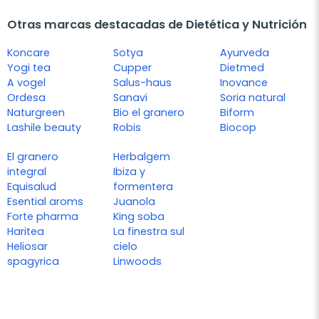
Otras marcas destacadas de Dietética y Nutrición
Koncare
Sotya
Ayurveda
Yogi tea
Cupper
Dietmed
A vogel
Salus-haus
Inovance
Ordesa
Sanavi
Soria natural
Naturgreen
Bio el granero
Biform
Lashile beauty
Robis
Biocop
El granero
Herbalgem
integral
Ibiza y
Equisalud
formentera
Esential aroms
Juanola
Forte pharma
King soba
Haritea
La finestra sul
Heliosar
cielo
spagyrica
Linwoods