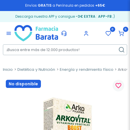
Envíos
GRATIS
a Península en pedidos
+65€
Descarga nuestra APP y consigue
-3€ EXTRA
:
APP-FB
;)
0
0
menu
Inicio
Dietética y Nutrición
Energía y rendimiento físico
Arkovi
No disponible
favorite_border