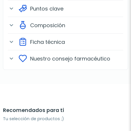
Puntos clave
expand_more
Composición
expand_more
Ficha técnica
expand_more
Nuestro consejo farmacéutico
expand_more
Recomendados para ti
Tu selección de productos ;)