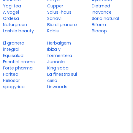
Yogi tea
Cupper
Dietmed
A vogel
Salus-haus
Inovance
Ordesa
Sanavi
Soria natural
Naturgreen
Bio el granero
Biform
Lashile beauty
Robis
Biocop
El granero
Herbalgem
integral
Ibiza y
Equisalud
formentera
Esential aroms
Juanola
Forte pharma
King soba
Haritea
La finestra sul
Heliosar
cielo
spagyrica
Linwoods