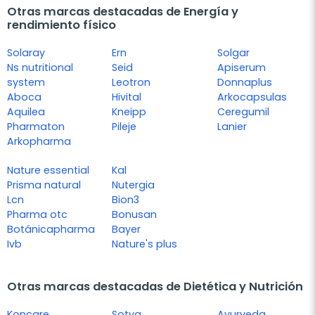
Otras marcas destacadas de Energía y
rendimiento físico
Solaray
Ern
Solgar
Ns nutritional
Seid
Apiserum
system
Leotron
Donnaplus
Aboca
Hivital
Arkocapsulas
Aquilea
Kneipp
Ceregumil
Pharmaton
Pileje
Lanier
Arkopharma
Nature essential
Kal
Prisma natural
Nutergia
Lcn
Bion3
Pharma otc
Bonusan
Botánicapharma
Bayer
Ivb
Nature's plus
Otras marcas destacadas de Dietética y Nutrición
Koncare
Sotya
Ayurveda