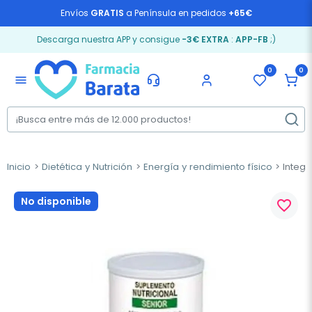
Envíos
GRATIS
a Península en pedidos
+65€
Descarga nuestra APP y consigue
-3€ EXTRA
:
APP-FB
;)
0
0
menu
Inicio
Dietética y Nutrición
Energía y rendimiento físico
Integr
No disponible
favorite_border