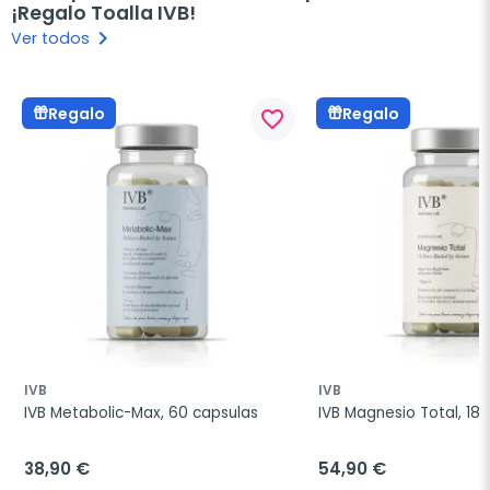
¡Regalo Toalla IVB!
keyboard_arrow_right
Ver todos
Regalo
Regalo
favorite_border
IVB
IVB
IVB Metabolic-Max, 60 capsulas
IVB Magnesio Total, 18
38,90 €
54,90 €