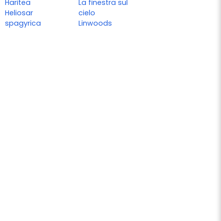
Haritea
La finestra sul
Heliosar
cielo
spagyrica
Linwoods