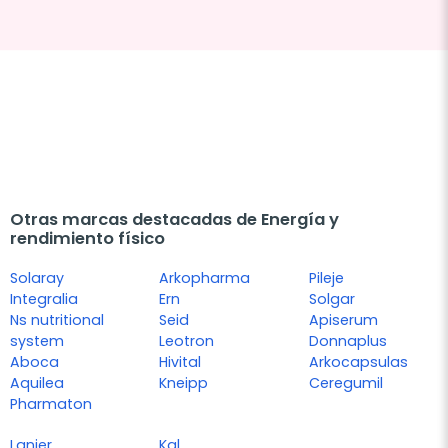
Otras marcas destacadas de Energía y
rendimiento físico
Solaray
Arkopharma
Pileje
Integralia
Ern
Solgar
Ns nutritional
Seid
Apiserum
system
Leotron
Donnaplus
Aboca
Hivital
Arkocapsulas
Aquilea
Kneipp
Ceregumil
Pharmaton
Lanier
Kal