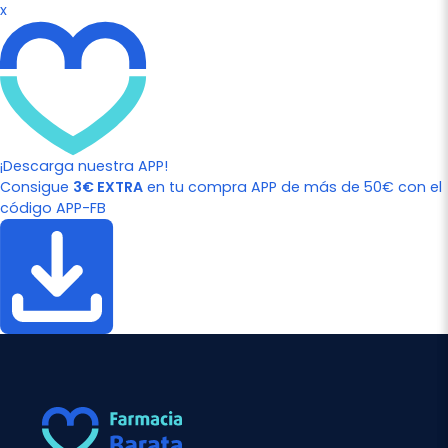
x
¡Descarga nuestra APP!
Consigue
3€ EXTRA
en tu compra APP de más de 50€ con el
código APP-FB