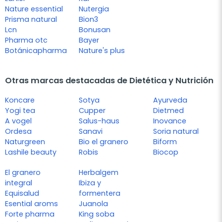
Nature essential
Nutergia
Prisma natural
Bion3
Lcn
Bonusan
Pharma otc
Bayer
Botánicapharma
Nature's plus
Otras marcas destacadas de Dietética y Nutrición
Koncare
Sotya
Ayurveda
Yogi tea
Cupper
Dietmed
A vogel
Salus-haus
Inovance
Ordesa
Sanavi
Soria natural
Naturgreen
Bio el granero
Biform
Lashile beauty
Robis
Biocop
El granero
Herbalgem
integral
Ibiza y
Equisalud
formentera
Esential aroms
Juanola
Forte pharma
King soba