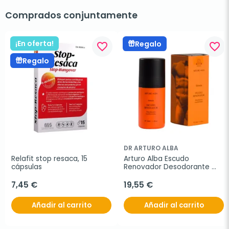
Comprados conjuntamente
¡En oferta!
Regalo
favorite_border
favorite_border
Regalo
DR ARTURO ALBA
Relafit stop resaca, 15 
Arturo Alba Escudo 
cápsulas
Renovador Desodorante 
Transformador
7,45 €
19,55 €
Añadir al carrito
Añadir al carrito