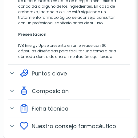
No recomendado en caso de alergia o sensibilidad
conocida a alguno de los ingredientes. En caso de
embarazo, lactancia o si se está siguiendo un
tratamiento farmacológico, se aconseja consultar
con un profesional sanitario antes de su uso.
Presentación
IVB Energy Up se presenta en un envase con 60
cápsulas diseñadas para facilitar una toma diaria
cómoda dentro de una alimentación equilibrada.
Puntos clave
expand_more
Composición
expand_more
Ficha técnica
expand_more
Nuestro consejo farmacéutico
expand_more