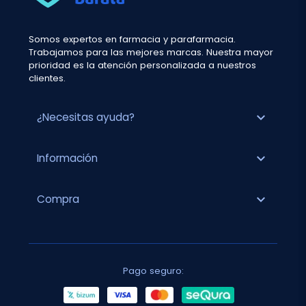
Somos expertos en farmacia y parafarmacia.
Trabajamos para las mejores marcas. Nuestra mayor
prioridad es la atención personalizada a nuestros
clientes.
expand_more
¿Necesitas ayuda?
expand_more
Información
expand_more
Compra
Pago seguro: