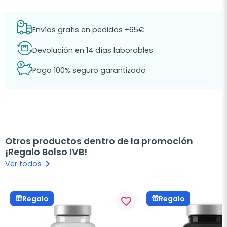
Envíos gratis en pedidos +65€
Devolución en 14 días laborables
Pago 100% seguro garantizado
Otros productos dentro de la promoción
¡Regalo Bolso IVB!
keyboard_arrow_right
Ver todos
Regalo
Regalo
favorite_border