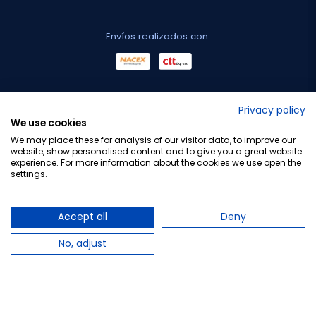
Envíos realizados con:
No lo decimos nosotros...
Privacy policy
We use cookies
¡Tu opinión es importante!
We may place these for analysis of our visitor data, to improve our
website, show personalised content and to give you a great website
experience. For more information about the cookies we use open the
settings.
Copyright © 2010-2026 Farmacia Barata S.L. Todos los
derechos reservados.
Accept all
Deny
No, adjust
Total:
29,90 €