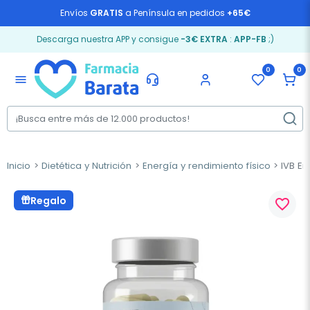
Envíos
GRATIS
a Península en pedidos
+65€
Descarga nuestra APP y consigue
-3€ EXTRA
:
APP-FB
;)
0
0
menu
Inicio
Dietética y Nutrición
Energía y rendimiento físico
IVB En
Regalo
favorite_border