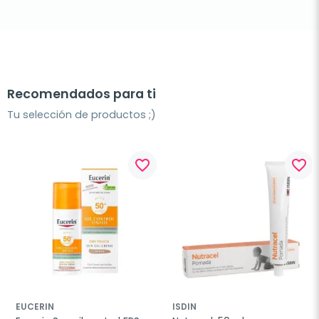
Recomendados para ti
Tu selección de productos ;)
favorite_border
favorite_border
EUCERIN
ISDIN