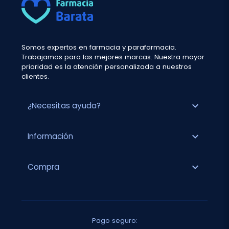
Somos expertos en farmacia y parafarmacia.
Trabajamos para las mejores marcas. Nuestra mayor
prioridad es la atención personalizada a nuestros
clientes.
expand_more
¿Necesitas ayuda?
expand_more
Información
expand_more
Compra
Pago seguro: