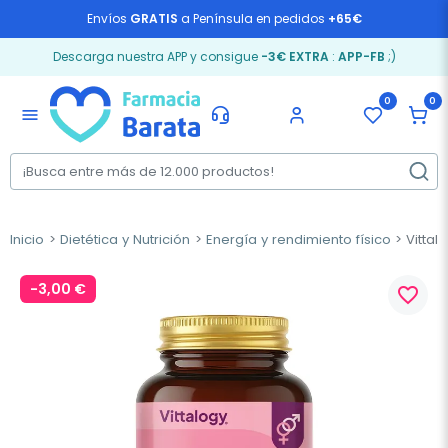
Envíos
GRATIS
a Península en pedidos
+65€
Descarga nuestra APP y consigue
-3€ EXTRA
:
APP-FB
;)
0
0
menu
Inicio
Dietética y Nutrición
Energía y rendimiento físico
Vittal
-3,00 €
favorite_border