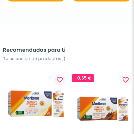
Recomendados para ti
Tu selección de productos ;)
-0,65 €
favorite_border
favorite_border