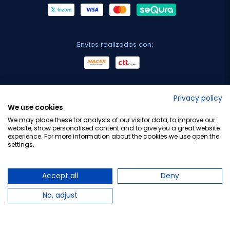
Envíos realizados con:
No lo decimos nosotros...
Privacy policy
We use cookies
¡Tu opinión es importante!
We may place these for analysis of our visitor data, to improve our
website, show personalised content and to give you a great website
experience. For more information about the cookies we use open the
settings.
Copyright © 2010-2026 Farmacia Barata S.L. Todos los
derechos reservados.
Accept all
Deny
No, adjust
Total:
15,95 €
18,95 €