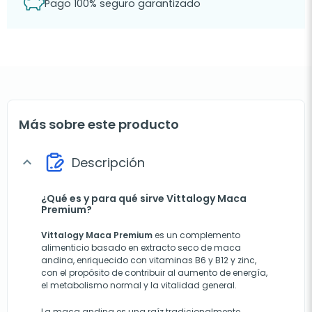
Pago 100% seguro garantizado
Más sobre este producto
Descripción
expand_more
¿Qué es y para qué sirve Vittalogy Maca
Premium?
Vittalogy Maca Premium
es un complemento
alimenticio basado en extracto seco de maca
andina, enriquecido con vitaminas B6 y B12 y zinc,
con el propósito de contribuir al aumento de energía,
el metabolismo normal y la vitalidad general.
La maca andina es una raíz tradicionalmente