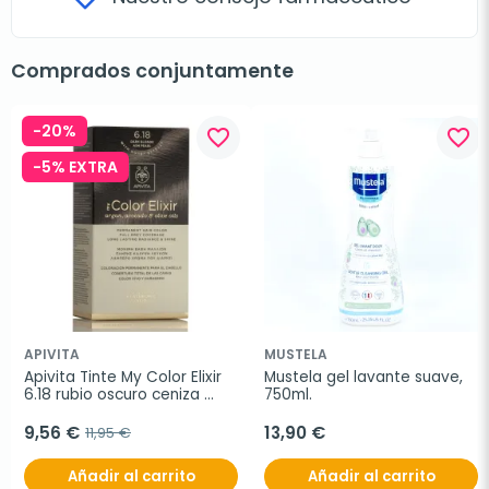
Comprados conjuntamente
-20%
favorite_border
favorite_border
-5% EXTRA
APIVITA
MUSTELA
Apivita Tinte My Color Elixir 
Mustela gel lavante suave, 
6.18 rubio oscuro ceniza 
750ml.
perlado
9,56 €
13,90 €
11,95 €
Añadir al carrito
Añadir al carrito