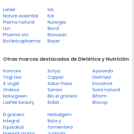
Lanier
Ivb
Nature essential
Kal
Prisma natural
Nutergia
Lcn
Bion3
Pharma otc
Bonusan
Botánicapharma
Bayer
Otras marcas destacadas de Dietética y Nutrición
Koncare
Sotya
Ayurveda
Yogi tea
Cupper
Dietmed
A vogel
Salus-haus
Inovance
Ordesa
Sanavi
Soria natural
Naturgreen
Bio el granero
Biform
Lashile beauty
Robis
Biocop
El granero
Herbalgem
integral
Ibiza y
Equisalud
formentera
Esential aroms
Juanola