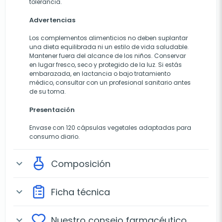
tolerancia.
Advertencias
Los complementos alimenticios no deben suplantar
una dieta equilibrada ni un estilo de vida saludable.
Mantener fuera del alcance de los niños. Conservar
en lugar fresco, seco y protegido de la luz. Si estás
embarazada, en lactancia o bajo tratamiento
médico, consultar con un profesional sanitario antes
de su toma.
Presentación
Envase con 120 cápsulas vegetales adaptadas para
consumo diario.
Composición
expand_more
Ficha técnica
expand_more
Nuestro consejo farmacéutico
expand_more