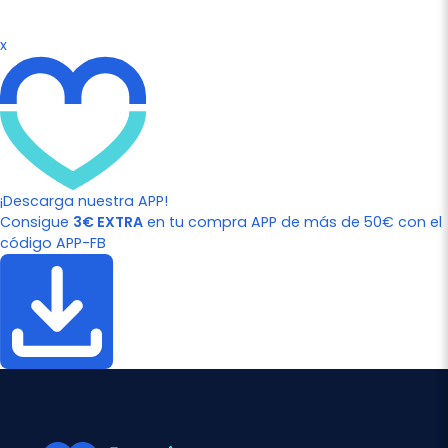
x
¡Descarga nuestra APP!
Consigue
3€ EXTRA
en tu compra APP de más de 50€ con el
código APP-FB