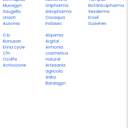
Muvagyn
Unipharma
Botánicapharma
Saugella
Arkopharma
Sesderma
Uriach
Ozoaqua
Erosil
Ausonia
Indasec
Suavinex
O.b.
Alqvimia
Bonusan
Argital
Enna cycle
Armonia
Cfn
cosmetica
Ozolife
natural
Activozone
Artesania
agricola
Atika
Bardagyn