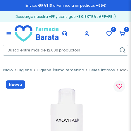
Envíos
GRATIS
a Península en pedidos
+65€
Descarga nuestra APP y consigue
-3€ EXTRA
:
APP-FB
;)
0
0
menu
Inicio
Higiene
Higiene íntima femenina
Geles íntimos
Axovit
Nuevo
favorite_border