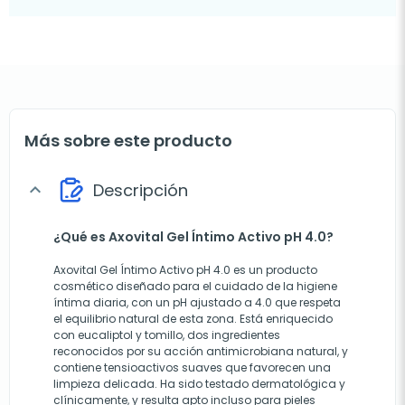
Más sobre este producto
Descripción
expand_more
¿Qué es Axovital Gel Íntimo Activo pH 4.0?
Axovital Gel Íntimo Activo pH 4.0 es un producto
cosmético diseñado para el cuidado de la higiene
íntima diaria, con un pH ajustado a 4.0 que respeta
el equilibrio natural de esta zona. Está enriquecido
con eucaliptol y tomillo, dos ingredientes
reconocidos por su acción antimicrobiana natural, y
contiene tensioactivos suaves que favorecen una
limpieza delicada. Ha sido testado dermatológica y
clínicamente, y resulta apto incluso para pieles