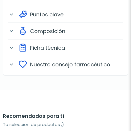
Puntos clave
expand_more
Composición
expand_more
Ficha técnica
expand_more
Nuestro consejo farmacéutico
expand_more
Recomendados para ti
Tu selección de productos ;)