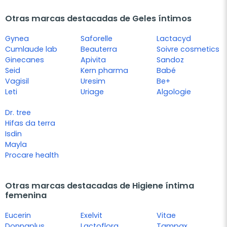
Otras marcas destacadas de Geles íntimos
Gynea
Saforelle
Lactacyd
Cumlaude lab
Beauterra
Soivre cosmetics
Ginecanes
Apivita
Sandoz
Seid
Kern pharma
Babé
Vagisil
Uresim
Be+
Leti
Uriage
Algologie
Dr. tree
Hifas da terra
Isdin
Mayla
Procare health
Otras marcas destacadas de Higiene íntima
femenina
Eucerin
Exelvit
Vitae
Donnaplus
Lactoflora
Tampax