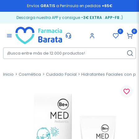
Envíos
GRATIS
a Península en pedidos
+65€
Descarga nuestra APP y consigue
-3€ EXTRA
:
APP-FB
;)
0
0
menu
Inicio
Cosmética
Cuidado Facial
Hidratantes Faciales con pr
favorite_border