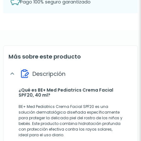
Pago 100% seguro garantizado
Más sobre este producto
Descripción
expand_more
¿Qué es BE+ Med Pediatrics Crema Facial
SPF20, 40 ml?
BE+ Med Pediatrics Crema Facial SPF20 es una
solución dermatológica diseñada específicamente
para proteger la delicada piel del rostro de los niños y
bebés. Este producto combina hidratación profunda
con protección efectiva contra los rayos solares,
ideal para el uso diario.