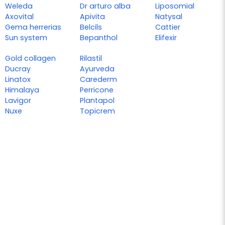
Weleda
Dr arturo alba
Liposomial
Axovital
Apivita
Natysal
Gema herrerias
Belcils
Cattier
Sun system
Bepanthol
Elifexir
Gold collagen
Rilastil
Ducray
Ayurveda
Linatox
Carederm
Himalaya
Perricone
Lavigor
Plantapol
Nuxe
Topicrem