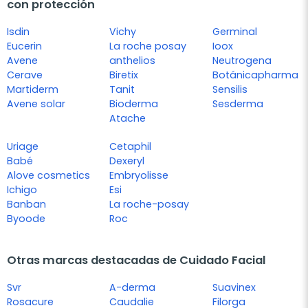
con protección
Isdin
Vichy
Germinal
Eucerin
La roche posay
Ioox
Avene
anthelios
Neutrogena
Cerave
Biretix
Botánicapharma
Martiderm
Tanit
Sensilis
Avene solar
Bioderma
Sesderma
Atache
Uriage
Cetaphil
Babé
Dexeryl
Alove cosmetics
Embryolisse
Ichigo
Esi
Banban
La roche-posay
Byoode
Roc
Otras marcas destacadas de Cuidado Facial
Svr
A-derma
Suavinex
Rosacure
Caudalie
Filorga