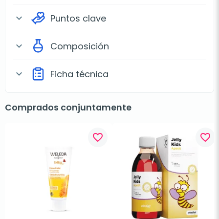
Puntos clave
expand_more
Composición
expand_more
Ficha técnica
expand_more
Comprados conjuntamente
favorite_border
favorite_border