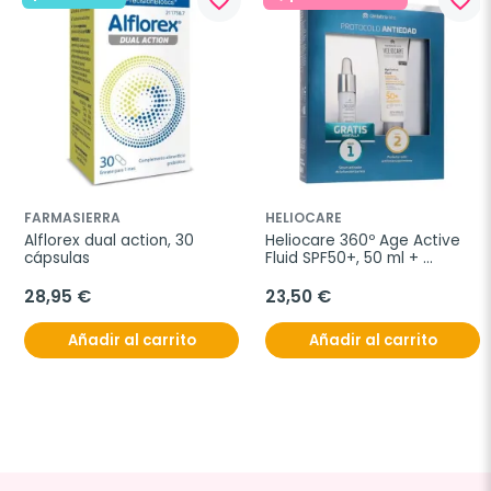
favorite_border
favorite_border
FARMASIERRA
HELIOCARE
Alflorex dual action, 30 
Heliocare 360º Age Active 
cápsulas
Fluid SPF50+, 50 ml + 
REGALO Age Barrier 
Hyaluboost Serum
28,95 €
23,50 €
Añadir al carrito
Añadir al carrito