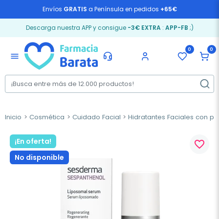
Envíos
GRATIS
a Península en pedidos
+65€
Descarga nuestra APP y consigue
-3€ EXTRA
:
APP-FB
;)
0
0
menu
Inicio
Cosmética
Cuidado Facial
Hidratantes Faciales con pr
¡En oferta!
favorite_border
No disponible