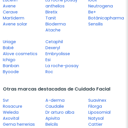
Eucerin
La roche posay
Ioox
Avene
anthelios
Neutrogena
Cerave
Biretix
Be+
Martiderm
Tanit
Botánicapharma
Avene solar
Bioderma
Sensilis
Atache
Uriage
Cetaphil
Babé
Dexeryl
Alove cosmetics
Embryolisse
Ichigo
Esi
Banban
La roche-posay
Byoode
Roc
Otras marcas destacadas de Cuidado Facial
Svr
A-derma
Suavinex
Rosacure
Caudalie
Filorga
Weleda
Dr arturo alba
Liposomial
Axovital
Apivita
Natysal
Gema herrerias
Belcils
Cattier