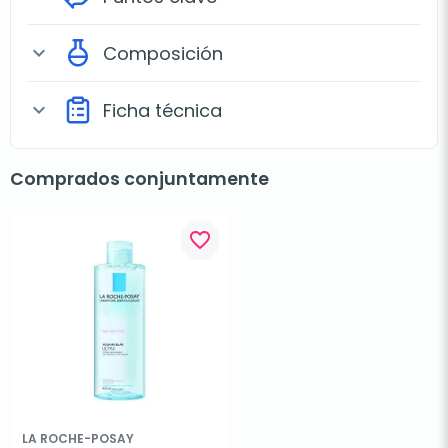
Composición
expand_more
Ficha técnica
expand_more
Comprados conjuntamente
favorite_border
LA ROCHE-POSAY