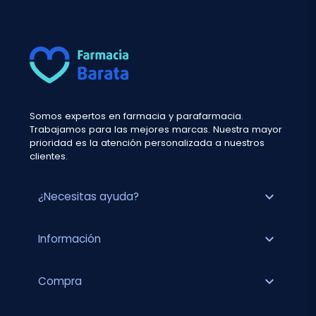
Somos expertos en farmacia y parafarmacia.
Trabajamos para las mejores marcas. Nuestra mayor
prioridad es la atención personalizada a nuestros
clientes.
expand_more
¿Necesitas ayuda?
expand_more
Información
expand_more
Compra