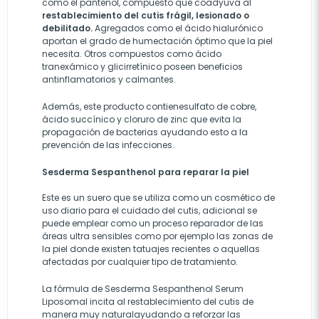
como el pantenol, compuesto que coadyuva al
restablecimiento del cutis frágil, lesionado o
debilitado.
Agregados como el ácido hialurónico
aportan el grado de humectación óptimo que la piel
necesita. Otros compuestos como ácido
tranexámico y glicirretínico poseen beneficios
antinflamatorios y calmantes.
Además, este producto contienesulfato de cobre,
ácido succínico y cloruro de zinc que evita la
propagación de bacterias ayudando esto a la
prevención de las infecciones.
Sesderma Sespanthenol para reparar la piel
Este es un suero que se utiliza como un cosmético de
uso diario para el cuidado del cutis, adicional se
puede emplear como un proceso reparador de las
áreas ultra sensibles como por ejemplo las zonas de
la piel donde existen tatuajes recientes o aquellas
afectadas por cualquier tipo de tratamiento.
La fórmula de Sesderma Sespanthenol Serum
Liposomal incita al restablecimiento del cutis de
manera muy naturalayudando a reforzar las