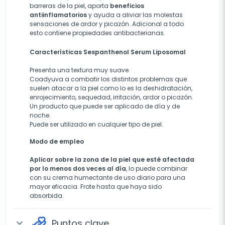
barreras de la piel, aporta
beneficios
antiinflamatorios
y ayuda a aliviar las molestas
sensaciones de ardor y picazón. Adicional a todo
esto contiene propiedades antibacterianas.
Características Sespanthenol Serum Liposomal
Presenta una textura muy suave.
Coadyuva a combatir los distintos problemas que
suelen atacar a la piel como lo es la deshidratación,
enrojecimiento,
sequedad
, irritación, ardor o picazón.
Un producto que puede ser aplicado de día y de
noche.
Puede ser utilizado en cualquier tipo de piel.
Modo de empleo
Aplicar sobre la zona de la piel que esté afectada
por lo menos dos veces al día
, lo puede combinar
con su crema humectante de uso diario para una
mayor eficacia. Frote hasta que haya sido
absorbida.
Puntos clave
expand_more