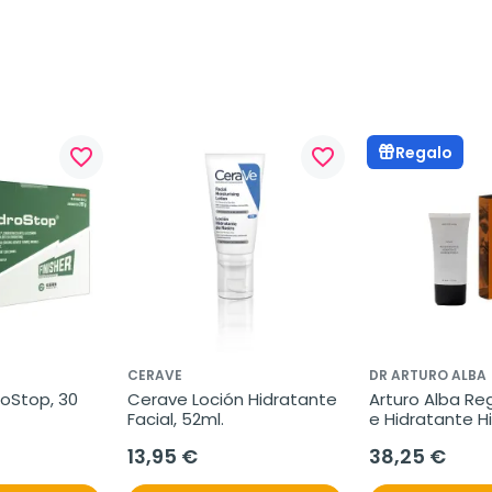
Regalo
favorite_border
favorite_border
CERAVE
DR ARTURO ALBA
oStop, 30 
Cerave Loción Hidratante 
Arturo Alba Re
Facial, 52ml.
e Hidratante Hid
50 ml
13,95 €
38,25 €