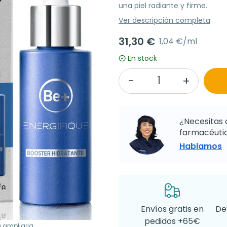
una piel radiante y firme.
Ver descripción completa
31,30 €
1,04 €/ml
En stock
¿Necesitas 
farmacéutic
Hablamos
Envíos gratis en
De
pedidos +65€
a ampliarla