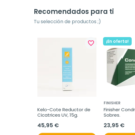
Recomendados para ti
Tu selección de productos ;)
¡En oferta!
favorite_border
favorite_border
FINISHER
impiador 
Kelo-Cote Reductor de 
Finisher Condr
73ml.
Cicatrices UV, 15g.
Sobres.
45,95 €
23,95 €