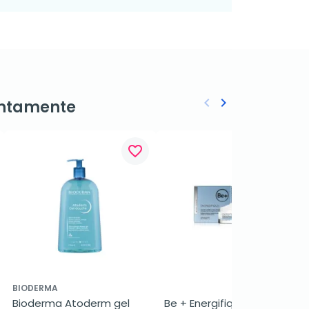
keyboard_arrow_left
keyboard_arrow_right
ntamente
Anterior
Siguiente
favorite_border
favorite_border
BIODERMA
Bioderma Atoderm gel 
Be + Energifique Hidrat 