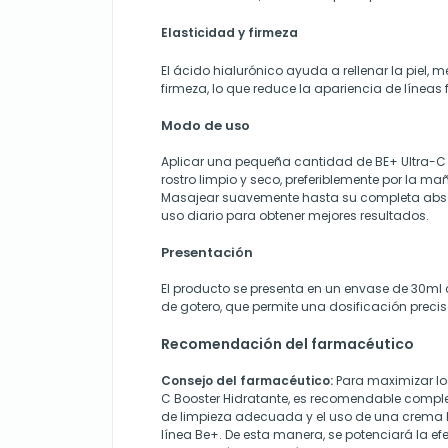
Elasticidad y firmeza
El ácido hialurónico ayuda a rellenar la piel, 
firmeza, lo que reduce la apariencia de líneas 
Modo de uso
Aplicar una pequeña cantidad de BE+ Ultra-C B
rostro limpio y seco, preferiblemente por la ma
Masajear suavemente hasta su completa abso
uso diario para obtener mejores resultados.
Presentación
El producto se presenta en un envase de 30ml
de gotero, que permite una dosificación prec
Recomendación del farmacéutico
Consejo del farmacéutico:
Para maximizar los
C Booster Hidratante, es recomendable compl
de limpieza adecuada y el uso de una crema 
línea Be+. De esta manera, se potenciará la ef