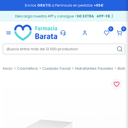
Envíos
GRATIS
a Península en pedidos
+65€
Descarga nuestra APP y consigue
-3€ EXTRA
:
APP-FB
;)
0
0
menu
Inicio
Cosmética
Cuidado Facial
Hidratantes Faciales
Botán
favorite_border