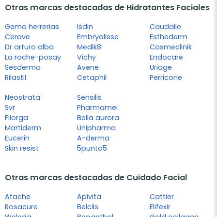
Otras marcas destacadas de Hidratantes Faciales
Gema herrerias
Isdin
Caudalie
Cerave
Embryolisse
Esthederm
Dr arturo alba
Medik8
Cosmeclinik
La roche-posay
Vichy
Endocare
Sesderma
Avene
Uriage
Rilastil
Cetaphil
Perricone
Neostrata
Sensilis
Svr
Pharmamel
Filorga
Bella aurora
Martiderm
Unipharma
Eucerin
A-derma
Skin resist
5punto5
Otras marcas destacadas de Cuidado Facial
Atache
Apivita
Cattier
Rosacure
Belcils
Elifexir