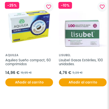
-25%
-10%
favorite_border
favorite_border
AQUILEA
LISUBEL
Aquilea Sueño compact, 60 
Lisubel Gasas Estériles, 100 
comprimidos
unidades.
14,96 €
4,76 €
19,95 €
5,29 €
Añadir al carrito
Añadir al carrito