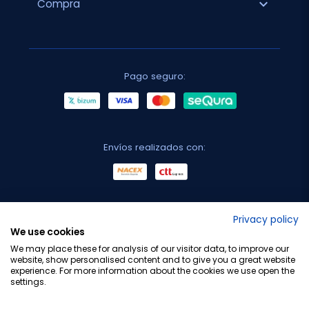
expand_more
Compra
Pago seguro:
Envíos realizados con:
No lo decimos nosotros...
Privacy policy
We use cookies
¡Tu opinión es importante!
We may place these for analysis of our visitor data, to improve our
website, show personalised content and to give you a great website
experience. For more information about the cookies we use open the
settings.
Copyright © 2010-2026 Farmacia Barata S.L. Todos los