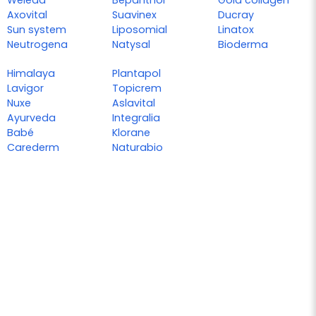
Weleda
Bepanthol
Gold collagen
Axovital
Suavinex
Ducray
Sun system
Liposomial
Linatox
Neutrogena
Natysal
Bioderma
Himalaya
Plantapol
Lavigor
Topicrem
Nuxe
Aslavital
Ayurveda
Integralia
Babé
Klorane
Carederm
Naturabio