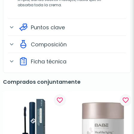
absorba toda la crema.
Puntos clave
expand_more
Composición
expand_more
Ficha técnica
expand_more
Comprados conjuntamente
favorite_border
favorite_border