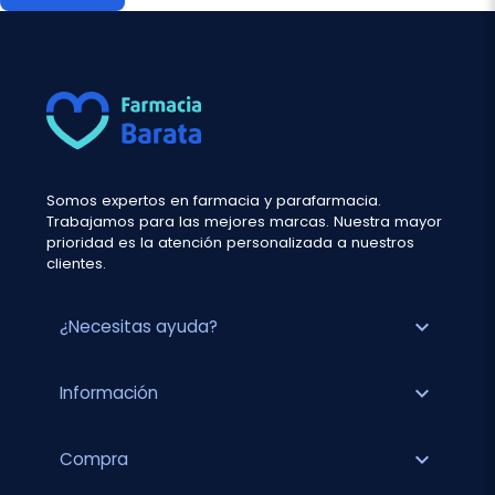
Somos expertos en farmacia y parafarmacia.
Trabajamos para las mejores marcas. Nuestra mayor
prioridad es la atención personalizada a nuestros
clientes.
expand_more
¿Necesitas ayuda?
expand_more
Información
expand_more
Compra