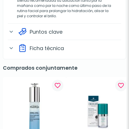
siendo recomendada su utilización tanto por la
mañana como por la noche como último paso de la
rutina facial para prolongar la hidratación, alisar la
piel y controlar el brillo.
Puntos clave
expand_more
Ficha técnica
expand_more
Comprados conjuntamente
favorite_border
favorite_border