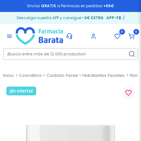
Envíos
GRATIS
a Península en pedidos
+65€
Descarga nuestra APP y consigue
-3€ EXTRA
:
APP-FB
;)
0
0
menu
Inicio
Cosmética
Cuidado Facial
Hidratantes Faciales
Filor
¡En oferta!
favorite_border