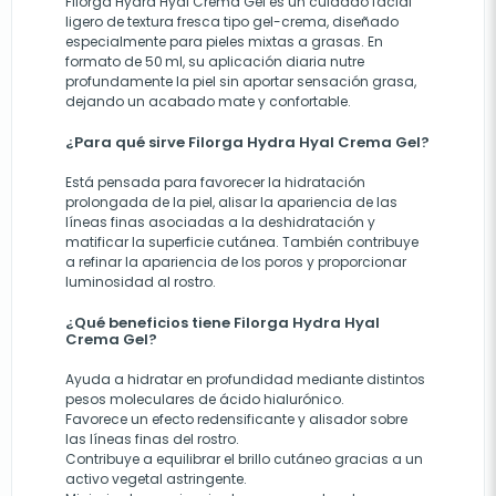
Filorga Hydra Hyal Crema Gel es un cuidado facial
ligero de textura fresca tipo gel-crema, diseñado
especialmente para pieles mixtas a grasas. En
formato de 50 ml, su aplicación diaria nutre
profundamente la piel sin aportar sensación grasa,
dejando un acabado mate y confortable.
¿Para qué sirve Filorga Hydra Hyal Crema Gel?
Está pensada para favorecer la hidratación
prolongada de la piel, alisar la apariencia de las
líneas finas asociadas a la deshidratación y
matificar la superficie cutánea. También contribuye
a refinar la apariencia de los poros y proporcionar
luminosidad al rostro.
¿Qué beneficios tiene Filorga Hydra Hyal
Crema Gel?
Ayuda a hidratar en profundidad mediante distintos
pesos moleculares de ácido hialurónico.
Favorece un efecto redensificante y alisador sobre
las líneas finas del rostro.
Contribuye a equilibrar el brillo cutáneo gracias a un
activo vegetal astringente.