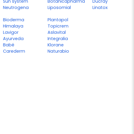
Sun system
Botánicapharma
Ducray
Neutrogena
Liposomial
Linatox
Bioderma
Plantapol
Himalaya
Topicrem
Lavigor
Aslavital
Ayurveda
Integralia
Babé
Klorane
Carederm
Naturabio