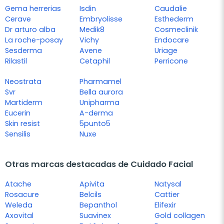
Gema herrerias
Isdin
Caudalie
Cerave
Embryolisse
Esthederm
Dr arturo alba
Medik8
Cosmeclinik
La roche-posay
Vichy
Endocare
Sesderma
Avene
Uriage
Rilastil
Cetaphil
Perricone
Neostrata
Pharmamel
Svr
Bella aurora
Martiderm
Unipharma
Eucerin
A-derma
Skin resist
5punto5
Sensilis
Nuxe
Otras marcas destacadas de Cuidado Facial
Atache
Apivita
Natysal
Rosacure
Belcils
Cattier
Weleda
Bepanthol
Elifexir
Axovital
Suavinex
Gold collagen