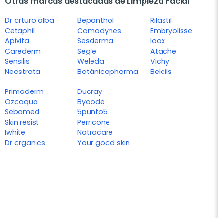
Otras marcas destacadas de Limpieza Facial
Dr arturo alba
Bepanthol
Rilastil
Cetaphil
Comodynes
Embryolisse
Apivita
Sesderma
Ioox
Carederm
Segle
Atache
Sensilis
Weleda
Vichy
Neostrata
Botánicapharma
Belcils
Primaderm
Ducray
Ozoaqua
Byoode
Sebamed
5punto5
Skin resist
Perricone
Iwhite
Natracare
Dr organics
Your good skin