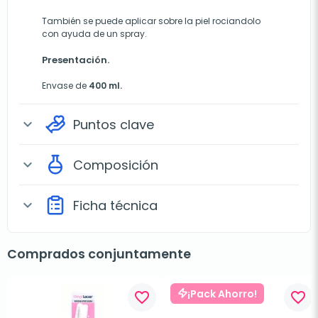
También se puede aplicar sobre la piel rociandolo
con ayuda de un spray.
Presentación.
Envase de
400 ml.
Puntos clave
expand_more
Composición
expand_more
Ficha técnica
expand_more
Comprados conjuntamente
¡Pack Ahorro!
favorite_border
favorite_border