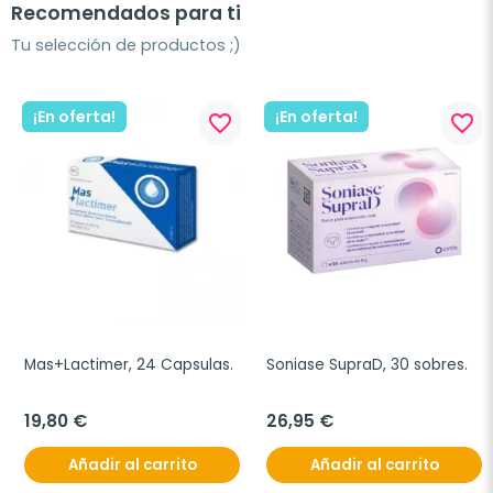
Recomendados para ti
Tu selección de productos ;)
¡En oferta!
¡En oferta!
favorite_border
favorite_border
Mas+Lactimer, 24 Capsulas.
Soniase SupraD, 30 sobres.
19,80 €
26,95 €
Añadir al carrito
Añadir al carrito