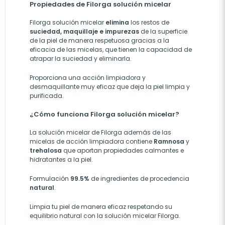
Propiedades de Filorga solución micelar
Filorga solución micelar
elimina
los restos de
suciedad, maquillaje e impurezas
de la superficie
de la piel de manera respetuosa gracias a la
eficacia de las micelas, que tienen la capacidad de
atrapar la suciedad y eliminarla.
Proporciona una acción limpiadora y
desmaquillante muy eficaz que deja la piel limpia y
purificada.
¿Cómo funciona Filorga solución micelar?
La solución micelar de Filorga además de las
micelas de acción limpiadora contiene
Ramnosa
y
trehalosa
que aportan propiedades calmantes e
hidratantes a la piel.
Formulación
99.5%
de ingredientes de procedencia
natural
.
Limpia tu piel de manera eficaz respetando su
equilibrio natural con la solución micelar Filorga.