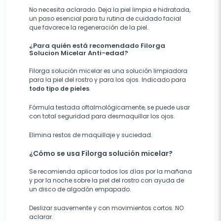
No necesita aclarado. Deja la piel limpia e hidratada,
un paso esencial para tu rutina de cuidado facial
que favorece la regeneración de la piel.
¿Para quién está recomendado Filorga
Solucion Micelar Anti-edad?
Filorga solución micelar es una solución limpiadora
para la piel del rostro y para los ojos. Indicado para
todo tipo de pieles
.
Fórmula testada oftalmológicamente, se puede usar
con total seguridad para desmaquillar los ojos.
Elimina restos de maquillaje y suciedad.
¿Cómo se usa Filorga solución micelar?
Se recomienda aplicar todos los días por la mañana
y por la noche sobre la piel del rostro con ayuda de
un disco de algodón empapado.
Deslizar suavemente y con movimientos cortos. NO
aclarar.