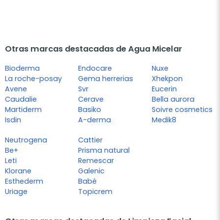
Otras marcas destacadas de Agua Micelar
Bioderma
Endocare
Nuxe
La roche-posay
Gema herrerias
Xhekpon
Avene
Svr
Eucerin
Caudalie
Cerave
Bella aurora
Martiderm
Basiko
Soivre cosmetics
Isdin
A-derma
Medik8
Neutrogena
Cattier
Be+
Prisma natural
Leti
Remescar
Klorane
Galenic
Esthederm
Babé
Uriage
Topicrem