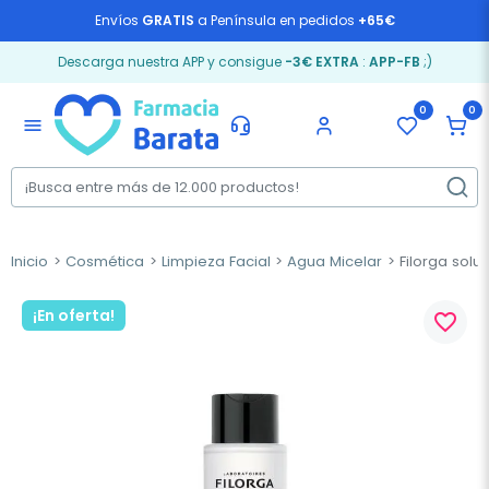
Envíos
GRATIS
a Península en pedidos
+65€
Descarga nuestra APP y consigue
-3€ EXTRA
:
APP-FB
;)
0
0
menu
Inicio
Cosmética
Limpieza Facial
Agua Micelar
Filorga solu
¡En oferta!
favorite_border