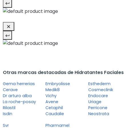
Otras marcas destacadas de Hidratantes Faciales
Gema herrerias
Embryolisse
Esthederm
Cerave
Medik8
Cosmeclinik
Dr arturo alba
Vichy
Endocare
La roche-posay
Avene
Uriage
Rilastil
Cetaphil
Perricone
Isdin
Caudalie
Neostrata
Svr
Pharmamel