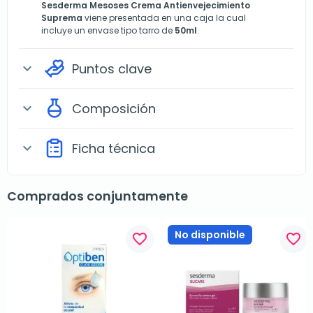
Sesderma Mesoses Crema Antienvejecimiento
Suprema
viene presentada en una caja la cual
incluye un envase tipo tarro de
50ml
.
Puntos clave
expand_more
Composición
expand_more
Ficha técnica
expand_more
Comprados conjuntamente
No disponible
favorite_border
favorite_border