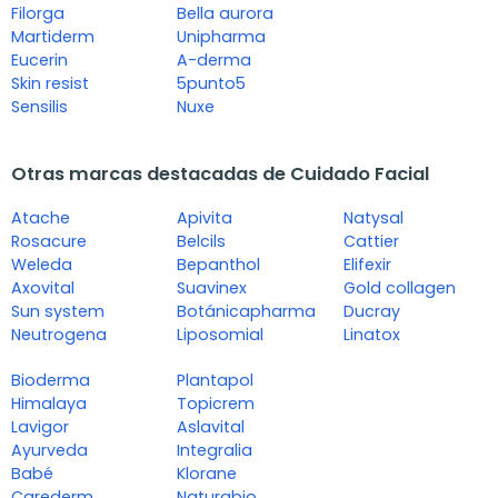
Filorga
Bella aurora
Martiderm
Unipharma
Eucerin
A-derma
Skin resist
5punto5
Sensilis
Nuxe
Otras marcas destacadas de Cuidado Facial
Atache
Apivita
Natysal
Rosacure
Belcils
Cattier
Weleda
Bepanthol
Elifexir
Axovital
Suavinex
Gold collagen
Sun system
Botánicapharma
Ducray
Neutrogena
Liposomial
Linatox
Bioderma
Plantapol
Himalaya
Topicrem
Lavigor
Aslavital
Ayurveda
Integralia
Babé
Klorane
Carederm
Naturabio