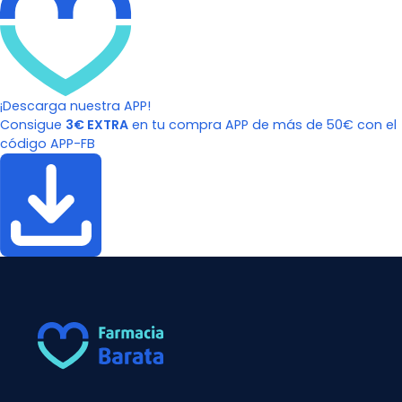
¡Descarga nuestra APP!
Consigue
3€ EXTRA
en tu compra APP de más de 50€ con el
código APP-FB