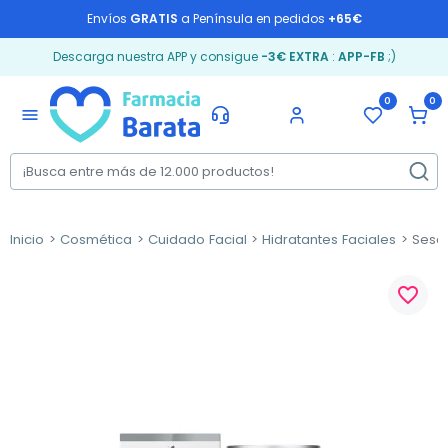
Envíos
GRATIS
a Península en pedidos
+65€
Descarga nuestra APP y consigue
-3€ EXTRA
:
APP-FB
;)
0
0
menu
Inicio
Cosmética
Cuidado Facial
Hidratantes Faciales
Sesde
favorite_border