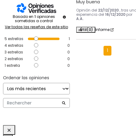
Muy buena
Opinión del
22/12/2020
, tras un
experiencia del
16/12/2020
por
Basado en
1
opiniones
A.A.
sometidas a control
Ver todas las reseñas de este sitio
Útil
(0)
Informe
5
estrellas
1
4
estrellas
0
1
3
estrellas
0
2
estrellas
0
1
estrella
0
Ordenar las opiniones