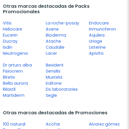
Otras marcas destacadas de Packs
Promocionales
Vitis
La roche-posay
Endocare
Heliocare
Avene
Inmunoferon
Eucerin
Bioderma
Aquilea
Ducray
Atache
Uriage
Isdin
Caudalie
Listerine
Neutrogena
Lacer
Apivita
Dr arturo alba
Bexident
Fisiocrem
Sensilis
Biretix
Mustela
Bella aurora
Iraltone
Rilastil
Ds laboratories
Martiderm
Segle
Otras marcas destacadas de Promociones
100 natural
Acofar
Alvarez gómez