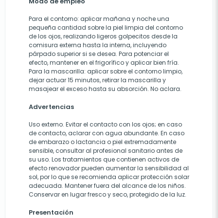
Modo de empleo
Para el contorno: aplicar mañana y noche una
pequeña cantidad sobre la piel limpia del contorno
de los ojos, realizando ligeros golpecitos desde la
comisura externa hasta la interna, incluyendo
párpado superior si se desea. Para potenciar el
efecto, mantener en el frigorífico y aplicar bien fría.
Para la mascarilla: aplicar sobre el contorno limpio,
dejar actuar 15 minutos, retirar la mascarilla y
masajear el exceso hasta su absorción. No aclara.
Advertencias
Uso externo. Evitar el contacto con los ojos; en caso
de contacto, aclarar con agua abundante. En caso
de embarazo o lactancia o piel extremadamente
sensible, consultar al profesional sanitario antes de
su uso. Los tratamientos que contienen activos de
efecto renovador pueden aumentar la sensibilidad al
sol, por lo que se recomienda aplicar protección solar
adecuada. Mantener fuera del alcance de los niños.
Conservar en lugar fresco y seco, protegido de la luz.
Presentación