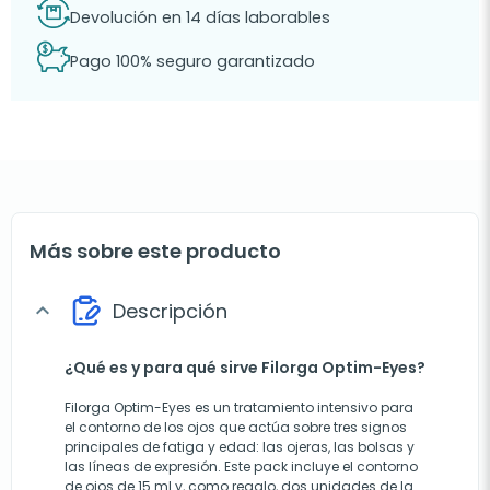
Devolución en 14 días laborables
Pago 100% seguro garantizado
Más sobre este producto
Descripción
expand_more
¿Qué es y para qué sirve Filorga Optim-Eyes?
Filorga Optim-Eyes es un tratamiento intensivo para
el contorno de los ojos que actúa sobre tres signos
principales de fatiga y edad: las ojeras, las bolsas y
las líneas de expresión. Este pack incluye el contorno
de ojos de 15 ml y, como regalo, dos unidades de la