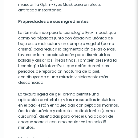
mascarilla Optim-Eyes Mask para un efecto
antifatiga instantáneo.
Propiedades de sus ingredientes
La fórmula incorpora la tecnología Eye-Impact que
combina péptidos junto con ácido hialurónico de
bajo peso molecular y un complejo vegetal (como
crisina) para reducir la pigmentación de las ojeras,
favorecer la microcirculación para disminuir las
bolsas y alisar las líneas finas. También presenta la
tecnología Melaton-Eyes que actúa durante los
periodos de reparación nocturna de la piel,
contribuyendo a una mirada visiblemente más
descansada.
La textura ligera de gel-crema permite una
aplicación confortable, y las mascarillas incluidas
en el pack están enriquecidas con péptidos marinos,
ácido hialurónico y extractos antioxidantes (como
cúrcuma), diseñadas para ofrecer una acción de
choque sobre el contorno ocular en tan solo 15
minutos.