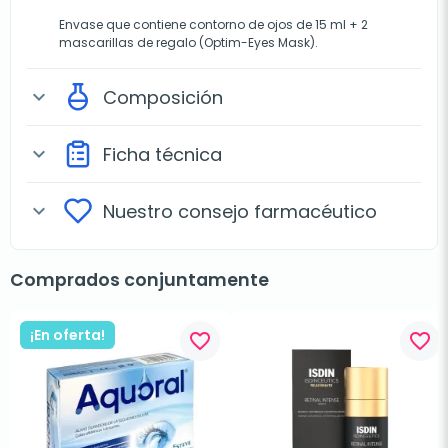
Envase que contiene contorno de ojos de 15 ml + 2
mascarillas de regalo (Optim-Eyes Mask).
Composición
expand_more
Ficha técnica
expand_more
Nuestro consejo farmacéutico
expand_more
Comprados conjuntamente
¡En oferta!
favorite_border
favorite_border