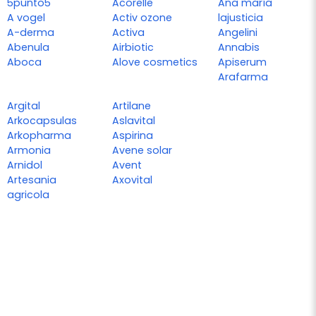
5punto5
Acorelle
Ana maría
A vogel
Activ ozone
lajusticia
A-derma
Activa
Angelini
Abenula
Airbiotic
Annabis
Aboca
Alove cosmetics
Apiserum
Arafarma
Argital
Artilane
Arkocapsulas
Aslavital
Arkopharma
Aspirina
Armonia
Avene solar
Arnidol
Avent
Artesania
Axovital
agricola