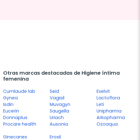
Otras marcas destacadas de Higiene íntima
femenina
Cumlaude lab
Seid
Exelvit
Gynea
Vagisil
Lactoflora
Isdin
Muvagyn
Leti
Eucerin
Saugella
Unipharma
Donnaplus
Uriach
Arkopharma
Procare health
Ausonia
Ozoaqua
Ginecanes
Erosil