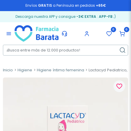
Envíos
GRATIS
a Península en pedidos
+65€
Descarga nuestra APP y consigue
-3€ EXTRA
:
APP-FB
;)
0
0
menu
Inicio
Higiene
Higiene íntima femenina
Lactacyd Pediatrico, 2
favorite_border