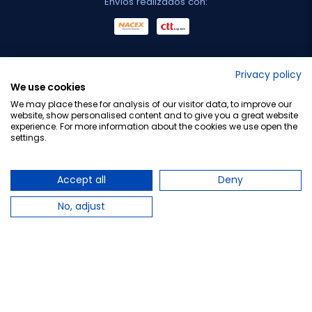
Envíos realizados con:
No lo decimos nosotros...
Privacy policy
We use cookies
¡Tu opinión es importante!
We may place these for analysis of our visitor data, to improve our
website, show personalised content and to give you a great website
experience. For more information about the cookies we use open the
settings.
Copyright © 2010-2026 Farmacia Barata S.L. Todos los
derechos reservados.
Accept all
Deny
No, adjust
Total:
11,50 €
−
+
Añadir al carrito