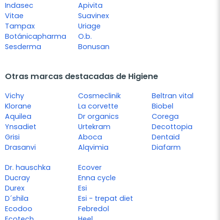
Indasec
Apivita
Vitae
Suavinex
Tampax
Uriage
Botánicapharma
O.b.
Sesderma
Bonusan
Otras marcas destacadas de Higiene
Vichy
Cosmeclinik
Beltran vital
Klorane
La corvette
Biobel
Aquilea
Dr organics
Corega
Ynsadiet
Urtekram
Decottopia
Grisi
Aboca
Dentaid
Drasanvi
Alqvimia
Diafarm
Dr. hauschka
Ecover
Ducray
Enna cycle
Durex
Esi
D´shila
Esi - trepat diet
Ecodoo
Febredol
Ecotech
Heel