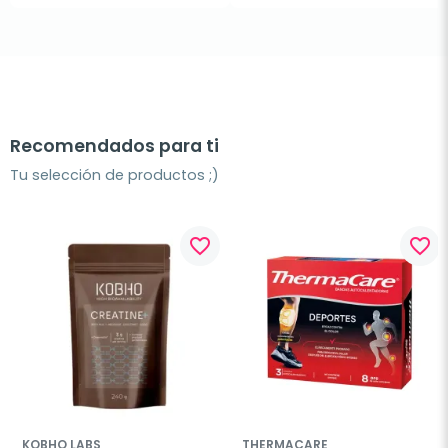
Recomendados para ti
Tu selección de productos ;)
favorite_border
favorite_border
KOBHO LABS
THERMACARE