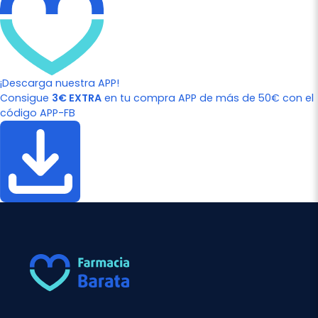
¡Descarga nuestra APP!
Consigue
3€ EXTRA
en tu compra APP de más de 50€ con el
código APP-FB