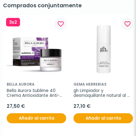
Comprados conjuntamente
3x2
favorite_border
favorite_border
BELLA AURORA
GEMA HERRERIAS
Bella Aurora Sublime 40 
gh Limpiador y 
Crema Antioxidante Anti-
desmaquillante natural al 
Edad Día 50 ml
aceite, 150 ml
27,50 €
27,10 €
Añadir al carrito
Añadir al carrito