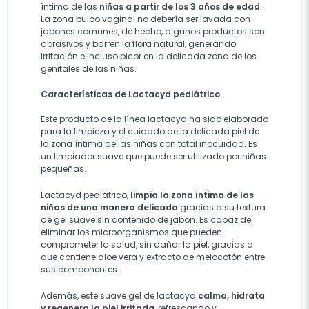
íntima de las
niñas a partir de los 3 años de edad
.
La zona bulbo vaginal no debería ser lavada con
jabones comunes, de hecho, algunos productos son
abrasivos y barren la flora natural, generando
irritación e incluso picor en la delicada zona de los
genitales de las niñas.
Características de Lactacyd pediátrico.
Este producto de la línea lactacyd ha sido elaborado
para la limpieza y el cuidado de la delicada piel de
la zona íntima de las niñas con total inocuidad. Es
un limpiador suave que puede ser utilizado por niñas
pequeñas.
Lactacyd pediátrico,
limpia la zona íntima de las
niñas de una manera delicada
gracias a su textura
de gel suave sin contenido de jabón. Es capaz de
eliminar los microorganismos que pueden
comprometer la salud, sin dañar la piel, gracias a
que contiene aloe vera y extracto de melocotón entre
sus componentes.
Además, este suave gel de lactacyd
calma, hidrata
y regenera la piel irritada
, refrescando y