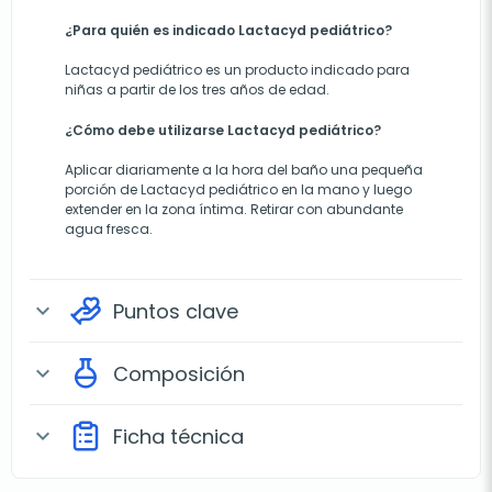
¿Para quién es indicado Lactacyd pediátrico?
Lactacyd pediátrico es un producto indicado para
niñas a partir de los tres años de edad.
¿Cómo debe utilizarse Lactacyd pediátrico?
Aplicar diariamente a la hora del baño una pequeña
porción de Lactacyd pediátrico en la mano y luego
extender en la zona íntima. Retirar con abundante
agua fresca.
Puntos clave
expand_more
Composición
expand_more
Ficha técnica
expand_more