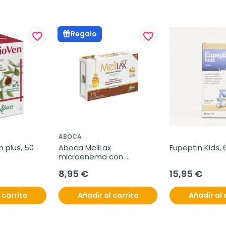
Regalo
favorite_border
favorite_border
ABOCA
 plus, 50 
Aboca MeliLax 
Eupeptin Kids, 
microenema con 
promelaxin, 6 unidades
8,95 €
15,95 €
 carrito
Añadir al carrito
Añadir al 