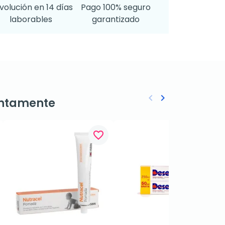
volución en 14 días
Pago 100% seguro
laborables
garantizado
keyboard_arrow_left
keyboard_arrow_right
ntamente
Anterior
Siguiente
favorite_border
favorite_border