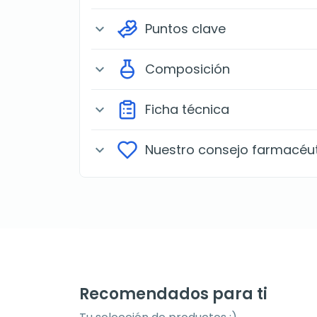
Puntos clave
expand_more
Composición
expand_more
Ficha técnica
expand_more
Nuestro consejo farmacéu
expand_more
Recomendados para ti