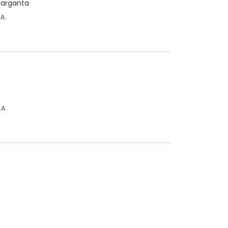
 garganta
.A.
.A.