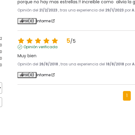
porque no hay mas estrellas.!! increible como  alivia la
Opinión del
21/2/2023
, tras una experiencia del
29/1/2023
por
A
Útil
(0)
Informe
2
5
/
5
0
Opinión verificada
0
Muy bien
0
Opinión del
26/8/2018
, tras una experiencia del
18/8/2018
por
A
0
Útil
(0)
Informe
1