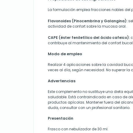
La formulación emplea fracciones nobles del p
Flavonoides (Pinocembrina y Galangina):
se
actividad de confort sobre la mucosa oral.
CAPE (éster feniletílico del ácido cafeico):
c
contribuye al mantenimiento del confort bucal
Modo de empleo
Realizar 4 aplicaciones sobre la cavidad buca
veces al día, según necesidad. No superar la
Advertencias
Este complemento no sustituye una dieta equili
saludable. Está contraindicado en caso de ale
productos apícolas. Mantener fuera del alcanc
duda, consultar con un profesional sanitario.
Presentación
Frasco con nebulizador de 30 ml.