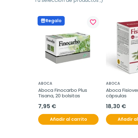
Tu selección de productos ;)
Regalo
favorite_border
ABOCA
ABOCA
Aboca Finocarbo Plus 
Aboca Fisioven
Tisana, 20 bolsitas
cápsulas
7,95 €
18,30 €
Añadir al carrito
Añadir al