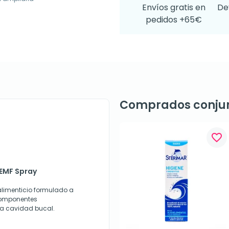
Envíos gratis en
De
pedidos +65€
Comprados conju
favorite_border
 EMF Spray
limenticio formulado a
 componentes
 la cavidad bucal.