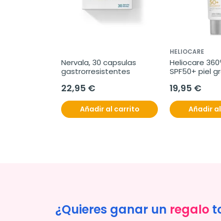
A
HELIOCARE
Melatonina 
Nervala, 30 capsulas 
Heliocare 360º
 
gastrorresistentes
SPF50+ piel g
 
22,95 €
19,95 €
ables
l carrito
Añadir al carrito
Añadir al
¿Quieres ganar un
regalo
t