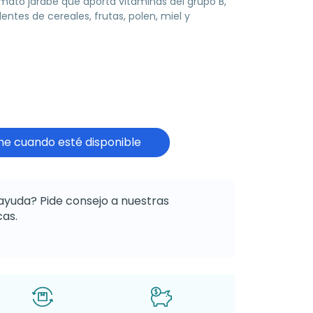
mato jarabe que aporta vitaminas del grupo B,
ntes de cereales, frutas, polen, miel y
e cuando esté disponible
ayuda? Pide consejo a nuestras
as.