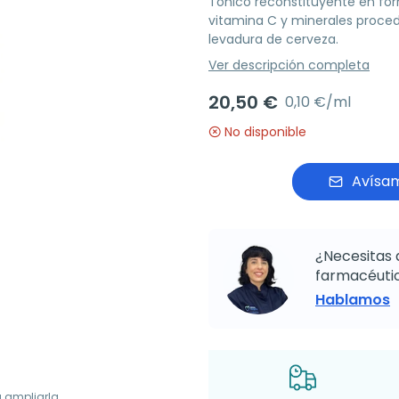
Tónico reconstituyente en for
vitamina C y minerales procede
levadura de cerveza.
Ver descripción completa
20,50 €
0,10 €/ml
No disponible
Avísam
¿Necesitas 
farmacéutic
Hablamos
a ampliarla