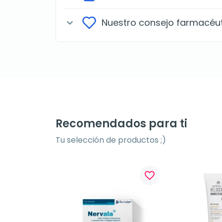
Nuestro consejo farmacéu
expand_more
Recomendados para ti
Tu selección de productos ;)
favorite_border
favorite_border