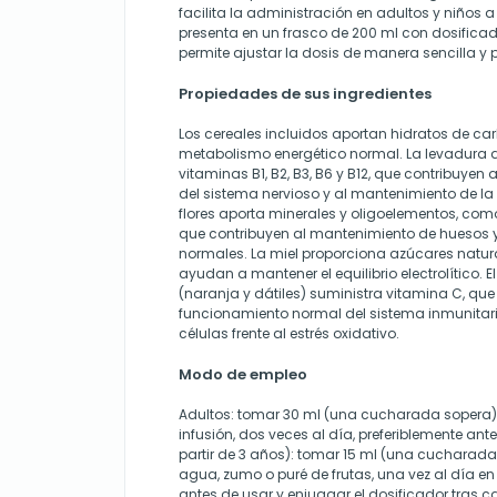
facilita la administración en adultos y niños a 
presenta en un frasco de 200 ml con dosificad
permite ajustar la dosis de manera sencilla y 
Propiedades de sus ingredientes
Los cereales incluidos aportan hidratos de ca
metabolismo energético normal. La levadura d
vitaminas B1, B2, B3, B6 y B12, que contribuye
del sistema nervioso y al mantenimiento de la 
flores aporta minerales y oligoelementos, com
que contribuyen al mantenimiento de huesos y
normales. La miel proporciona azúcares natur
ayudan a mantener el equilibrio electrolítico. 
(naranja y dátiles) suministra vitamina C, que
funcionamiento normal del sistema inmunitario
células frente al estrés oxidativo.
Modo de empleo
Adultos: tomar 30 ml (una cucharada sopera)
infusión, dos veces al día, preferiblemente an
partir de 3 años): tomar 15 ml (una cucharada 
agua, zumo o puré de frutas, una vez al día en
antes de usar y enjuagar el dosificador tras 