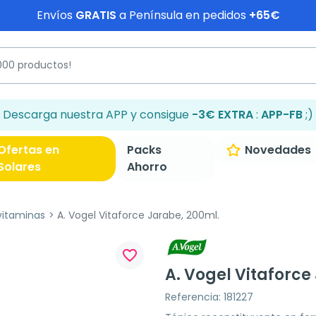
Envíos
GRATIS
a Península en pedidos
+65€
Descarga nuestra APP y consigue
-3€ EXTRA
:
APP-FB
;)
Ofertas en
Packs
Novedades
Solares
Ahorro
vitaminas
A. Vogel Vitaforce Jarabe, 200ml.
favorite_border
A. Vogel Vitaforce
Referencia: 181227