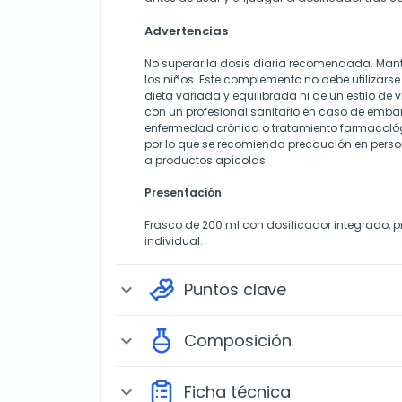
Advertencias
No superar la dosis diaria recomendada. Mant
los niños. Este complemento no debe utilizars
dieta variada y equilibrada ni de un estilo de
con un profesional sanitario en caso de embar
enfermedad crónica o tratamiento farmacológi
por lo que se recomienda precaución en pers
a productos apícolas.
Presentación
Frasco de 200 ml con dosificador integrado, 
individual.
Puntos clave
expand_more
Composición
expand_more
Ficha técnica
expand_more