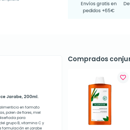
Envíos gratis en
De
pedidos +65€
Comprados conju
favorite_border
orce Jarabe, 200ml.
alimenticio en formato
s, polen de flores, miel
 diseñada para
el grupo B, vitamina C y
a formulación en jarabe