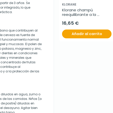
partir de 3 años. Se
KLORANE
or integrado, lo que
Klorane champú 
práctica.
reequilibrante a la 
galanga, 400 ml
16,65 €
rbono que contribuyen al
Añadir al carrito
e cerveza es fuente de
n al funcionamiento normal
piel y mucosas. El polen de
o potasio, magnesio y zinc,
 dientes en condiciones
ales y minerales que
El concentrado de frutas
 contribuye al
 y a la protección de las
 diluidos en agua, zumo o
tes de las comidas. Niños (a
de postre) diluidos en
 el desayuno. Agitar bien
cada toma.