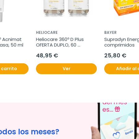
HELIOCARE
BAYER
 Acnimat  
Heliocare 360º D Plus 
Supradyn Energ
rasa, 50 ml
OFERTA DUPLO, 60 
comprimidos
cápsulas
48,95 €
25,80 €
 carrito
Ver
Añadir al 
odos los meses?