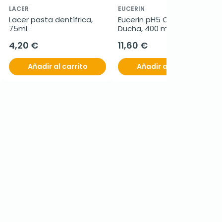
LACER
EUCERIN
Lacer pasta dentífrica, 
Eucerin pH5 Oleogel de 
75ml.
Ducha, 400 ml
4,20 €
11,60 €
Añadir al carrito
Añadir al carrito