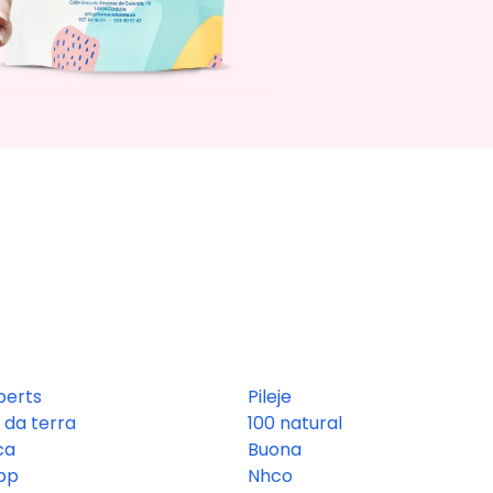
erts
Pileje
 da terra
100 natural
ca
Buona
pp
Nhco