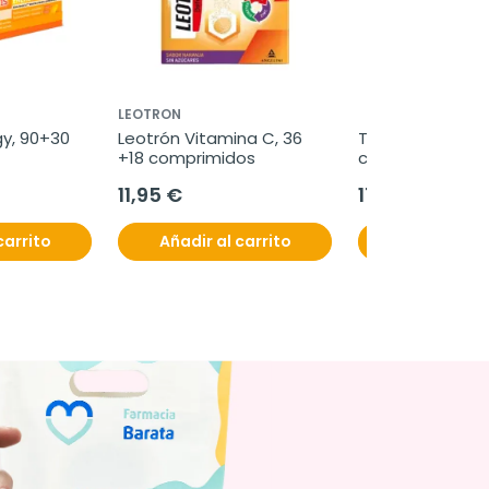
LEOTRON
y, 90+30 
Leotrón Vitamina C, 36 
Tinnitan Duo 24h.
+18 comprimidos
cápsulas
11,95 €
17,95 €
carrito
Añadir al carrito
Añadir al c