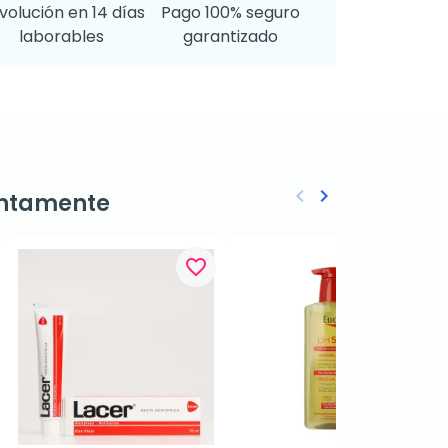
volución en 14 días
Pago 100% seguro
laborables
garantizado
keyboard_arrow_left
keyboard_arrow_right
ntamente
Anterior
Siguiente
favorite_border
favorite_border