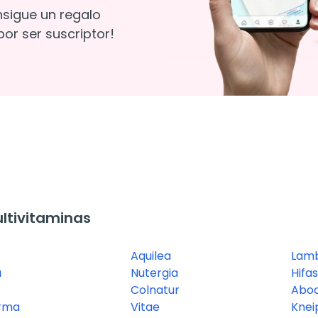
nsigue un regalo
or ser suscriptor!
ltivitaminas
Aquilea
Lamb
a
Nutergia
Hifas
Colnatur
Abo
rma
Vitae
Knei