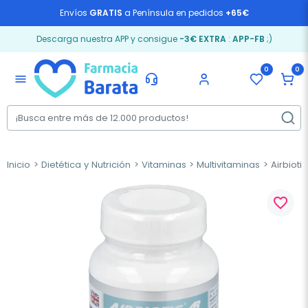
Envíos
GRATIS
a Península en pedidos
+65€
Descarga nuestra APP y consigue
-3€ EXTRA
:
APP-FB
;)
0
0
menu
Inicio
Dietética y Nutrición
Vitaminas
Multivitaminas
Airbiotic
favorite_border