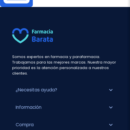
Somos expertos en farmacia y parafarmacia.
Trabajamos para las mejores marcas. Nuestra mayor
prioridad es la atención personalizada a nuestros
clientes.
expand_more
¿Necesitas ayuda?
expand_more
Información
expand_more
Compra