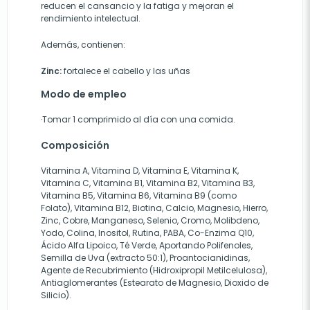
reducen el cansancio y la fatiga y mejoran el
rendimiento intelectual.
Además, contienen:
Zinc:
fortalece el cabello y las uñas
Modo de empleo
·Tomar 1 comprimido al día con una comida.
Composición
Vitamina A, Vitamina D, Vitamina E, Vitamina K,
Vitamina C, Vitamina B1, Vitamina B2, Vitamina B3,
Vitamina B5, Vitamina B6, Vitamina B9 (como
Folato), Vitamina B12, Biotina, Calcio, Magnesio, Hierro,
Zinc, Cobre, Manganeso, Selenio, Cromo, Molibdeno,
Yodo, Colina, Inositol, Rutina, PABA, Co-Enzima Q10,
Ácido Alfa Lipoico, Té Verde, Aportando Polifenoles,
Semilla de Uva (extracto 50:1), Proantocianidinas,
Agente de Recubrimiento (Hidroxipropil Metilcelulosa),
Antiaglomerantes (Estearato de Magnesio, Dioxido de
Silicio).