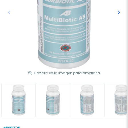
keyboard_arrow_left
keyboard_arrow_right
Anterior
Sigu
Haz clic en la imagen para ampliarla