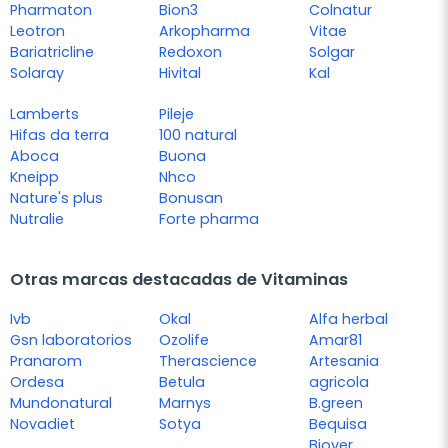
Pharmaton
Bion3
Colnatur
Leotron
Arkopharma
Vitae
Bariatricline
Redoxon
Solgar
Solaray
Hivital
Kal
Lamberts
Pileje
Hifas da terra
100 natural
Aboca
Buona
Kneipp
Nhco
Nature's plus
Bonusan
Nutralie
Forte pharma
Otras marcas destacadas de Vitaminas
Ivb
Okal
Alfa herbal
Gsn laboratorios
Ozolife
Amar81
Pranarom
Therascience
Artesania
Ordesa
Betula
agricola
Mundonatural
Marnys
B.green
Novadiet
Sotya
Bequisa
Biover