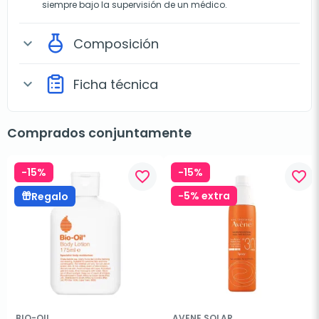
siempre bajo la supervisión de un médico.
Composición
expand_more
Ficha técnica
expand_more
Comprados conjuntamente
-15%
-15%
favorite_border
favorite_border
-5% extra
Regalo
BIO-OIL
AVENE SOLAR