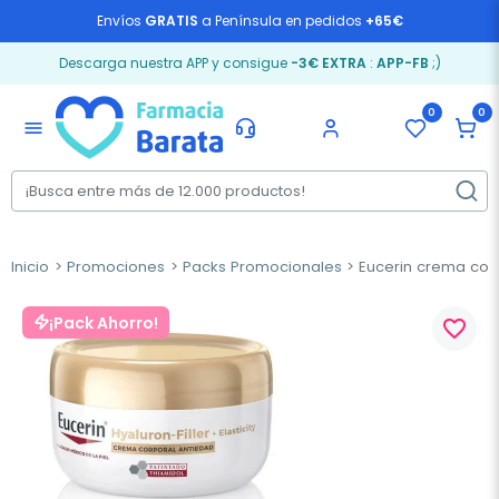
Envíos
GRATIS
a Península en pedidos
+65€
Descarga nuestra APP y consigue
-3€ EXTRA
:
APP-FB
;)
0
0
menu
Inicio
Promociones
Packs Promocionales
Eucerin crema corpo
¡Pack Ahorro!
favorite_border