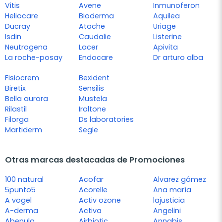
Vitis
Avene
Inmunoferon
Heliocare
Bioderma
Aquilea
Ducray
Atache
Uriage
Isdin
Caudalie
Listerine
Neutrogena
Lacer
Apivita
La roche-posay
Endocare
Dr arturo alba
Fisiocrem
Bexident
Biretix
Sensilis
Bella aurora
Mustela
Rilastil
Iraltone
Filorga
Ds laboratories
Martiderm
Segle
Otras marcas destacadas de Promociones
100 natural
Acofar
Alvarez gómez
5punto5
Acorelle
Ana maría
A vogel
Activ ozone
lajusticia
A-derma
Activa
Angelini
Abenula
Airbiotic
Annabis