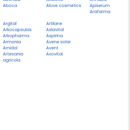
Aboca
Alove cosmetics
Apiserum
Arafarma
Argital
Artilane
Arkocapsulas
Aslavital
Arkopharma
Aspirina
Armonia
Avene solar
Arnidol
Avent
Artesania
Axovital
agricola