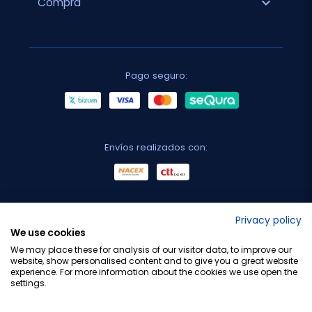
expand_more
Compra
Pago seguro:
Envíos realizados con:
No lo decimos nosotros...
Privacy policy
We use cookies
¡Tu opinión es importante!
We may place these for analysis of our visitor data, to improve our
website, show personalised content and to give you a great website
experience. For more information about the cookies we use open the
settings.
Copyright © 2010-2026 Farmacia Barata S.L. Todos los
derechos reservados.