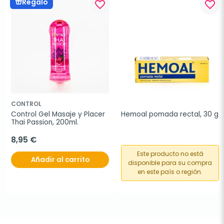
Regalo
favorite_border
favorite_border
CONTROL
Control Gel Masaje y Placer 
Hemoal pomada rectal, 30 g
Thai Passion, 200ml.
8,95 €
Este producto no está
Añadir al carrito
disponible para su compra
en este país o región.