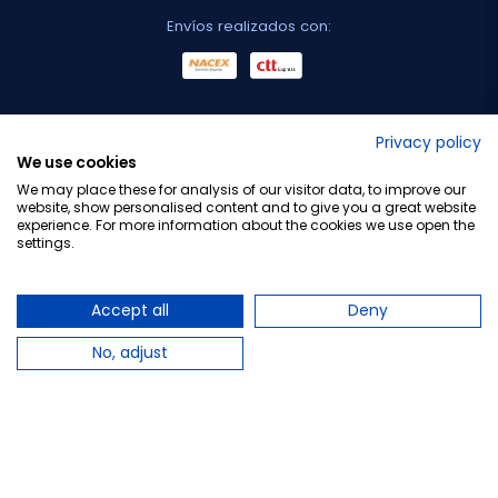
Envíos realizados con:
No lo decimos nosotros...
Privacy policy
We use cookies
¡Tu opinión es importante!
We may place these for analysis of our visitor data, to improve our
website, show personalised content and to give you a great website
experience. For more information about the cookies we use open the
settings.
Copyright © 2010-2026 Farmacia Barata S.L. Todos los
derechos reservados.
Accept all
Deny
No, adjust
Total:
22,59 €
−
+
Añadir al carrito