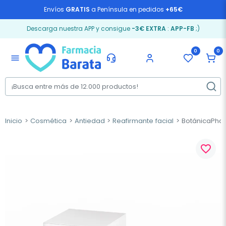
Envíos
GRATIS
a Península en pedidos
+65€
Descarga nuestra APP y consigue
-3€ EXTRA
:
APP-FB
;)
0
0
menu
Inicio
Cosmética
Antiedad
Reafirmante facial
BotánicaPhar
favorite_border