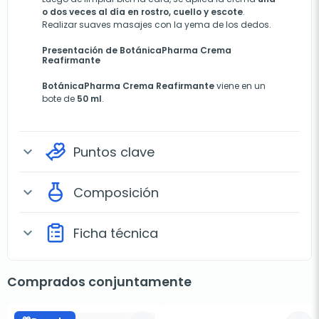
o dos veces al día en rostro, cuello y escote
.
Realizar suaves masajes con la yema de los dedos.
Presentación de BotánicaPharma Crema
Reafirmante
BotánicaPharma Crema Reafirmante
viene en un
bote de
50 ml
.
Puntos clave
expand_more
Composición
expand_more
Ficha técnica
expand_more
Comprados conjuntamente