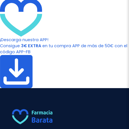
¡Descarga nuestra APP!
Consigue
3€ EXTRA
en tu compra APP de más de 50€ con el
código APP-FB