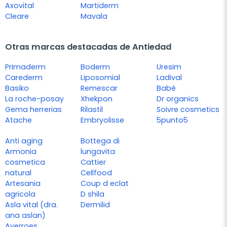
Axovital
Martiderm
Cleare
Mavala
Otras marcas destacadas de Antiedad
Primaderm
Boderm
Uresim
Carederm
Liposomial
Ladival
Basiko
Remescar
Babé
La roche-posay
Xhekpon
Dr organics
Gema herrerias
Rilastil
Soivre cosmetics
Atache
Embryolisse
5punto5
Anti aging
Bottega di
Armonia
lungavita
cosmetica
Cattier
natural
Cellfood
Artesania
Coup d eclat
agricola
D shila
Asla vital (dra.
Dermilid
ana aslan)
Averroes