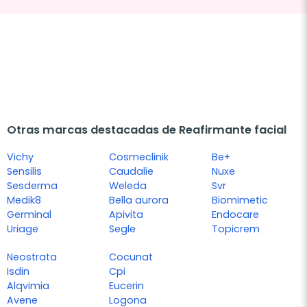
Otras marcas destacadas de Reafirmante facial
Vichy
Cosmeclinik
Be+
Sensilis
Caudalie
Nuxe
Sesderma
Weleda
Svr
Medik8
Bella aurora
Biomimetic
Germinal
Apivita
Endocare
Uriage
Segle
Topicrem
Neostrata
Cocunat
Isdin
Cpi
Alqvimia
Eucerin
Avene
Logona