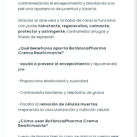
contrarrestando el envejecimiento y brindando a la
piel una apariencia de juventud y lozanía.
Gracias al aloe vera y la baba de caracol, funciona
con poder
hidratante, regenerativo, calmante,
protector y astringente
, contrarresta arrugas y
líneas de expresión.
¿Qué beneficios aporta BotánicaPharma
Crema Reafirmante?
-
ayuda a prevenir el envejecimiento
y rejuvenecela
piel.
-Proporciona elasticidad y suavidad.
-Contrarresta bacterias y depósitos de grasa.
-Facilita la
remoción de células muertas
,
mejorando la vascularización y nutrición celular.
¿Cómo usar BotánicaPharma Crema
Reafirmante?
Luego de limpiar bien la cara, se aplica la crema
una