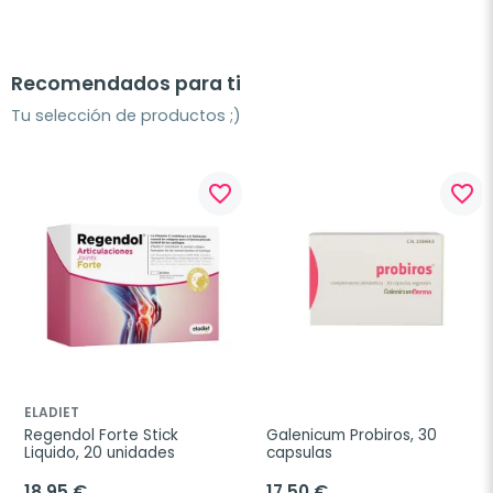
Recomendados para ti
Tu selección de productos ;)
favorite_border
favorite_border
ELADIET
Regendol Forte Stick 
Galenicum Probiros, 30 
Liquido, 20 unidades
capsulas
18,95 €
17,50 €