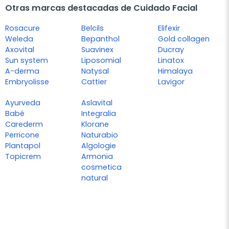
Otras marcas destacadas de Cuidado Facial
Rosacure
Belcils
Elifexir
Weleda
Bepanthol
Gold collagen
Axovital
Suavinex
Ducray
Sun system
Liposomial
Linatox
A-derma
Natysal
Himalaya
Embryolisse
Cattier
Lavigor
Ayurveda
Aslavital
Babé
Integralia
Carederm
Klorane
Perricone
Naturabio
Plantapol
Algologie
Topicrem
Armonia
cosmetica
natural