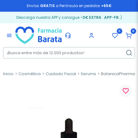
Envíos
GRATIS
a Península en pedidos
+65€
Descarga nuestra APP y consigue
-3€ EXTRA
:
APP-FB
;)
0
0
menu
Inicio
Cosmética
Cuidado Facial
Serums
BotanicaPharma Hy
favorite_border