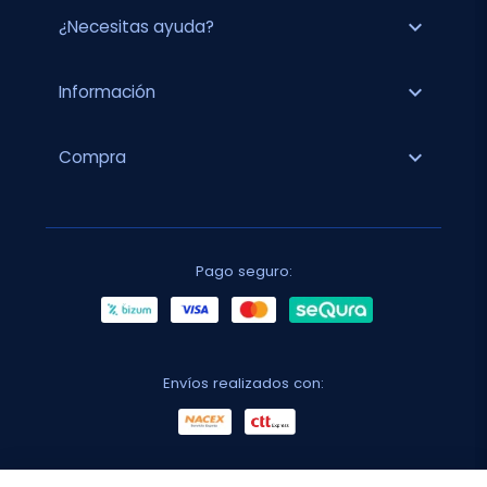
expand_more
¿Necesitas ayuda?
expand_more
Información
expand_more
Compra
Pago seguro:
Envíos realizados con: