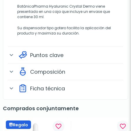
BotánicaPharma Hyaluronic Crystal Dermo viene
presentado en una caja que incluye un envase que
contiene 30 ml.
Su dispensador tipo gotero facilita la aplicación del
producto y maximiza su duración.
Puntos clave
expand_more
Composición
expand_more
Ficha técnica
expand_more
Comprados conjuntamente
Regalo
favorite_border
favorite_border