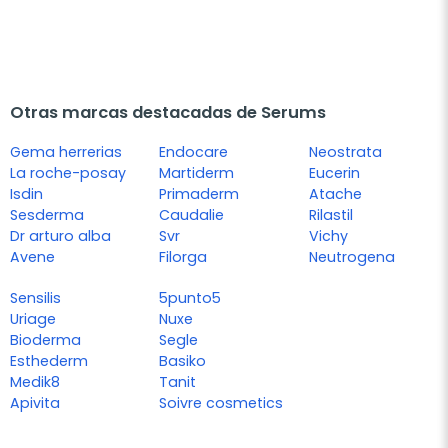
Otras marcas destacadas de Serums
Gema herrerias
Endocare
Neostrata
La roche-posay
Martiderm
Eucerin
Isdin
Primaderm
Atache
Sesderma
Caudalie
Rilastil
Dr arturo alba
Svr
Vichy
Avene
Filorga
Neutrogena
Sensilis
5punto5
Uriage
Nuxe
Bioderma
Segle
Esthederm
Basiko
Medik8
Tanit
Apivita
Soivre cosmetics